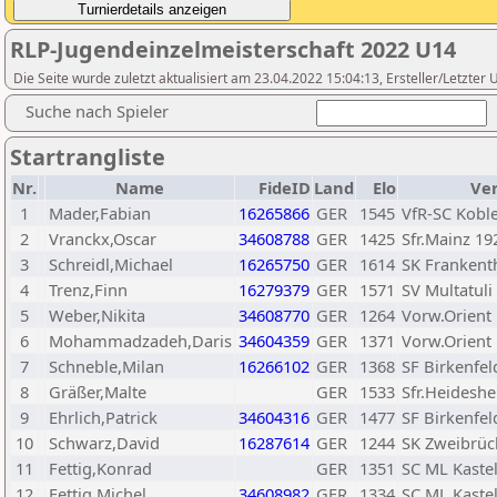
RLP-Jugendeinzelmeisterschaft 2022 U14
Die Seite wurde zuletzt aktualisiert am 23.04.2022 15:04:13, Ersteller/Letzte
Suche nach Spieler
Startrangliste
Nr.
Name
FideID
Land
Elo
Ve
1
Mader,Fabian
16265866
GER
1545
VfR-SC Kobl
2
Vranckx,Oscar
34608788
GER
1425
Sfr.Mainz 19
3
Schreidl,Michael
16265750
GER
1614
SK Frankent
4
Trenz,Finn
16279379
GER
1571
SV Multatuli
5
Weber,Nikita
34608770
GER
1264
Vorw.Orient
6
Mohammadzadeh,Daris
34604359
GER
1371
Vorw.Orient
7
Schneble,Milan
16266102
GER
1368
SF Birkenfel
8
Gräßer,Malte
GER
1533
Sfr.Heidesh
9
Ehrlich,Patrick
34604316
GER
1477
SF Birkenfel
10
Schwarz,David
16287614
GER
1244
SK Zweibrüc
11
Fettig,Konrad
GER
1351
SC ML Kaste
12
Fettig,Michel
34608982
GER
1334
SC ML Kaste