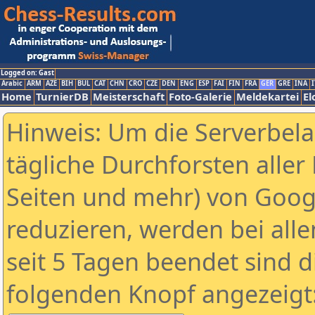
Logged on: Gast
Arabic
ARM
AZE
BIH
BUL
CAT
CHN
CRO
CZE
DEN
ENG
ESP
FAI
FIN
FRA
GER
GRE
INA
I
Home
TurnierDB
Meisterschaft
Foto-Galerie
Meldekartei
El
Hinweis: Um die Serverbel
tägliche Durchforsten aller 
Seiten und mehr) von Goog
reduzieren, werden bei alle
seit 5 Tagen beendet sind d
folgenden Knopf angezeigt