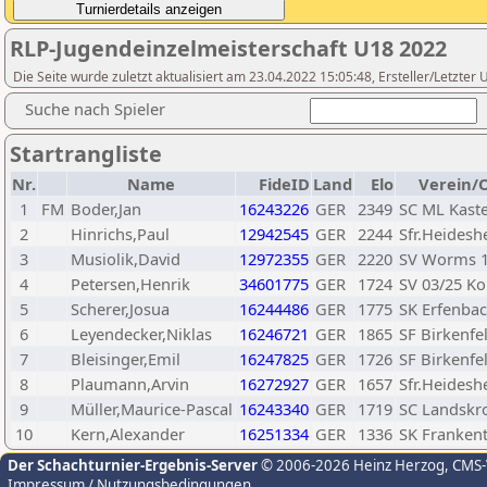
RLP-Jugendeinzelmeisterschaft U18 2022
Die Seite wurde zuletzt aktualisiert am 23.04.2022 15:05:48, Ersteller/Letzte
Suche nach Spieler
Startrangliste
Nr.
Name
FideID
Land
Elo
Verein/
1
FM
Boder,Jan
16243226
GER
2349
SC ML Kaste
2
Hinrichs,Paul
12942545
GER
2244
Sfr.Heidesh
3
Musiolik,David
12972355
GER
2220
SV Worms 
4
Petersen,Henrik
34601775
GER
1724
SV 03/25 Ko
5
Scherer,Josua
16244486
GER
1775
SK Erfenba
6
Leyendecker,Niklas
16246721
GER
1865
SF Birkenfe
7
Bleisinger,Emil
16247825
GER
1726
SF Birkenfe
8
Plaumann,Arvin
16272927
GER
1657
Sfr.Heidesh
9
Müller,Maurice-Pascal
16243340
GER
1719
SC Landskr
10
Kern,Alexander
16251334
GER
1336
SK Frankent
Der Schachturnier-Ergebnis-Server
© 2006-2026 Heinz Herzog
, CMS
Impressum / Nutzungsbedingungen