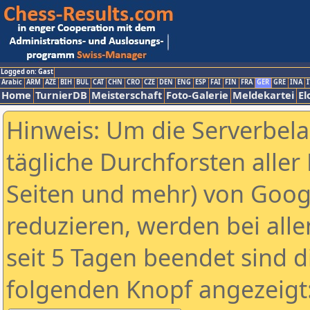
Logged on: Gast
Arabic
ARM
AZE
BIH
BUL
CAT
CHN
CRO
CZE
DEN
ENG
ESP
FAI
FIN
FRA
GER
GRE
INA
I
Home
TurnierDB
Meisterschaft
Foto-Galerie
Meldekartei
El
Hinweis: Um die Serverbel
tägliche Durchforsten aller 
Seiten und mehr) von Goog
reduzieren, werden bei alle
seit 5 Tagen beendet sind d
folgenden Knopf angezeigt