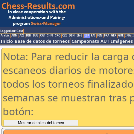
Logged on: Gast
Arabic
ARM
AZE
BIH
BUL
CAT
CHN
CRO
CZE
DEN
ENG
ESP
FAI
FIN
FRA
GER
GRE
INA
I
Inicio
Base de datos de torneos
Campeonato AUT
Imágenes
Nota: Para reducir la carga 
escaneos diarios de motor
todos los torneos finalizad
semanas se muestran tras p
botón: