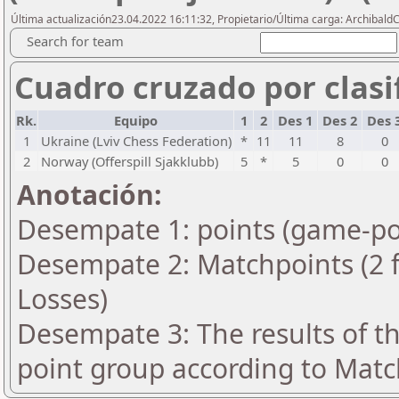
Última actualización23.04.2022 16:11:32, Propietario/Última carga: ArchibaldC
Search for team
Cuadro cruzado por clasif
Rk.
Equipo
1
2
Des 1
Des 2
Des 
1
Ukraine (Lviv Chess Federation)
*
11
11
8
0
2
Norway (Offerspill Sjakklubb)
5
*
5
0
0
Anotación:
Desempate 1: points (game-po
Desempate 2: Matchpoints (2 fo
Losses)
Desempate 3: The results of t
point group according to Matc