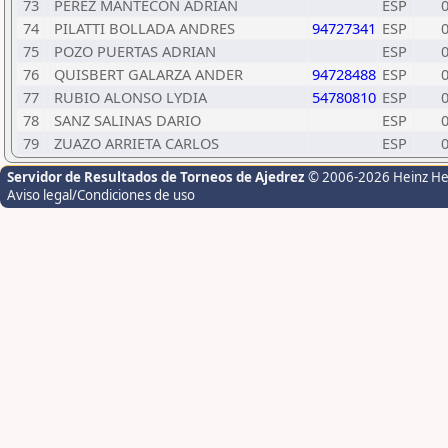
73
PEREZ MANTECON ADRIAN
ESP
74
PILATTI BOLLADA ANDRES
94727341
ESP
75
POZO PUERTAS ADRIAN
ESP
76
QUISBERT GALARZA ANDER
94728488
ESP
77
RUBIO ALONSO LYDIA
54780810
ESP
78
SANZ SALINAS DARIO
ESP
79
ZUAZO ARRIETA CARLOS
ESP
Servidor de Resultados de Torneos de Ajedrez
© 2006-2026 Heinz H
Aviso legal/Condiciones de uso