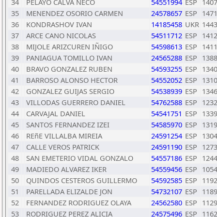
34
PELAYO CALVA NECO
54551994
ESP
140
35
MENENDEZ OSORIO CARMEN
24578657
ESP
147
36
KONDRASHOV IVAN
14185458
UKR
144
37
ARCE CANO NICOLAS
54511712
ESP
141
38
MIJOLE ARIZCUREN IÑIGO
54598613
ESP
141
39
PANIAGUA TOMILLO IVAN
24565288
ESP
138
40
BRAVO GONZALEZ RUBEN
54593255
ESP
134
41
BARROSO ALONSO HECTOR
54552052
ESP
131
42
GONZALEZ GUIJAS SERGIO
54538939
ESP
134
43
VILLODAS GUERRERO DANIEL
54762588
ESP
123
44
CARVAJAL DANIEL
54541751
ESP
133
45
SANTOS FERNANDEZ IZEI
54585970
ESP
131
46
REñE VILLALBA MIREIA
24591254
ESP
130
47
CALLE VEROS PATRICK
24591190
ESP
127
48
SAN EMETERIO VIDAL GONZALO
54557186
ESP
124
49
MADIEDO ALVAREZ IKER
54559456
ESP
105
50
QUINDOS CESTEROS GUILLERMO
54592585
ESP
119
51
PARELLADA ELIZALDE JON
54732107
ESP
118
52
FERNANDEZ RODRIGUEZ OLAYA
24562580
ESP
112
53
RODRIGUEZ PEREZ ALICIA
24575496
ESP
116