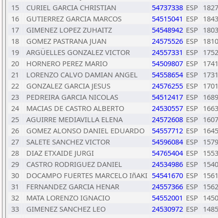
15
CURIEL GARCIA CHRISTIAN
54737338
ESP
182
16
GUTIERREZ GARCIA MARCOS
54515041
ESP
184
17
GIMENEZ LOPEZ ZUHAITZ
54548942
ESP
180
18
GOMEZ PASTRANA JUAN
24575526
ESP
181
19
ARGÜELLES GONZALEZ VICTOR
24557331
ESP
175
20
HORNERO PEREZ MARIO
54509807
ESP
174
21
LORENZO CALVO DAMIAN ANGEL
54558654
ESP
173
22
GONZALEZ GARCIA JESUS
24576255
ESP
170
23
PEDREIRA GARCIA NICOLAS
54512417
ESP
168
24
MACIAS DE CASTRO ALBERTO
24530557
ESP
166
25
AGUIRRE MEDIAVILLA ELENA
24572608
ESP
160
26
GOMEZ ALONSO DANIEL EDUARDO
54557712
ESP
164
27
SALETE SANCHEZ VICTOR
54596084
ESP
157
28
DIAZ ETXAIDE JURGI
54765404
ESP
155
29
CASTRO RODRIGUEZ DANIEL
24534986
ESP
154
30
DOCAMPO FUERTES MARCELO IñAKI
54541670
ESP
156
31
FERNANDEZ GARCIA HENAR
24557366
ESP
156
32
MATA LORENZO IGNACIO
54552001
ESP
145
33
GIMENEZ SANCHEZ LEO
24530972
ESP
148