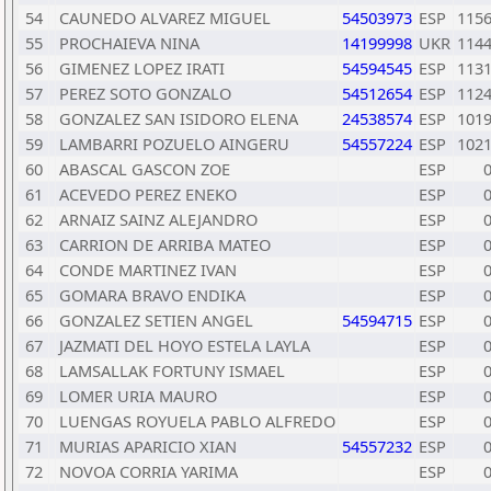
54
CAUNEDO ALVAREZ MIGUEL
54503973
ESP
115
55
PROCHAIEVA NINA
14199998
UKR
114
56
GIMENEZ LOPEZ IRATI
54594545
ESP
113
57
PEREZ SOTO GONZALO
54512654
ESP
112
58
GONZALEZ SAN ISIDORO ELENA
24538574
ESP
101
59
LAMBARRI POZUELO AINGERU
54557224
ESP
102
60
ABASCAL GASCON ZOE
ESP
61
ACEVEDO PEREZ ENEKO
ESP
62
ARNAIZ SAINZ ALEJANDRO
ESP
63
CARRION DE ARRIBA MATEO
ESP
64
CONDE MARTINEZ IVAN
ESP
65
GOMARA BRAVO ENDIKA
ESP
66
GONZALEZ SETIEN ANGEL
54594715
ESP
67
JAZMATI DEL HOYO ESTELA LAYLA
ESP
68
LAMSALLAK FORTUNY ISMAEL
ESP
69
LOMER URIA MAURO
ESP
70
LUENGAS ROYUELA PABLO ALFREDO
ESP
71
MURIAS APARICIO XIAN
54557232
ESP
72
NOVOA CORRIA YARIMA
ESP