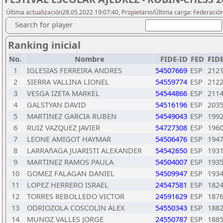
Última actualización28.05.2022 19:07:40, Propietario/Última carga: Federació
Search for player
Ranking inicial
No.
Nombre
FIDE-ID
FED
FID
1
IGLESIAS FERREIRA ANDRES
54507669
ESP
212
2
SIERRA VALLINA LIONEL
54559774
ESP
212
3
VESGA IZETA MARKEL
54544866
ESP
211
4
GALSTYAN DAVID
54516196
ESP
203
5
MARTINEZ GARCIA RUBEN
54549043
ESP
199
6
RUIZ VAZQUEZ JAVIER
54727308
ESP
196
7
LEONE AMIGOT HAYMAR
54506476
ESP
194
8
LARRAñAGA JUARISTI ALEXANDER
54542650
ESP
193
9
MARTINEZ RAMOS PAULA
54504007
ESP
193
10
GOMEZ FALAGAN DANIEL
54509947
ESP
193
11
LOPEZ HERRERO ISRAEL
24547581
ESP
182
12
TORRES REBOLLEDO VICTOR
24591629
ESP
187
13
ODRIOZOLA COSCOLIN ALEX
54550343
ESP
188
14
MUNOZ VALLES JORGE
24550787
ESP
188