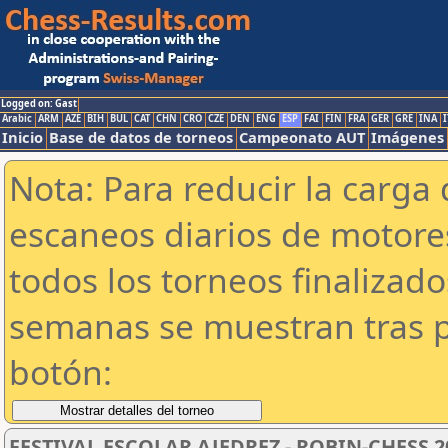
Logged on: Gast
Arabic
ARM
AZE
BIH
BUL
CAT
CHN
CRO
CZE
DEN
ENG
ESP
FAI
FIN
FRA
GER
GRE
INA
I
Inicio
Base de datos de torneos
Campeonato AUT
Imágenes
Nota: Para reducir la carga 
escaneos diarios de motor
todos los torneos finalizad
semanas se muestran tras p
botón:
FESTIVAL ESCOLAR AJEDREZ - ROBIN-CHESS 2