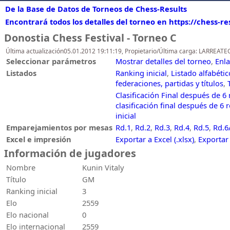
De la Base de Datos de Torneos de Chess-Results
Encontrará todos los detalles del torneo en https://chess-r
Donostia Chess Festival - Torneo C
Última actualización05.01.2012 19:11:19, Propietario/Última carga: LARREATE
Seleccionar parámetros
Mostrar detalles del torneo
,
Enla
Listados
Ranking inicial
,
Listado alfabéti
federaciones, partidas y títulos
,
Clasificación Final después de 6
clasificación final después de 6 
inicial
Emparejamientos por mesas
Rd.1
,
Rd.2
,
Rd.3
,
Rd.4
,
Rd.5
,
Rd.6
Excel e impresión
Exportar a Excel (.xlsx)
,
Exportar
Información de jugadores
Nombre
Kunin Vitaly
Título
GM
Ranking inicial
3
Elo
2559
Elo nacional
0
Elo internacional
2559