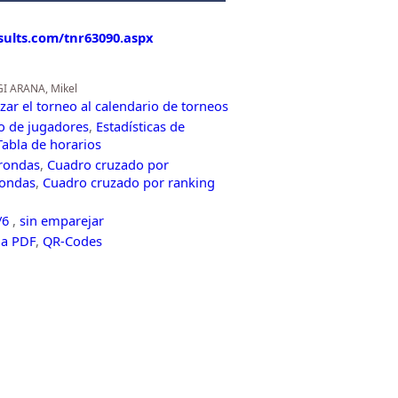
esults.com/tnr63090.aspx
GI ARANA, Mikel
zar el torneo al calendario de torneos
co de jugadores
,
Estadísticas de
Tabla de horarios
 rondas
,
Cuadro cruzado por
rondas
,
Cuadro cruzado por ranking
/6
,
sin emparejar
 a PDF
,
QR-Codes