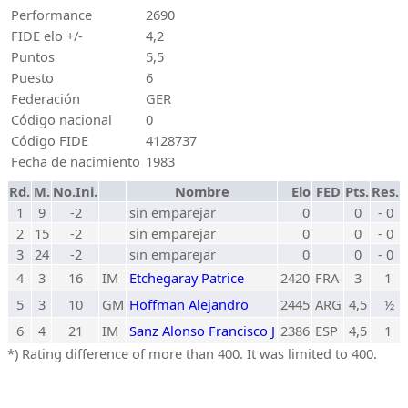
Performance
2690
FIDE elo +/-
4,2
Puntos
5,5
Puesto
6
Federación
GER
Código nacional
0
Código FIDE
4128737
Fecha de nacimiento
1983
Rd.
M.
No.Ini.
Nombre
Elo
FED
Pts.
Res.
1
9
-2
sin emparejar
0
0
- 0
2
15
-2
sin emparejar
0
0
- 0
3
24
-2
sin emparejar
0
0
- 0
4
3
16
IM
Etchegaray Patrice
2420
FRA
3
1
5
3
10
GM
Hoffman Alejandro
2445
ARG
4,5
½
6
4
21
IM
Sanz Alonso Francisco J
2386
ESP
4,5
1
*) Rating difference of more than 400. It was limited to 400.