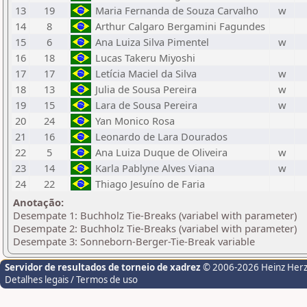
13
19
Maria Fernanda de Souza Carvalho
w
14
8
Arthur Calgaro Bergamini Fagundes
15
6
Ana Luiza Silva Pimentel
w
16
18
Lucas Takeru Miyoshi
17
17
Letícia Maciel da Silva
w
18
13
Julia de Sousa Pereira
w
19
15
Lara de Sousa Pereira
w
20
24
Yan Monico Rosa
21
16
Leonardo de Lara Dourados
22
5
Ana Luiza Duque de Oliveira
w
23
14
Karla Pablyne Alves Viana
w
24
22
Thiago Jesuíno de Faria
Anotação:
Desempate 1: Buchholz Tie-Breaks (variabel with parameter)
Desempate 2: Buchholz Tie-Breaks (variabel with parameter)
Desempate 3: Sonneborn-Berger-Tie-Break variable
Servidor de resultados de torneio de xadrez
© 2006-2026 Heinz Her
Detalhes legais / Termos de uso