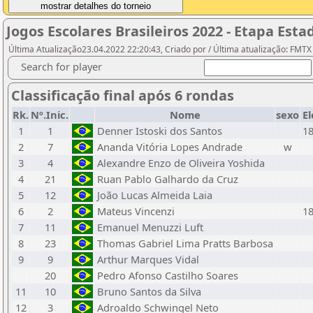
Jogos Escolares Brasileiros 2022 - Etapa Estad
Última Atualização23.04.2022 22:20:43, Criado por / Última atualização: FMTX
Search for player
Classificação final após 6 rondas
Rk.
Nº.Inic.
Nome
sexo
E
1
1
Denner Istoski dos Santos
1
2
7
Ananda Vitória Lopes Andrade
w
3
4
Alexandre Enzo de Oliveira Yoshida
4
21
Ruan Pablo Galhardo da Cruz
5
12
João Lucas Almeida Laia
6
2
Mateus Vincenzi
1
7
11
Emanuel Menuzzi Luft
8
23
Thomas Gabriel Lima Pratts Barbosa
9
9
Arthur Marques Vidal
20
Pedro Afonso Castilho Soares
11
10
Bruno Santos da Silva
12
3
Adroaldo Schwingel Neto