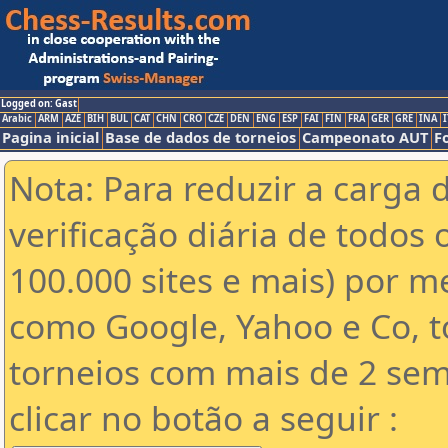
Logged on: Gast
Arabic
ARM
AZE
BIH
BUL
CAT
CHN
CRO
CZE
DEN
ENG
ESP
FAI
FIN
FRA
GER
GRE
INA
I
Pagina inicial
Base de dados de torneios
Campeonato AUT
F
Nota: Para reduzir a carga 
verificação diária de todos 
100.000 sites e mais) por 
como Google, Yahoo e Co, t
torneios com mais de 2 sem
clicar no botão a seguir :