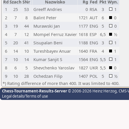
Rd
Szach
SNr
Nazwisko
Rg
Fed
Pkt
Wyn.
1
25
53
Greeff Andries
0
RSA
3
1
2
7
8
Balint Peter
1721
AUT
6
0
3
19
44
Murawski Jan
1177
ENG
5
0
4
7
12
Mompel Ferruz Xavier
1618
ESP
6,5
½
5
20
41
Sisupalan Beni
1188
ENG
3
1
6
14
10
Tureshbayev Anuar
1640
FRA
4
1
7
10
14
Kumar Sanjit S
1564
ENG
5,5
1
8
6
5
Shevchenko Yaroslav
1827
UKR
5,5
0
9
10
28
Ochedzan Filip
1407
POL
5
½
*) Rating difference of more than 400. It was limited to 400.
Chess-Tournament-Results-Server
© 2006-2026 Heinz Herzog
, CMS-
Legal details/Terms of use