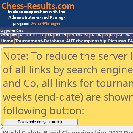
Logged on: Gast
Arabic
ARM
AZE
BIH
BUL
CAT
CHN
CRO
CZE
DEN
ENG
ESP
FAI
FIN
FRA
GER
GRE
INA
I
Home
Tournament-Database
AUT championship
Pictures
F
Note: To reduce the server 
of all links by search engin
and Co, all links for tourn
weeks (end-date) are shown 
following button:
World Cadets Rapid Championships 2022 Op