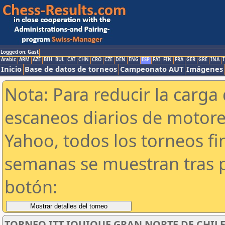
Logged on: Gast
Arabic
ARM
AZE
BIH
BUL
CAT
CHN
CRO
CZE
DEN
ENG
ESP
FAI
FIN
FRA
GER
GRE
INA
I
Inicio
Base de datos de torneos
Campeonato AUT
Imágenes
Nota: Para reducir la carga 
escaneos diarios de motor
Yahoo, todos los torneos f
semanas se muestran tras p
botón:
TORNEO ITT IQUIQUE GRAN NORTE DE CHILE