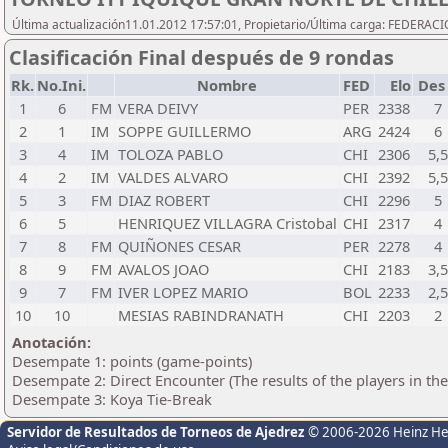
Última actualización11.01.2012 17:57:01, Propietario/Última carga: FEDER
Clasificación Final después de 9 rondas
Rk.
No.Ini.
Nombre
FED
Elo
Des
1
6
FM
VERA DEIVY
PER
2338
7
2
1
IM
SOPPE GUILLERMO
ARG
2424
6
3
4
IM
TOLOZA PABLO
CHI
2306
5,5
4
2
IM
VALDES ALVARO
CHI
2392
5,5
5
3
FM
DIAZ ROBERT
CHI
2296
5
6
5
HENRIQUEZ VILLAGRA Cristobal
CHI
2317
4
7
8
FM
QUIÑONES CESAR
PER
2278
4
8
9
FM
AVALOS JOAO
CHI
2183
3,5
9
7
FM
IVER LOPEZ MARIO
BOL
2233
2,5
10
10
MESIAS RABINDRANATH
CHI
2203
2
Anotación:
Desempate 1: points (game-points)
Desempate 2: Direct Encounter (The results of the players in th
Desempate 3: Koya Tie-Break
Servidor de Resultados de Torneos de Ajedrez
© 2006-2026 Heinz H