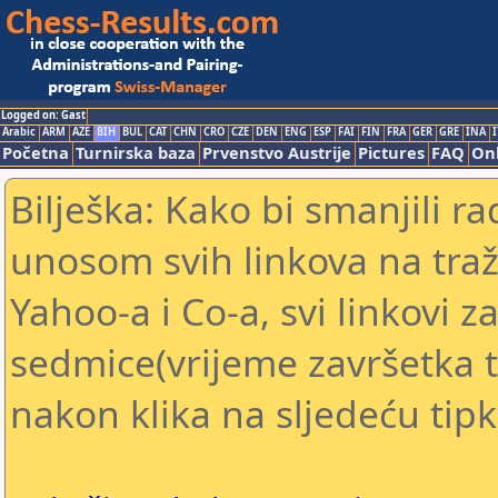
Logged on: Gast
Arabic
ARM
AZE
BIH
BUL
CAT
CHN
CRO
CZE
DEN
ENG
ESP
FAI
FIN
FRA
GER
GRE
INA
I
Početna
Turnirska baza
Prvenstvo Austrije
Pictures
FAQ
Onl
Bilješka: Kako bi smanjili 
unosom svih linkova na traž
Yahoo-a i Co-a, svi linkovi za
sedmice(vrijeme završetka tu
nakon klika na sljedeću tipk