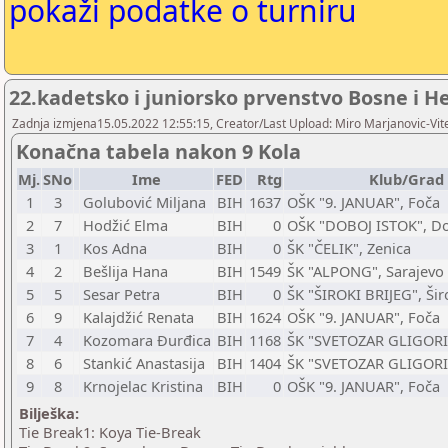
pokaži podatke o turniru
22.kadetsko i juniorsko prvenstvo Bosne i H
Zadnja izmjena15.05.2022 12:55:15, Creator/Last Upload: Miro Marjanovic-Vit
Konačna tabela nakon 9 Kola
Mj.
SNo
Ime
FED
Rtg
Klub/Grad
1
3
Golubović Miljana
BIH
1637
OŠK "9. JANUAR", Foča
2
7
Hodžić Elma
BIH
0
OŠK "DOBOJ ISTOK", Do
3
1
Kos Adna
BIH
0
ŠK "ČELIK", Zenica
4
2
Bešlija Hana
BIH
1549
ŠK "ALPONG", Sarajevo
5
5
Sesar Petra
BIH
0
ŠK "ŠIROKI BRIJEG", Šir
6
9
Kalajdžić Renata
BIH
1624
OŠK "9. JANUAR", Foča
7
4
Kozomara Đurđica
BIH
1168
ŠK "SVETOZAR GLIGORIĆ"
8
6
Stankić Anastasija
BIH
1404
ŠK "SVETOZAR GLIGORIĆ"
9
8
Krnojelac Kristina
BIH
0
OŠK "9. JANUAR", Foča
Bilješka:
Tie Break1: Koya Tie-Break