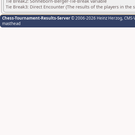
Tie Break2: Sonneborn-Berger-Tie-Break variable
Tie Break3: Direct Encounter (The results of the players in the
Chess-Tournament-Results-Server
© 2006-2026 Heinz Herzog
, CMS-
masthead