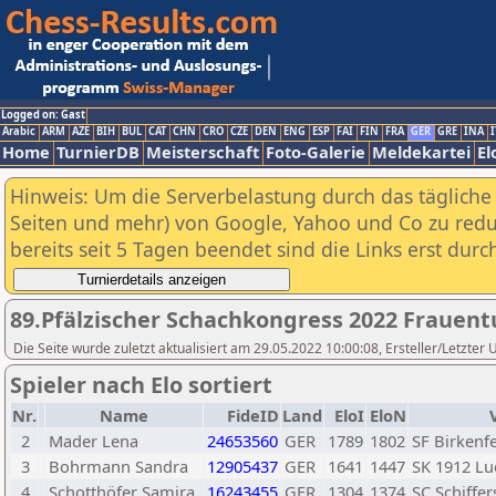
Logged on: Gast
Arabic
ARM
AZE
BIH
BUL
CAT
CHN
CRO
CZE
DEN
ENG
ESP
FAI
FIN
FRA
GER
GRE
INA
I
Home
TurnierDB
Meisterschaft
Foto-Galerie
Meldekartei
El
Hinweis: Um die Serverbelastung durch das tägliche D
Seiten und mehr) von Google, Yahoo und Co zu reduz
bereits seit 5 Tagen beendet sind die Links erst dur
89.Pfälzischer Schachkongress 2022 Frauent
Die Seite wurde zuletzt aktualisiert am 29.05.2022 10:00:08, Ersteller/Letzter 
Spieler nach Elo sortiert
Nr.
Name
FideID
Land
EloI
EloN
2
Mader Lena
24653560
GER
1789
1802
SF Birkenf
3
Bohrmann Sandra
12905437
GER
1641
1447
SK 1912 L
4
Schotthöfer Samira
16243455
GER
1304
1374
SC Schiffer