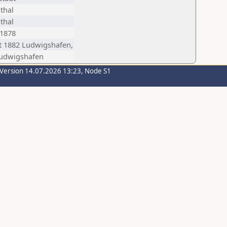
thal
thal
1878
 1882 Ludwigshafen,
Ludwigshafen
-Version 14.07.2026 13:23, Node S1