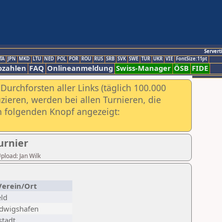
Servert
TA
JPN
MKD
LTU
NED
POL
POR
ROU
RUS
SRB
SVK
SWE
TUR
UKR
VIE
FontSize:11pt
ozahlen
FAQ
Onlineanmeldung
Swiss-Manager
ÖSB
FIDE
urchforsten aller Links (täglich 100.000
ieren, werden bei allen Turnieren, die
ch folgenden Knopf angezeigt:
urnier
Upload: Jan Wilk
Verein/Ort
eld
udwigshafen
stadt