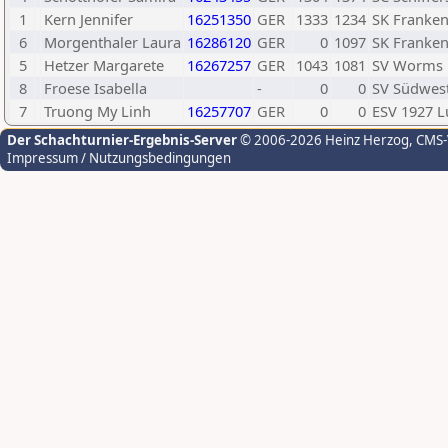
1
Kern Jennifer
16251350
GER
1333
1234
SK Franken
6
Morgenthaler Laura
16286120
GER
0
1097
SK Franken
5
Hetzer Margarete
16267257
GER
1043
1081
SV Worms 
8
Froese Isabella
-
0
0
SV Südwest
7
Truong My Linh
16257707
GER
0
0
ESV 1927 
Der Schachturnier-Ergebnis-Server
© 2006-2026 Heinz Herzog
, CMS
Impressum / Nutzungsbedingungen