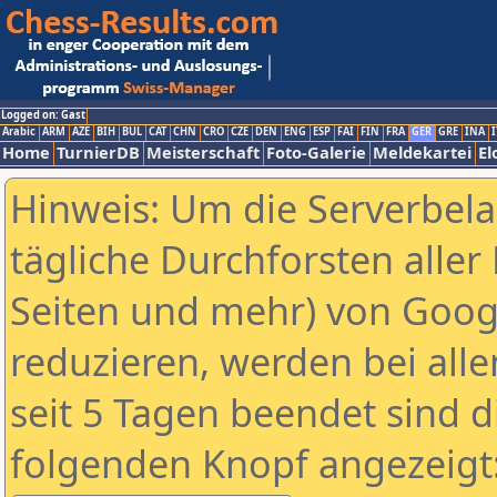
Logged on: Gast
Arabic
ARM
AZE
BIH
BUL
CAT
CHN
CRO
CZE
DEN
ENG
ESP
FAI
FIN
FRA
GER
GRE
INA
I
Home
TurnierDB
Meisterschaft
Foto-Galerie
Meldekartei
El
Hinweis: Um die Serverbel
tägliche Durchforsten aller 
Seiten und mehr) von Goog
reduzieren, werden bei alle
seit 5 Tagen beendet sind d
folgenden Knopf angezeigt