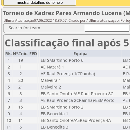
Torneio de Xadrez Pares Armando Lucena (Ma
Última Atualização07.06.2022 18:39:57, Criado por / Última atualização: Port
Search for team
Classificação final após 
Rk.
Nº.Inic.
FED
Equipa
1
19
EB SMartinho Porto 6
EB 
2
1
AE Nazaré 1
AE 
3
2
AE Raul Proença 1(CRainha)
E R
4
20
Malveira 1
Mal
5
21
Malveira 2
Mal
6
8
EB Santo Onofre/AE Raul Proença 8C
EB 
7
3
AE Raul Proença 2CRainha)/ESMPorto
AE 
8
15
EB SMartinho Porto 2
EB 
9
4
EB Benedita 1
EB 
10
11
EB Santo Onofre/AERaulProença 4A
EB 
11
6
EB Benedita 3
EB 