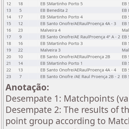
12
18
EB SMartinho Porto 5
EB 
13
5
EB Benedita 2
EB 
14
17
EB SMartinho Porto 4
EB 
15
12
EB Santo Onofre/AERaulProença 4A - 3
EB 
16
23
Malveira 4
Mal
17
9
EB Santo Onofre/AE RaulProença 4º A - 2
EB 
18
16
EB SMartinho Porto 3
EB 
19
22
Malveira 3
Mal
20
10
EB Santo Onofre/AERaulProença 2B
EB 
21
14
EB SMartinho Porto 1
EB 
22
13
EB Santo Onofre/AERaulProença 4A - 4
EB 
23
7
EB Santo Onofre /AE Raul Proença 2B - 2
EB 
Anotação:
Desempate 1: Matchpoints (var
Desempate 2: The results of t
point group according to Matc