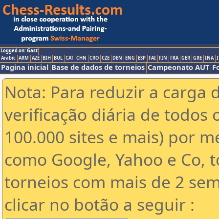
Logged on: Gast
Arabic
ARM
AZE
BIH
BUL
CAT
CHN
CRO
CZE
DEN
ENG
ESP
FAI
FIN
FRA
GER
GRE
INA
I
Pagina inicial
Base de dados de torneios
Campeonato AUT
F
Nota: Para reduzir a carga 
verificação diária de todos 
100.000 sites e mais) por 
como Google, Yahoo e Co, t
torneios com mais de 2 sem
clicar no botão a seguir :