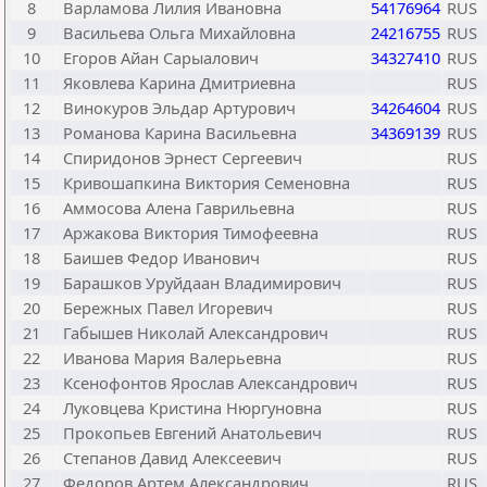
8
Варламова Лилия Ивановна
54176964
RUS
9
Васильева Ольга Михайловна
24216755
RUS
10
Егоров Айан Сарыалович
34327410
RUS
11
Яковлева Карина Дмитриевна
RUS
12
Винокуров Эльдар Артурович
34264604
RUS
13
Романова Карина Васильевна
34369139
RUS
14
Спиридонов Эрнест Сергеевич
RUS
15
Кривошапкина Виктория Семеновна
RUS
16
Аммосова Алена Гаврильевна
RUS
17
Аржакова Виктория Тимофеевна
RUS
18
Баишев Федор Иванович
RUS
19
Барашков Уруйдаан Владимирович
RUS
20
Бережных Павел Игоревич
RUS
21
Габышев Николай Александрович
RUS
22
Иванова Мария Валерьевна
RUS
23
Ксенофонтов Ярослав Александрович
RUS
24
Луковцева Кристина Нюргуновна
RUS
25
Прокопьев Евгений Анатольевич
RUS
26
Степанов Давид Алексеевич
RUS
27
Федоров Артем Александрович
RUS