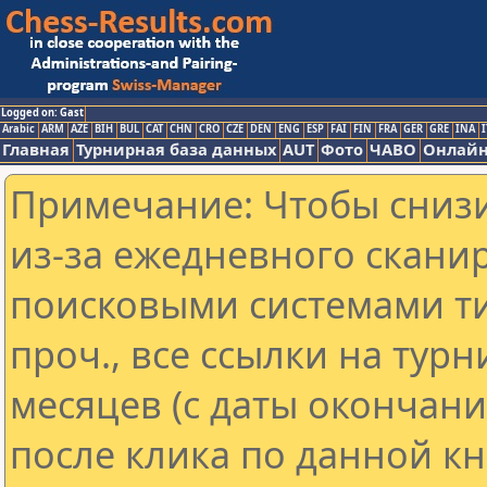
Logged on: Gast
Arabic
ARM
AZE
BIH
BUL
CAT
CHN
CRO
CZE
DEN
ENG
ESP
FAI
FIN
FRA
GER
GRE
INA
I
Главная
Турнирная база данных
AUT
Фото
ЧАВО
Онлайн
Примечание: Чтобы снизи
из-за ежедневного скани
поисковыми системами ти
проч., все ссылки на тур
месяцев (с даты окончан
после клика по данной кн