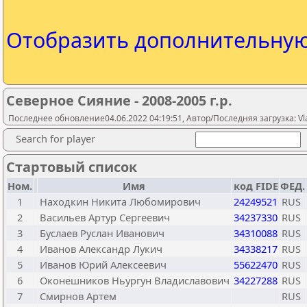
Отобразить дополнительну
Северное Сияние - 2008-2005 г.р.
Последнее обновление04.06.2022 04:19:51, Автор/Последняя загрузка: Vl
Search for player
Стартовый список
Ном.
Имя
код FIDE
ФЕД.
1
Находкин Никита Любомирович
24249521
RUS
2
Васильев Артур Сергеевич
34237330
RUS
3
Буслаев Руслан Иванович
34310088
RUS
4
Иванов Александр Лукич
34338217
RUS
5
Иванов Юрий Алексеевич
55622470
RUS
6
Оконешников Ньургун Владиславович
34227288
RUS
7
Смирнов Артем
RUS