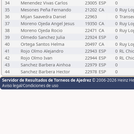
34
Menendez Vivas Carlos
23005
ESP
0
35
Mesones Peña Fernando
21202
CA
0
Ruy Lo
36
Mijan Saavedra Daniel
22963
0
Transe
37
Moreno Ojeda Angel Jesus
19350
CA
0
Ruy Lo
38
Moreno Ojeda Rocio
22471
CA
0
Ruy Lo
39
Olmedo Sanchez Julia
22924
ESP
0
40
Ortega Santos Helma
20497
CA
0
Ruy Lo
41
Rojo Olmo Alejandro
22943
ESP
0
RL Chi
42
Rojo Olmo Ivan
22944
ESP
0
RL Chi
43
Sanchez Barbera Ainhoa
22979
ESP
0
44
Sanchez Barbera Hector
22978
ESP
0
Servidor de Resultados de Torneos de Ajedrez
© 2006-2026 Heinz H
Aviso legal/Condiciones de uso