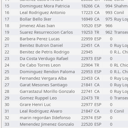
15
Dominguez Mora Patricia
18266
CA
994
Shahm
16
Leal Rodriguez Antonio
17223
CA
993
Conil
17
Bollar Bello Iker
16949
CA
975
Ruy Lo
18
Jimenez Alias Ivan
10520
ESP
966
19
Suarez Resurreccion Carlos
19253
TR
962
Transe
20
Barbera Perez Lucas
22959
ESP
0
21
Benitez Butron Daniel
22451
CA
0
Ruy Lo
22
Benitez de Petris Rodrigo
22945
0
R.L. Ch
23
Da Costa Verdugo Rafael
22973
ESP
0
24
De Cabo Torres Leon
22904
TR
0
RL Chi
25
Dominguez Rendon Paloma
22953
ESP
0
R.L. Ch
26
Fernandez Vergara Alba
22453
CA
0
Ruy Lo
27
Garat Mesones Santiago
21841
CA
0
Ruy Lo
28
Garrastazul Morillo Gonzalo
22741
CA
0
Ruy Lo
29
Gomez Ruppel Leo
22473
TR
0
Transe
30
Grare Henri Luc
22977
ESP
0
31
Leal Rodriguez Alvaro
21847
CA
0
Conil
32
marin regordan Ildefonso
22974
ESP
0
33
Menendez Jimenez Gonzalo
22520
ESP
0