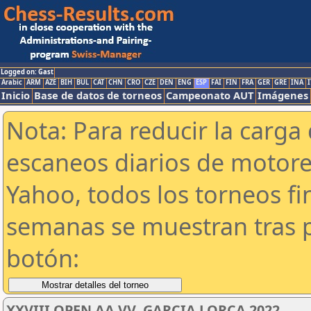
Logged on: Gast
Arabic
ARM
AZE
BIH
BUL
CAT
CHN
CRO
CZE
DEN
ENG
ESP
FAI
FIN
FRA
GER
GRE
INA
I
Inicio
Base de datos de torneos
Campeonato AUT
Imágenes
Nota: Para reducir la carga 
escaneos diarios de motor
Yahoo, todos los torneos f
semanas se muestran tras p
botón:
XXVIII OPEN AA.VV. GARCIA LORCA 2022