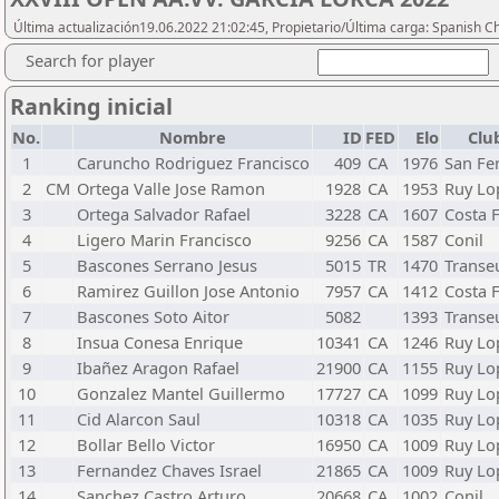
Última actualización19.06.2022 21:02:45, Propietario/Última carga: Spanish C
Search for player
Ranking inicial
No.
Nombre
ID
FED
Elo
Clu
1
Caruncho Rodriguez Francisco
409
CA
1976
San Fe
2
CM
Ortega Valle Jose Ramon
1928
CA
1953
Ruy Lo
3
Ortega Salvador Rafael
3228
CA
1607
Costa F
4
Ligero Marin Francisco
9256
CA
1587
Conil
5
Bascones Serrano Jesus
5015
TR
1470
Transe
6
Ramirez Guillon Jose Antonio
7957
CA
1412
Costa F
7
Bascones Soto Aitor
5082
1393
Transe
8
Insua Conesa Enrique
10341
CA
1246
Ruy Lo
9
Ibañez Aragon Rafael
21900
CA
1155
Ruy Lo
10
Gonzalez Mantel Guillermo
17727
CA
1099
Ruy Lo
11
Cid Alarcon Saul
10318
CA
1035
Ruy Lo
12
Bollar Bello Victor
16950
CA
1009
Ruy Lo
13
Fernandez Chaves Israel
21865
CA
1009
Ruy Lo
14
Sanchez Castro Arturo
20668
CA
1002
Conil