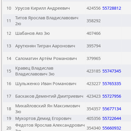
10
Урусов Кирилл Андреевич
424556
55728812
Титов Ярослав Владиславович
11
358292
2ю
12
Шабанов Аяз 3ю
407466
13
Арутюнян Тигран Ааронович
395794
14
Саломатин Артём Романович
379965
Кравец Владислав
15
423185
55747345
Владиславович 3ю
16
Шульженко Иван Романович
423227
55765335
17
Баскаков Дементий Дмитриевич
423423
55727956
Михайловский Ян Максимович
18
354357
55677134
3ю
19
Мухортов Демид Егорович
405356
55722644
Федотов Ярослав Александрович
20
354340
55660932
3ю