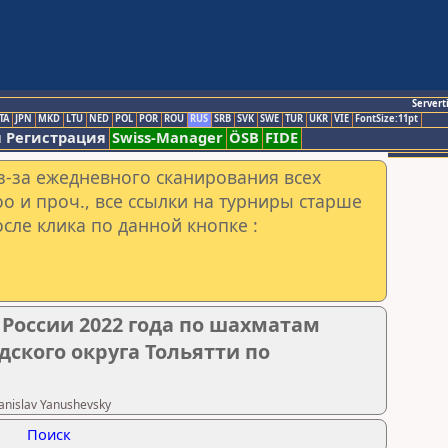
Servert
TA
JPN
MKD
LTU
NED
POL
POR
ROU
RUS
SRB
SVK
SWE
TUR
UKR
VIE
FontSize:11pt
 Регистрация
Swiss-Manager
ÖSB
FIDE
з-за ежедневного сканирования всех
o и проч., все ссылки на турниры старше
сле клика по данной кнопке :
 России 2022 года по шахматам
одского округа Тольятти по
nislav Yanushevsky
Поиск