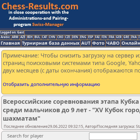
Logged on: Gast
Arabic
ARM
AZE
BIH
BUL
CAT
CHN
CRO
CZE
DEN
ENG
ESP
FAI
FIN
FRA
GER
GRE
INA
I
Главная
Турнирная база данных
AUT
Фото
ЧАВО
Онлайн
Примечание: Чтобы снизить загрузку на сервер и
страниц поисковыми системами типа Google, Yaho
двух месяцев (с даты окончания) отображаются по
Отобразить дополнительную информацию
Всероссийские соревнования этапа Кубка
среди мальчиков до 9 лет - "ХV Кубок гор
шахматам"
Последнее обновление29.06.2022 09:32:15, Автор/Последняя загрузка: Sta
Search for player