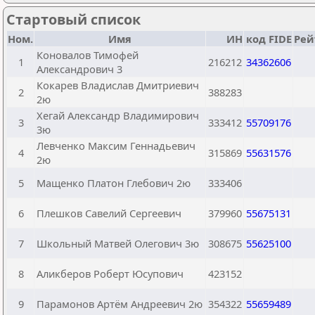
Стартовый список
Ном.
Имя
ИН
код FIDE
Рей
Коновалов Тимофей
1
216212
34362606
Александрович 3
Кокарев Владислав Дмитриевич
2
388283
2ю
Хегай Александр Владимирович
3
333412
55709176
3ю
Левченко Максим Геннадьевич
4
315869
55631576
2ю
5
Мащенко Платон Глебович 2ю
333406
6
Плешков Савелий Сергеевич
379960
55675131
7
Школьный Матвей Олегович 3ю
308675
55625100
8
Аликберов Роберт Юсупович
423152
9
Парамонов Артём Андреевич 2ю
354322
55659489