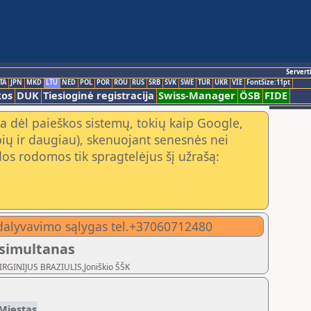
Servert
TA
JPN
MKD
LTU
NED
POL
POR
ROU
RUS
SRB
SVK
SWE
TUR
UKR
VIE
FontSize:11pt
kos
DUK
Tiesioginė registracija
Swiss-Manager
ÖSB
FIDE
a dėl paieškos sistemų, tokių kaip Google,
ių ir daugiau), skenuojant senesnės nei
os rodomos tik spragtelėjus šį užrašą:
e dalyvavimo sąlygas tel.+37060712480
 simultanas
VIRGINIJUS BRAZIULIS,Joniškio ŠŠK
Miestas