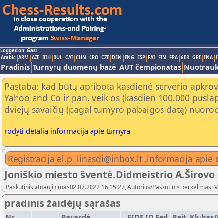
Logged on: Gast
Arabic
ARM
AZE
BIH
BUL
CAT
CHN
CRO
CZE
DEN
ENG
ESP
FAI
FIN
FRA
GER
GRE
INA
I
Pradinis
Turnyrų duomenų bazė
AUT čempionatas
Nuotrau
Pastaba: kad būtų apribota kasdienė serverio apkrov
Yahoo and Co ir pan. veiklos (kasdien 100.000 puslap
dviejų savaičių (pagal turnyro pabaigos datą) nuorod
rodyti detalią informaciją apie turnyrą
Registracija el.p. linasdi@inbox.lt ,informacija api
Joniškio miesto šventė.Didmeistrio A.Širovo
Paskutinis atnaujinimas02.07.2022 16:15:27, Autorius/Paskutinis perkėlimas: 
pradinis žaidėjų sąrašas
Nr.
Pavardė
FIDE ID
Fed.
Reit.
Klubas/