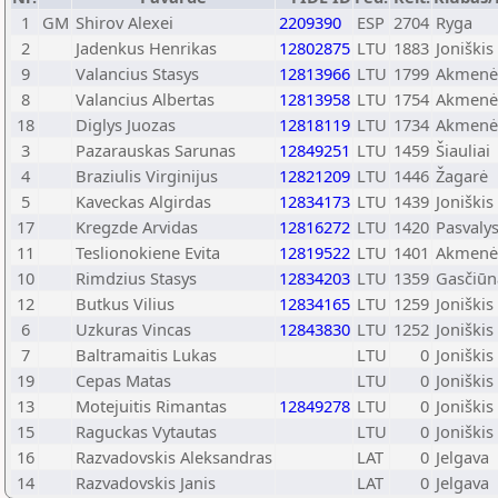
1
GM
Shirov Alexei
2209390
ESP
2704
Ryga
2
Jadenkus Henrikas
12802875
LTU
1883
Joniškis
9
Valancius Stasys
12813966
LTU
1799
Akmenė
8
Valancius Albertas
12813958
LTU
1754
Akmenė
18
Diglys Juozas
12818119
LTU
1734
Akmenė
3
Pazarauskas Sarunas
12849251
LTU
1459
Šiauliai
4
Braziulis Virginijus
12821209
LTU
1446
Žagarė
5
Kaveckas Algirdas
12834173
LTU
1439
Joniškis
17
Kregzde Arvidas
12816272
LTU
1420
Pasvaly
11
Teslionokiene Evita
12819522
LTU
1401
Akmenė
10
Rimdzius Stasys
12834203
LTU
1359
Gasčiūn
12
Butkus Vilius
12834165
LTU
1259
Joniškis
6
Uzkuras Vincas
12843830
LTU
1252
Joniškis
7
Baltramaitis Lukas
LTU
0
Joniškis
19
Cepas Matas
LTU
0
Joniškis
13
Motejuitis Rimantas
12849278
LTU
0
Joniškis
15
Raguckas Vytautas
LTU
0
Joniškis
16
Razvadovskis Aleksandras
LAT
0
Jelgava
14
Razvadovskis Janis
LAT
0
Jelgava