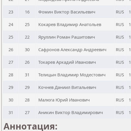
23
16
Фомин Виктор Васильевич
RUS
1
24
25
Кокарев Владимир Анатольев
RUS
1
25
22
Яруллин Роман Рашитович
RUS
1
26
30
Сафронов Александр Андреевич
RUS
1
27
26
Токарев Аркадий Иванович
RUS
1
28
31
Телицын Владимир Модестович
RUS
1
29
29
Кочнев Даниил Витальевич
RUS
1
30
28
Малюга Юрий Иванович
RUS
1
31
27
Аникин Виктор Владимирович
RUS
1
Аннотация: