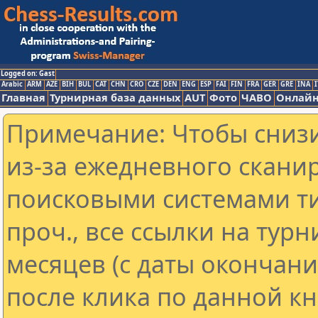
Logged on: Gast
Arabic
ARM
AZE
BIH
BUL
CAT
CHN
CRO
CZE
DEN
ENG
ESP
FAI
FIN
FRA
GER
GRE
INA
I
Главная
Турнирная база данных
AUT
Фото
ЧАВО
Онлайн
Примечание: Чтобы снизи
из-за ежедневного скани
поисковыми системами ти
проч., все ссылки на тур
месяцев (с даты окончан
после клика по данной кн