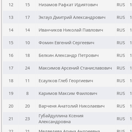
12
15
Низамов Рафкат Идиятович
RUS
1
13
17
Экгауз Дмитрий Александрович
RUS
1
14
14
Иванчиков Николай Павлович
RUS
1
15
10
Фомин Евгений Сергеевич
RUS
1
16
18
Белкин Александр Петрович
RUS
1
17
24
Максимов Арсений Станиславович
RUS
1
18
11
Есаулков Глеб Георгиевич
RUS
1
19
8
Каримов Максим Фаилович
RUS
1
20
20
Варченя Анатолий Николаевич
RUS
1
Губайдуллина Ксения
21
23
RUS
1
Александровна
22
21
Медведева Арина Андреевна
RUS
1