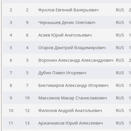
2
2
Фролов Евгений Валерьевич
RUS
2
3
9
Чернышев Денис Олегович
RUS
1
4
6
Асаев Юрий Анатольевич
RUS
1
5
4
Огаров Дмитрий Владимирович
RUS
1
6
3
Воронин Александр Александрович
RUS
2
7
5
Дубин Павел Игоревич
RUS
1
8
7
Биктимиров Александр Игоревич
RUS
1
9
19
Максимов Макар Станиславович
RUS
1
10
12
Филонов Андрей Анатольевич
RUS
1
11
13
Аржанников Юрий Алексеевич
RUS
1