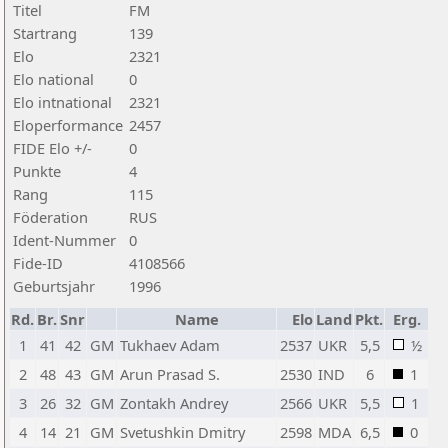
Titel
FM
Startrang
139
Elo
2321
Elo national
0
Elo intnational
2321
Eloperformance
2457
FIDE Elo +/-
0
Punkte
4
Rang
115
Föderation
RUS
Ident-Nummer
0
Fide-ID
4108566
Geburtsjahr
1996
Rd.
Br.
Snr
Name
Elo
Land
Pkt.
Erg.
1
41
42
GM
Tukhaev Adam
2537
UKR
5,5
½
2
48
43
GM
Arun Prasad S.
2530
IND
6
1
3
26
32
GM
Zontakh Andrey
2566
UKR
5,5
1
4
14
21
GM
Svetushkin Dmitry
2598
MDA
6,5
0