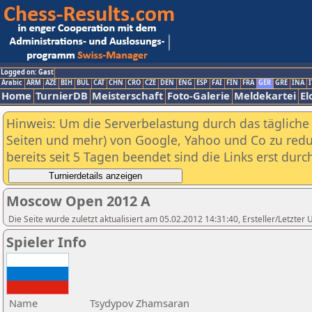
Logged on: Gast
Arabic
ARM
AZE
BIH
BUL
CAT
CHN
CRO
CZE
DEN
ENG
ESP
FAI
FIN
FRA
GER
GRE
INA
I
Home
TurnierDB
Meisterschaft
Foto-Galerie
Meldekartei
El
Hinweis: Um die Serverbelastung durch das tägliche D
Seiten und mehr) von Google, Yahoo und Co zu reduz
bereits seit 5 Tagen beendet sind die Links erst dur
Moscow Open 2012 A
Die Seite wurde zuletzt aktualisiert am 05.02.2012 14:31:40, Ersteller/Letzte
Spieler Info
Name
Tsydypov Zhamsaran