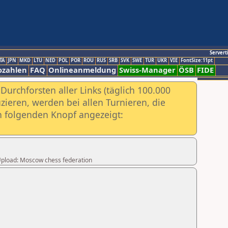
Servert
TA
JPN
MKD
LTU
NED
POL
POR
ROU
RUS
SRB
SVK
SWE
TUR
UKR
VIE
FontSize:11pt
ozahlen
FAQ
Onlineanmeldung
Swiss-Manager
ÖSB
FIDE
urchforsten aller Links (täglich 100.000
ieren, werden bei allen Turnieren, die
ch folgenden Knopf angezeigt:
r Upload: Moscow chess federation