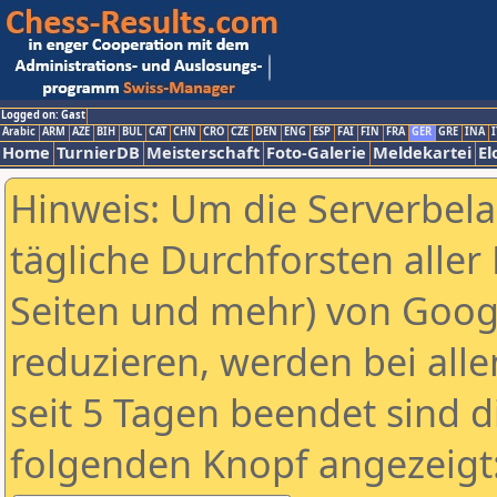
Logged on: Gast
Arabic
ARM
AZE
BIH
BUL
CAT
CHN
CRO
CZE
DEN
ENG
ESP
FAI
FIN
FRA
GER
GRE
INA
I
Home
TurnierDB
Meisterschaft
Foto-Galerie
Meldekartei
El
Hinweis: Um die Serverbel
tägliche Durchforsten aller 
Seiten und mehr) von Goog
reduzieren, werden bei alle
seit 5 Tagen beendet sind d
folgenden Knopf angezeigt