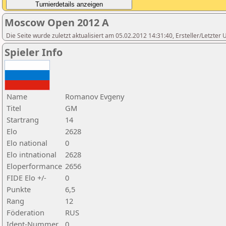
Moscow Open 2012 A
Die Seite wurde zuletzt aktualisiert am 05.02.2012 14:31:40, Ersteller/Letzte
Spieler Info
Name
Romanov Evgeny
Titel
GM
Startrang
14
Elo
2628
Elo national
0
Elo intnational
2628
Eloperformance
2656
FIDE Elo +/-
0
Punkte
6,5
Rang
12
Föderation
RUS
Ident-Nummer
0