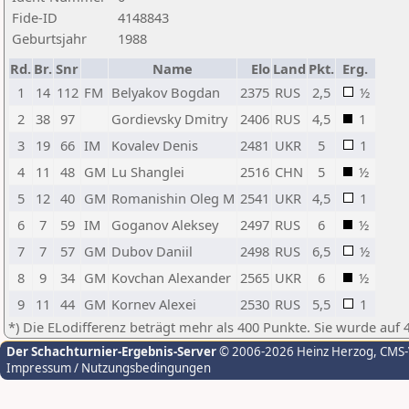
Fide-ID
4148843
Geburtsjahr
1988
Rd.
Br.
Snr
Name
Elo
Land
Pkt.
Erg.
1
14
112
FM
Belyakov Bogdan
2375
RUS
2,5
½
2
38
97
Gordievsky Dmitry
2406
RUS
4,5
1
3
19
66
IM
Kovalev Denis
2481
UKR
5
1
4
11
48
GM
Lu Shanglei
2516
CHN
5
½
5
12
40
GM
Romanishin Oleg M
2541
UKR
4,5
1
6
7
59
IM
Goganov Aleksey
2497
RUS
6
½
7
7
57
GM
Dubov Daniil
2498
RUS
6,5
½
8
9
34
GM
Kovchan Alexander
2565
UKR
6
½
9
11
44
GM
Kornev Alexei
2530
RUS
5,5
1
*) Die ELodifferenz beträgt mehr als 400 Punkte. Sie wurde auf 
Der Schachturnier-Ergebnis-Server
© 2006-2026 Heinz Herzog
, CMS
Impressum / Nutzungsbedingungen