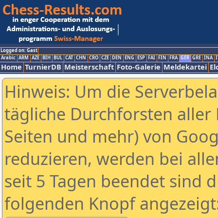
Logged on: Gast
Arabic
ARM
AZE
BIH
BUL
CAT
CHN
CRO
CZE
DEN
ENG
ESP
FAI
FIN
FRA
GER
GRE
INA
I
Home
TurnierDB
Meisterschaft
Foto-Galerie
Meldekartei
El
Hinweis: Um die Serverbel
tägliche Durchforsten aller 
Seiten und mehr) von Goog
reduzieren, werden bei alle
seit 5 Tagen beendet sind d
folgenden Knopf angezeigt