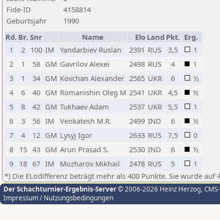
Fide-ID
4158814
Geburtsjahr
1990
Rd.
Br.
Snr
Name
Elo
Land
Pkt.
Erg.
1
2
100
IM
Yandarbiev Ruslan
2391
RUS
3,5
1
2
1
58
GM
Gavrilov Alexei
2498
RUS
4
1
3
1
34
GM
Kovchan Alexander
2565
UKR
6
½
4
6
40
GM
Romanishin Oleg M
2541
UKR
4,5
½
5
8
42
GM
Tukhaev Adam
2537
UKR
5,5
1
6
3
56
IM
Venkatesh M.R.
2499
IND
6
½
7
4
12
GM
Lysyj Igor
2633
RUS
7,5
0
8
15
43
GM
Arun Prasad S.
2530
IND
6
½
9
18
67
IM
Mozharov Mikhail
2478
RUS
5
1
*) Die ELodifferenz beträgt mehr als 400 Punkte. Sie wurde auf 
Der Schachturnier-Ergebnis-Server
© 2006-2026 Heinz Herzog
, CMS
Impressum / Nutzungsbedingungen