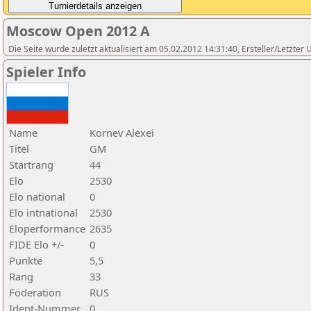
Moscow Open 2012 A
Die Seite wurde zuletzt aktualisiert am 05.02.2012 14:31:40, Ersteller/Letzte
Spieler Info
Name
Kornev Alexei
Titel
GM
Startrang
44
Elo
2530
Elo national
0
Elo intnational
2530
Eloperformance
2635
FIDE Elo +/-
0
Punkte
5,5
Rang
33
Föderation
RUS
Ident-Nummer
0