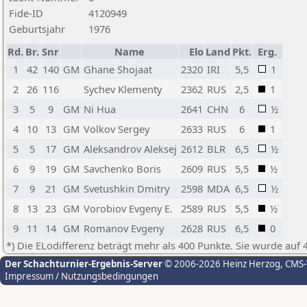
Fide-ID
4120949
Geburtsjahr
1976
Rd.
Br.
Snr
Name
Elo
Land
Pkt.
Erg.
1
42
140
GM
Ghane Shojaat
2320
IRI
5,5
1
2
26
116
Sychev Klementy
2362
RUS
2,5
1
3
5
9
GM
Ni Hua
2641
CHN
6
½
4
10
13
GM
Volkov Sergey
2633
RUS
6
1
5
5
17
GM
Aleksandrov Aleksej
2612
BLR
6,5
½
6
9
19
GM
Savchenko Boris
2609
RUS
5,5
½
7
9
21
GM
Svetushkin Dmitry
2598
MDA
6,5
½
8
13
23
GM
Vorobiov Evgeny E.
2589
RUS
5,5
½
9
11
14
GM
Romanov Evgeny
2628
RUS
6,5
0
*) Die ELodifferenz beträgt mehr als 400 Punkte. Sie wurde auf 
Der Schachturnier-Ergebnis-Server
© 2006-2026 Heinz Herzog
, CMS
Impressum / Nutzungsbedingungen