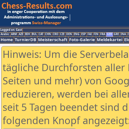
Logged on: Gast
Arabic
ARM
AZE
BIH
BUL
CAT
CHN
CRO
CZE
DEN
ENG
ESP
FAI
FIN
FRA
GER
GRE
INA
I
Home
TurnierDB
Meisterschaft
Foto-Galerie
Meldekartei
El
Hinweis: Um die Serverbel
tägliche Durchforsten aller 
Seiten und mehr) von Goog
reduzieren, werden bei alle
seit 5 Tagen beendet sind d
folgenden Knopf angezeigt