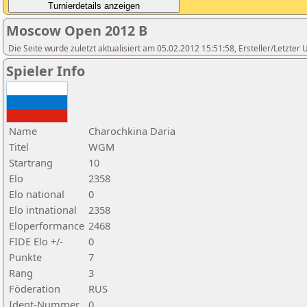
Moscow Open 2012 B
Die Seite wurde zuletzt aktualisiert am 05.02.2012 15:51:58, Ersteller/Letzte
Spieler Info
Name
Charochkina Daria
Titel
WGM
Startrang
10
Elo
2358
Elo national
0
Elo intnational
2358
Eloperformance
2468
FIDE Elo +/-
0
Punkte
7
Rang
3
Föderation
RUS
Ident-Nummer
0