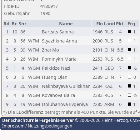
Fide-ID
4180917
Geburtsjahr
1990
Rd.
Br.
Snr
Name
Elo
Land
Pkt.
Erg.
1
10
86
Bartsits Sabina
1946
RUS
4
1
2
8
56
WFM
Styazhkina Anna
2090
RUS
5
1
3
5
39
WFM
Zhai Mo
2191
CHN
5,5
1
4
3
26
WIM
Fominykh Maria
2253
RUS
6,5
1
5
1
4
WGM
Paikidze Nazi
2411
GEO
7
½
6
3
6
WGM
Huang Qian
2389
CHN
7
0
7
8
20
WIM
Nakhbayeva Guliskhan
2284
KAZ
6
1
8
4
8
WGM
Kovanova Baira
2383
RUS
7
½
9
6
19
WGM
Doluhanova Evgeniya
2285
ARM
6
1
*) Die ELodifferenz beträgt mehr als 400 Punkte. Sie wurde auf 
Der Schachturnier-Ergebnis-Server
© 2006-2026 Heinz Herzog
, CMS
Impressum / Nutzungsbedingungen