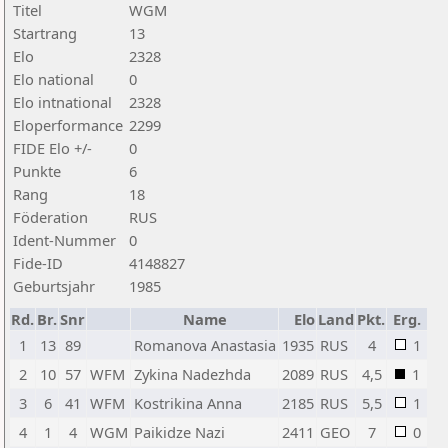
Titel
WGM
Startrang
13
Elo
2328
Elo national
0
Elo intnational
2328
Eloperformance
2299
FIDE Elo +/-
0
Punkte
6
Rang
18
Föderation
RUS
Ident-Nummer
0
Fide-ID
4148827
Geburtsjahr
1985
Rd.
Br.
Snr
Name
Elo
Land
Pkt.
Erg.
1
13
89
Romanova Anastasia
1935
RUS
4
1
2
10
57
WFM
Zykina Nadezhda
2089
RUS
4,5
1
3
6
41
WFM
Kostrikina Anna
2185
RUS
5,5
1
4
1
4
WGM
Paikidze Nazi
2411
GEO
7
0