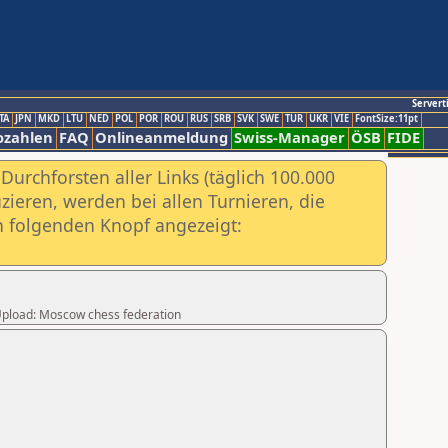
Servert
TA
JPN
MKD
LTU
NED
POL
POR
ROU
RUS
SRB
SVK
SWE
TUR
UKR
VIE
FontSize:11pt
ozahlen
FAQ
Onlineanmeldung
Swiss-Manager
ÖSB
FIDE
urchforsten aller Links (täglich 100.000
ieren, werden bei allen Turnieren, die
ch folgenden Knopf angezeigt:
r Upload: Moscow chess federation