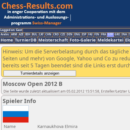
Logged on: Gast
Arabic
ARM
AZE
BIH
BUL
CAT
CHN
CRO
CZE
DEN
ENG
ESP
FAI
FIN
FRA
GER
GRE
INA
I
Home
TurnierDB
Meisterschaft
Foto-Galerie
Meldekartei
El
Hinweis: Um die Serverbelastung durch das tägliche D
Seiten und mehr) von Google, Yahoo und Co zu reduz
bereits seit 5 Tagen beendet sind die Links erst dur
Moscow Open 2012 B
Die Seite wurde zuletzt aktualisiert am 05.02.2012 15:51:58, Ersteller/Letzte
Spieler Info
Name
Karnaukhova Elmira