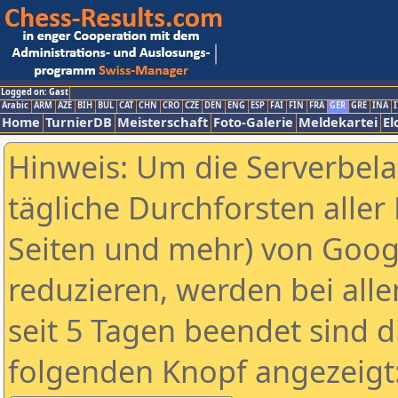
Logged on: Gast
Arabic
ARM
AZE
BIH
BUL
CAT
CHN
CRO
CZE
DEN
ENG
ESP
FAI
FIN
FRA
GER
GRE
INA
I
Home
TurnierDB
Meisterschaft
Foto-Galerie
Meldekartei
El
Hinweis: Um die Serverbel
tägliche Durchforsten aller 
Seiten und mehr) von Goog
reduzieren, werden bei alle
seit 5 Tagen beendet sind d
folgenden Knopf angezeigt