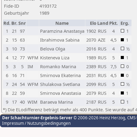
Fide-ID
4193172
Geburtsjahr
1989
Rd.
Br.
Snr
Name
Elo
Land
Pkt.
Erg.
1
21
97
Paramzina Anastasya
1902
RUS
4
1
2
15
63
Ibrahimova Sabina
2070
AZE
4,5
1
3
10
73
Belova Olga
2016
RUS
4
½
4
12
77
WFM
Kisteneva Liza
1989
RUS
5
1
5
3
5
IM
Romanko Marina
2389
RUS
7,5
0
6
16
71
Smirnova Ekaterina
2031
RUS
4,5
0
7
24
54
WFM
Shulakova Svetlana
2099
RUS
5
½
8
22
59
Smirnova Anastasia
2079
RUS
4
1
9
17
40
WIM
Baraeva Marina
2187
RUS
5
1
*) Die ELodifferenz beträgt mehr als 400 Punkte. Sie wurde auf 
Der Schachturnier-Ergebnis-Server
© 2006-2026 Heinz Herzog
, CMS
Impressum / Nutzungsbedingungen