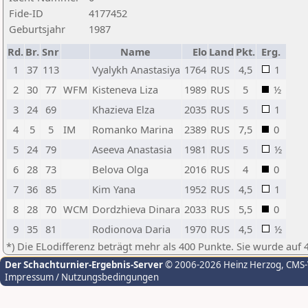
Fide-ID
4177452
Geburtsjahr
1987
Rd.
Br.
Snr
Name
Elo
Land
Pkt.
Erg.
1
37
113
Vyalykh Anastasiya
1764
RUS
4,5
1
2
30
77
WFM
Kisteneva Liza
1989
RUS
5
½
3
24
69
Khazieva Elza
2035
RUS
5
1
4
5
5
IM
Romanko Marina
2389
RUS
7,5
0
5
24
79
Aseeva Anastasia
1981
RUS
5
½
6
28
73
Belova Olga
2016
RUS
4
0
7
36
85
Kim Yana
1952
RUS
4,5
1
8
28
70
WCM
Dordzhieva Dinara
2033
RUS
5,5
0
9
35
81
Rodionova Daria
1970
RUS
4,5
½
*) Die ELodifferenz beträgt mehr als 400 Punkte. Sie wurde auf 
Der Schachturnier-Ergebnis-Server
© 2006-2026 Heinz Herzog
, CMS
Impressum / Nutzungsbedingungen