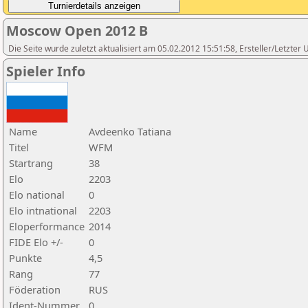
Moscow Open 2012 B
Die Seite wurde zuletzt aktualisiert am 05.02.2012 15:51:58, Ersteller/Letzte
Spieler Info
Name
Avdeenko Tatiana
Titel
WFM
Startrang
38
Elo
2203
Elo national
0
Elo intnational
2203
Eloperformance
2014
FIDE Elo +/-
0
Punkte
4,5
Rang
77
Föderation
RUS
Ident-Nummer
0