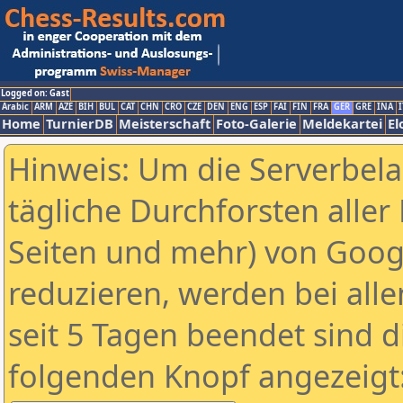
Logged on: Gast
Arabic
ARM
AZE
BIH
BUL
CAT
CHN
CRO
CZE
DEN
ENG
ESP
FAI
FIN
FRA
GER
GRE
INA
I
Home
TurnierDB
Meisterschaft
Foto-Galerie
Meldekartei
El
Hinweis: Um die Serverbel
tägliche Durchforsten aller 
Seiten und mehr) von Goog
reduzieren, werden bei alle
seit 5 Tagen beendet sind d
folgenden Knopf angezeigt