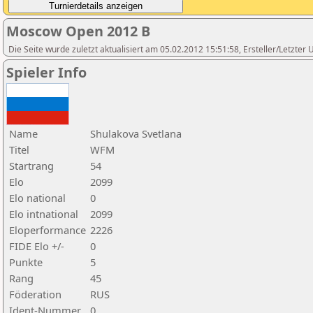
Moscow Open 2012 B
Die Seite wurde zuletzt aktualisiert am 05.02.2012 15:51:58, Ersteller/Letzte
Spieler Info
Name
Shulakova Svetlana
Titel
WFM
Startrang
54
Elo
2099
Elo national
0
Elo intnational
2099
Eloperformance
2226
FIDE Elo +/-
0
Punkte
5
Rang
45
Föderation
RUS
Ident-Nummer
0