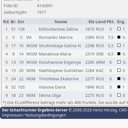
Fide-ID
4142691
Geburtsjahr
1977
Rd.
Br.
Snr
Name
Elo
Land
Pkt.
Erg.
1
51
128
Edilsultanova Zalina
1673
RUS
5
1
2
5
5
IM
Romanko Marina
2389
RUS
7,5
½
3
17
16
WGM
Strutinskaya Galina N
2298
RUS
5,5
1
4
8
14
WGM
Manakova Maria
2319
SRB
6,5
½
5
13
19
WGM
Doluhanova Evgeniya
2285
ARM
6
½
6
15
20
WIM
Nakhbayeva Guliskhan
2284
KAZ
6
0
7
24
22
WIM
Timofeeva Ekaterina
2277
RUS
6
½
8
32
103
Vlasova Daria
1849
RUS
5
1
9
18
23
WIM
Ivkina Olga
2275
RUS
6
0
*) Die ELodifferenz beträgt mehr als 400 Punkte. Sie wurde auf 
Der Schachturnier-Ergebnis-Server
© 2006-2026 Heinz Herzog
, CMS
Impressum / Nutzungsbedingungen