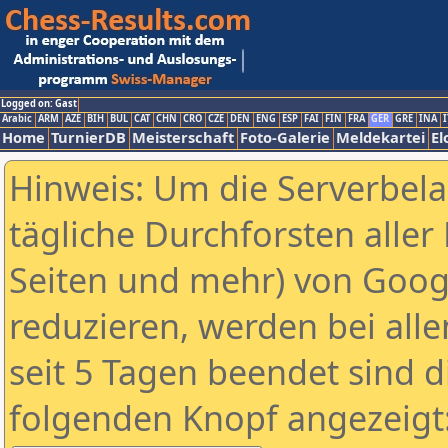
Logged on: Gast
Arabic
ARM
AZE
BIH
BUL
CAT
CHN
CRO
CZE
DEN
ENG
ESP
FAI
FIN
FRA
GER
GRE
INA
I
Home
TurnierDB
Meisterschaft
Foto-Galerie
Meldekartei
El
Hinweis: Um die Serverbel
tägliche Durchforsten aller 
Seiten und mehr) von Goog
reduzieren, werden bei alle
seit 5 Tagen beendet sind d
folgenden Knopf angezeigt