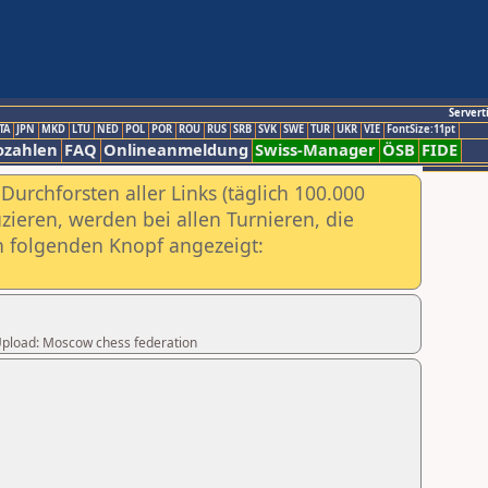
Servert
TA
JPN
MKD
LTU
NED
POL
POR
ROU
RUS
SRB
SVK
SWE
TUR
UKR
VIE
FontSize:11pt
ozahlen
FAQ
Onlineanmeldung
Swiss-Manager
ÖSB
FIDE
urchforsten aller Links (täglich 100.000
ieren, werden bei allen Turnieren, die
ch folgenden Knopf angezeigt:
r Upload: Moscow chess federation