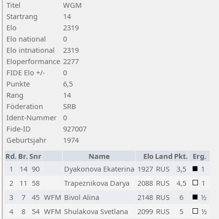
Titel
WGM
Startrang
14
Elo
2319
Elo national
0
Elo intnational
2319
Eloperformance
2277
FIDE Elo +/-
0
Punkte
6,5
Rang
14
Föderation
SRB
Ident-Nummer
0
Fide-ID
927007
Geburtsjahr
1974
Rd.
Br.
Snr
Name
Elo
Land
Pkt.
Erg.
1
14
90
Dyakonova Ekaterina
1927
RUS
3,5
1
2
11
58
Trapeznikova Darya
2088
RUS
4,5
1
3
7
45
WFM
Bivol Alina
2148
RUS
6
½
4
8
54
WFM
Shulakova Svetlana
2099
RUS
5
½