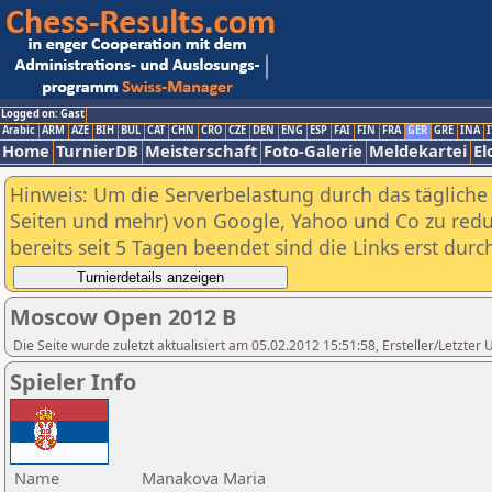
Logged on: Gast
Arabic
ARM
AZE
BIH
BUL
CAT
CHN
CRO
CZE
DEN
ENG
ESP
FAI
FIN
FRA
GER
GRE
INA
I
Home
TurnierDB
Meisterschaft
Foto-Galerie
Meldekartei
El
Hinweis: Um die Serverbelastung durch das tägliche D
Seiten und mehr) von Google, Yahoo und Co zu reduz
bereits seit 5 Tagen beendet sind die Links erst dur
Moscow Open 2012 B
Die Seite wurde zuletzt aktualisiert am 05.02.2012 15:51:58, Ersteller/Letzte
Spieler Info
Name
Manakova Maria