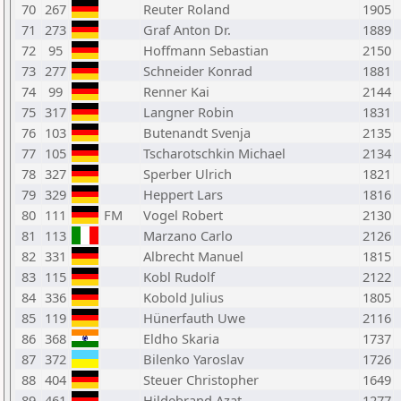
70
267
Reuter Roland
1905
71
273
Graf Anton Dr.
1889
72
95
Hoffmann Sebastian
2150
73
277
Schneider Konrad
1881
74
99
Renner Kai
2144
75
317
Langner Robin
1831
76
103
Butenandt Svenja
2135
77
105
Tscharotschkin Michael
2134
78
327
Sperber Ulrich
1821
79
329
Heppert Lars
1816
80
111
FM
Vogel Robert
2130
81
113
Marzano Carlo
2126
82
331
Albrecht Manuel
1815
83
115
Kobl Rudolf
2122
84
336
Kobold Julius
1805
85
119
Hünerfauth Uwe
2116
86
368
Eldho Skaria
1737
87
372
Bilenko Yaroslav
1726
88
404
Steuer Christopher
1649
89
461
Hildebrand Azat
1277