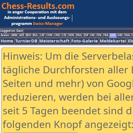
Logged on: Gast
Arabic
ARM
AZE
BIH
BUL
CAT
CHN
CRO
CZE
DEN
ENG
ESP
FAI
FIN
FRA
GER
GRE
INA
I
Home
TurnierDB
Meisterschaft
Foto-Galerie
Meldekartei
El
Hinweis: Um die Serverbela
tägliche Durchforsten aller 
Seiten und mehr) von Goog
reduzieren, werden bei alle
seit 5 Tagen beendet sind d
folgenden Knopf angezeigt