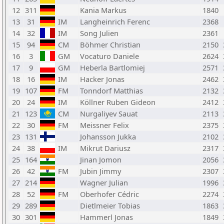
12
311
Kania Markus
1840
13
31
IM
Langheinrich Ferenc
2368
14
32
IM
Song Julien
2361
15
94
CM
Böhmer Christian
2150
16
3
GM
Vocaturo Daniele
2624
17
9
GM
Heberla Bartlomiej
2571
18
16
IM
Hacker Jonas
2462
19
107
FM
Tonndorf Matthias
2132
20
24
IM
Köllner Ruben Gideon
2412
21
123
CM
Nurgaliyev Sauat
2113
22
30
FM
Meissner Felix
2375
23
131
Johansson Jukka
2102
24
38
IM
Mikrut Dariusz
2317
25
164
Jinan Jomon
2056
26
42
FM
Jubin Jimmy
2307
27
214
Wagner Julian
1996
28
52
FM
Oberhofer Cédric
2274
29
289
Dietlmeier Tobias
1863
30
301
Hammerl Jonas
1849