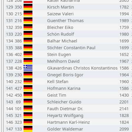
128
208
Katter Katharina
2005
129
350
Kirsch Martin
1782
130
215
Saizew Valeri
1994
131
216
Guenther Thomas
1989
132
359
Bleicher Eiko
1759
133
220
Schön Rudolf
1980
134
386
Balhar Michael
1699
135
388
Stichter Constantin Paul
1699
136
402
Stein Eugen
1652
137
228
Mehlhorn David
1967
138
426
Gkavardinas Christos Konstantinos
1586
139
230
Gnegel Boris-Igor
1964
140
232
Kell Stefan
1960
141
427
Hofmann Karina
1586
142
450
Geist Tim
1430
143
69
Schleicher Guido
2201
144
101
Fauth Dietmar Dr.
2141
145
321
Heyartz Wolfgang
1828
146
323
Hartmann Karl-Heinz
1824
147
133
Golder Waldemar
2099