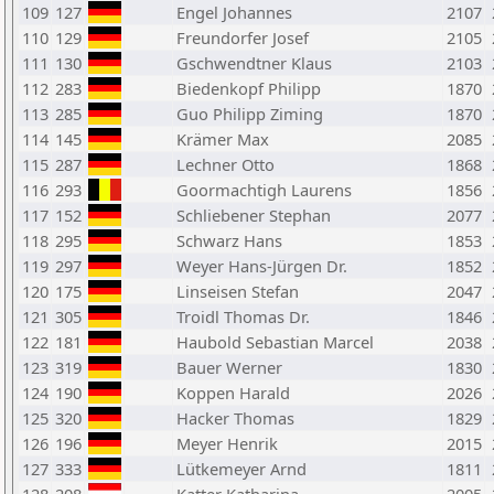
109
127
Engel Johannes
2107
110
129
Freundorfer Josef
2105
111
130
Gschwendtner Klaus
2103
112
283
Biedenkopf Philipp
1870
113
285
Guo Philipp Ziming
1870
114
145
Krämer Max
2085
115
287
Lechner Otto
1868
116
293
Goormachtigh Laurens
1856
117
152
Schliebener Stephan
2077
118
295
Schwarz Hans
1853
119
297
Weyer Hans-Jürgen Dr.
1852
120
175
Linseisen Stefan
2047
121
305
Troidl Thomas Dr.
1846
122
181
Haubold Sebastian Marcel
2038
123
319
Bauer Werner
1830
124
190
Koppen Harald
2026
125
320
Hacker Thomas
1829
126
196
Meyer Henrik
2015
127
333
Lütkemeyer Arnd
1811