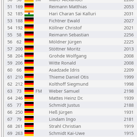
51
169
Reimann Matthias
2053
52
185
Hari Charan Sai Kalluri
2031
53
188
Fichtner Ewald
2027
54
192
Köllner Christof
2021
55
58
Reimann Sebastian
2256
56
62
Möldner Jürgen
2225
57
200
Stöttner Moritz
2013
58
204
Grohde Wolfgang
2008
59
206
Witte Ronald
2008
60
66
Asadzade Idris
2209
61
210
Thieme Daniel Otis
1999
62
212
Kolthoff Siegmund
1998
63
73
FM
Weber Samuel
2198
64
246
Mattes Heinz Dr.
1939
65
77
Schmidt Justus
2188
66
250
Heß Jürgen
1931
67
79
Lindam Ingo
2181
68
261
Strahl Christian
1919
69
263
Schmidt Kai-Uwe
1915