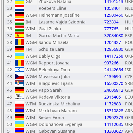
32
GM
Zhukova Natalia
14101513
UK
33
Roebers Eline
1058401
NE
34
WGM
Heinemann Josefine
12900460
GE
35
IM
Lazarne Vajda Szidonia
723894
HU
36
WIM
Gaal Zsoka
777765
HU
37
IM
Garcia Martin Marta
32084030
ESP
38
WGM
Sandu Mihaela
1204327
RO
39
FM
Schulze Lara
12956830
GE
40
WGM
Babiy Olga
14117258
UK
41
WGM
Rapport Jovana
937266
RO
42
WGM
Belenkaya Dina
24142654
ISR
43
WGM
Movsesian Julia
4139690
CZE
44
WIM
Blagojevic Tijana
16500270
SRB
45
WGM
Papp Sarah
24606812
GE
46
WGM
Radeva Viktoria
2915405
EC
47
WFM
Rudzinska Michalina
1172883
PO
48
WIM
Mkrtchyan Mariam
13310828
AR
49
WIM
Sieber Fiona
12902373
GE
50
WGM
Doluhanova Evgeniya
14112035
UK
51
WIM
Gaboyan Susanna
13303627
AR