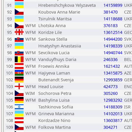
91
Hrebenshchykova Yelyzaveta
14159899
UK
92
Koubova Anna Marie
381470
CZE
93
Tsirulnik Maritsa
14118688
UK
94
WFM
Lhotska Anna
376183
CZE
95
WFM
Koridze Lile
13612514
GE
96
WFM
Sankova Stella
14944200
SVK
97
Hnatyshyn Anastasiia
14198339
UK
98
WFM
Sevcikova Lucia
14940744
SVK
99
WFM
Vanduyfhuys Daria
246336
BEL
100
WFM
Froewis Annika
1621432
AU
101
WFM
Hajiyeva Laman
13415875
AZE
102
Butenandt Svenja
12993859
GE
103
WFM
Head Louise
424773
EN
104
WIM
Sochorova Petra
305260
CZE
105
WFM
Bashylina Luisa
12983292
GE
106
Tashkinova Sofiia
14188309
ISR
107
WFM
Grineva Marianna
14102013
UK
108
Kordzadze Nino
13603817
AU
109
WFM
Folkova Martina
304271
CZE