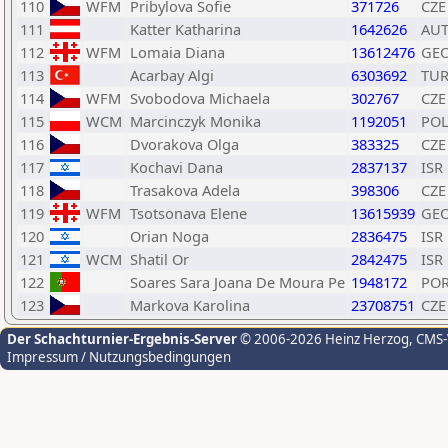
110
WFM
Pribylova Sofie
371726
CZE
111
Katter Katharina
1642626
AU
112
WFM
Lomaia Diana
13612476
GE
113
Acarbay Algi
6303692
TU
114
WFM
Svobodova Michaela
302767
CZE
115
WCM
Marcinczyk Monika
1192051
PO
116
Dvorakova Olga
383325
CZE
117
Kochavi Dana
2837137
ISR
118
Trasakova Adela
398306
CZE
119
WFM
Tsotsonava Elene
13615939
GE
120
Orian Noga
2836475
ISR
121
WCM
Shatil Or
2842475
ISR
122
Soares Sara Joana De Moura Pe
1948172
PO
123
Markova Karolina
23708751
CZE
Der Schachturnier-Ergebnis-Server
© 2006-2026 Heinz Herzog
, CMS
Impressum / Nutzungsbedingungen