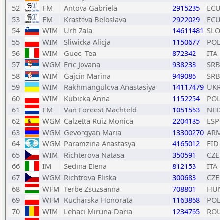
52
FM
Antova Gabriela
2915235
EC
53
FM
Krasteva Beloslava
2922029
EC
54
WIM
Urh Zala
14611481
SLO
55
WIM
Sliwicka Alicja
1150677
PO
56
WIM
Gueci Tea
872342
ITA
57
WGM
Eric Jovana
938238
SRB
58
WIM
Gajcin Marina
949086
SRB
59
WIM
Rakhmangulova Anastasiya
14117479
UK
60
WIM
Kubicka Anna
1152254
PO
61
FM
Van Foreest Machteld
1051563
NE
62
WGM
Calzetta Ruiz Monica
2204185
ESP
63
WGM
Gevorgyan Maria
13300270
AR
64
WGM
Paramzina Anastasya
4165012
FID
65
WIM
Richterova Natasa
350591
CZE
66
IM
Sedina Elena
812153
ITA
67
WGM
Richtrova Eliska
300683
CZE
68
WFM
Terbe Zsuzsanna
708801
HU
69
WFM
Kucharska Honorata
1163868
PO
70
WIM
Lehaci Miruna-Daria
1234765
RO