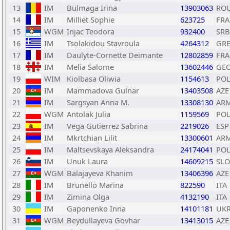
13
IM
Bulmaga Irina
13903063
RO
14
IM
Milliet Sophie
623725
FRA
15
WGM
Injac Teodora
932400
SRB
16
IM
Tsolakidou Stavroula
4264312
GR
17
IM
Daulyte-Cornette Deimante
12802859
FRA
18
IM
Melia Salome
13602446
GE
19
WIM
Kiolbasa Oliwia
1154613
PO
20
IM
Mammadova Gulnar
13403508
AZE
21
IM
Sargsyan Anna M.
13308130
AR
22
WGM
Antolak Julia
1159569
PO
23
IM
Vega Gutierrez Sabrina
2219026
ESP
24
IM
Mkrtchian Lilit
13300601
AR
25
IM
Maltsevskaya Aleksandra
24174041
PO
26
IM
Unuk Laura
14609215
SLO
27
WGM
Balajayeva Khanim
13406396
AZE
28
IM
Brunello Marina
822590
ITA
29
IM
Zimina Olga
4132190
ITA
30
IM
Gaponenko Inna
14101181
UK
31
WGM
Beydullayeva Govhar
13413015
AZE