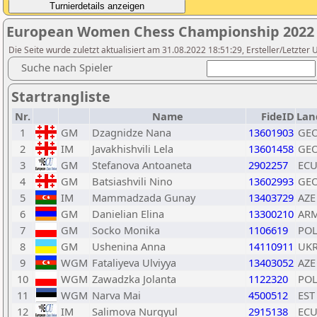
European Women Chess Championship 2022
Die Seite wurde zuletzt aktualisiert am 31.08.2022 18:51:29, Ersteller/Letzter 
Suche nach Spieler
Startrangliste
Nr.
Name
FideID
Lan
1
GM
Dzagnidze Nana
13601903
GE
2
IM
Javakhishvili Lela
13601458
GE
3
GM
Stefanova Antoaneta
2902257
EC
4
GM
Batsiashvili Nino
13602993
GE
5
IM
Mammadzada Gunay
13403729
AZE
6
GM
Danielian Elina
13300210
AR
7
GM
Socko Monika
1106619
PO
8
GM
Ushenina Anna
14110911
UK
9
WGM
Fataliyeva Ulviyya
13403052
AZE
10
WGM
Zawadzka Jolanta
1122320
PO
11
WGM
Narva Mai
4500512
EST
12
IM
Salimova Nurgyul
2915138
EC