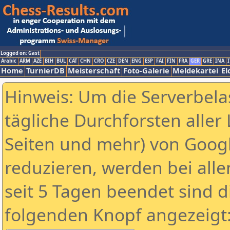
Logged on: Gast
Arabic
ARM
AZE
BIH
BUL
CAT
CHN
CRO
CZE
DEN
ENG
ESP
FAI
FIN
FRA
GER
GRE
INA
I
Home
TurnierDB
Meisterschaft
Foto-Galerie
Meldekartei
El
Hinweis: Um die Serverbela
tägliche Durchforsten aller 
Seiten und mehr) von Goog
reduzieren, werden bei alle
seit 5 Tagen beendet sind d
folgenden Knopf angezeigt