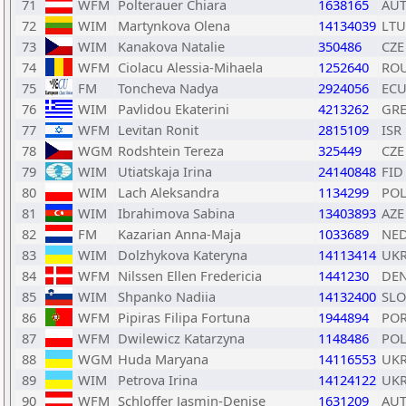
71
WFM
Polterauer Chiara
1638165
AU
72
WIM
Martynkova Olena
14134039
LTU
73
WIM
Kanakova Natalie
350486
CZE
74
WFM
Ciolacu Alessia-Mihaela
1252640
RO
75
FM
Toncheva Nadya
2924056
EC
76
WIM
Pavlidou Ekaterini
4213262
GR
77
WFM
Levitan Ronit
2815109
ISR
78
WGM
Rodshtein Tereza
325449
CZE
79
WIM
Utiatskaja Irina
24140848
FID
80
WIM
Lach Aleksandra
1134299
PO
81
WIM
Ibrahimova Sabina
13403893
AZE
82
FM
Kazarian Anna-Maja
1033689
NE
83
WIM
Dolzhykova Kateryna
14113414
UK
84
WFM
Nilssen Ellen Fredericia
1441230
DE
85
WIM
Shpanko Nadiia
14132400
SLO
86
WFM
Pipiras Filipa Fortuna
1944894
PO
87
WFM
Dwilewicz Katarzyna
1148486
PO
88
WGM
Huda Maryana
14116553
UK
89
WIM
Petrova Irina
14124122
UK
90
WFM
Schloffer Jasmin-Denise
1631209
AU