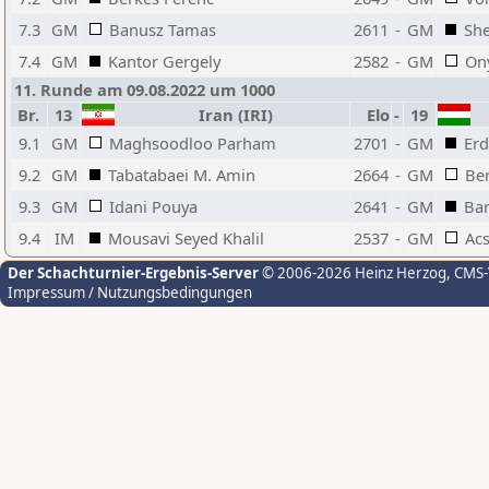
7.3
GM
Banusz Tamas
2611
-
GM
She
7.4
GM
Kantor Gergely
2582
-
GM
On
11. Runde am 09.08.2022 um 1000
Br.
13
Iran (IRI)
Elo
-
19
9.1
GM
Maghsoodloo Parham
2701
-
GM
Erd
9.2
GM
Tabatabaei M. Amin
2664
-
GM
Be
9.3
GM
Idani Pouya
2641
-
GM
Ba
9.4
IM
Mousavi Seyed Khalil
2537
-
GM
Acs
Der Schachturnier-Ergebnis-Server
© 2006-2026 Heinz Herzog
, CMS
Impressum / Nutzungsbedingungen