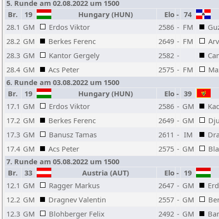
5. Runde am 02.08.2022 um 1500
Br.
19
Hungary (HUN)
Elo
-
74
28.1
GM
Erdos Viktor
2586
-
FM
Gu
28.2
GM
Berkes Ferenc
2649
-
FM
Arv
28.3
GM
Kantor Gergely
2582
-
Ca
28.4
GM
Acs Peter
2575
-
FM
Ma
6. Runde am 03.08.2022 um 1500
Br.
19
Hungary (HUN)
Elo
-
39
17.1
GM
Erdos Viktor
2586
-
GM
Kad
17.2
GM
Berkes Ferenc
2649
-
GM
Dju
17.3
GM
Banusz Tamas
2611
-
IM
Dra
17.4
GM
Acs Peter
2575
-
GM
Bla
7. Runde am 05.08.2022 um 1500
Br.
33
Austria (AUT)
Elo
-
19
12.1
GM
Ragger Markus
2647
-
GM
Erd
12.2
GM
Dragnev Valentin
2557
-
GM
Be
12.3
GM
Blohberger Felix
2492
-
GM
Ba