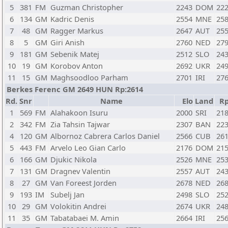
5
381
FM
Guzman Christopher
2243
DOM
22
6
134
GM
Kadric Denis
2554
MNE
25
7
48
GM
Ragger Markus
2647
AUT
25
8
5
GM
Giri Anish
2760
NED
27
9
181
GM
Sebenik Matej
2512
SLO
24
10
19
GM
Korobov Anton
2692
UKR
24
11
15
GM
Maghsoodloo Parham
2701
IRI
27
Berkes Ferenc GM 2649 HUN Rp:2614
Rd.
Snr
Name
Elo
Land
R
1
569
FM
Alahakoon Isuru
2000
SRI
21
2
342
FM
Zia Tahsin Tajwar
2307
BAN
22
4
120
GM
Albornoz Cabrera Carlos Daniel
2566
CUB
26
5
443
FM
Arvelo Leo Gian Carlo
2176
DOM
21
6
166
GM
Djukic Nikola
2526
MNE
25
7
131
GM
Dragnev Valentin
2557
AUT
24
8
27
GM
Van Foreest Jorden
2678
NED
26
9
193
IM
Subelj Jan
2498
SLO
25
10
29
GM
Volokitin Andrei
2674
UKR
24
11
35
GM
Tabatabaei M. Amin
2664
IRI
25