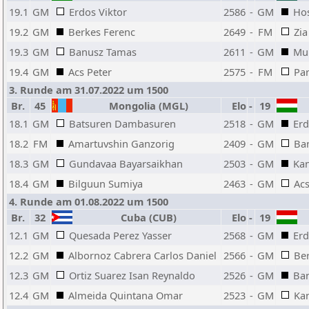
19.1
GM
Erdos Viktor
2586
-
GM
Ho
19.2
GM
Berkes Ferenc
2649
-
FM
Zia
19.3
GM
Banusz Tamas
2611
-
GM
Mu
19.4
GM
Acs Peter
2575
-
FM
Pa
3. Runde am 31.07.2022 um 1500
Br.
45
Mongolia (MGL)
Elo
-
19
18.1
GM
Batsuren Dambasuren
2518
-
GM
Erd
18.2
FM
Amartuvshin Ganzorig
2409
-
GM
Ba
18.3
GM
Gundavaa Bayarsaikhan
2503
-
GM
Kan
18.4
GM
Bilguun Sumiya
2463
-
GM
Acs
4. Runde am 01.08.2022 um 1500
Br.
32
Cuba (CUB)
Elo
-
19
12.1
GM
Quesada Perez Yasser
2568
-
GM
Erd
12.2
GM
Albornoz Cabrera Carlos Daniel
2566
-
GM
Be
12.3
GM
Ortiz Suarez Isan Reynaldo
2526
-
GM
Ba
12.4
GM
Almeida Quintana Omar
2523
-
GM
Ka