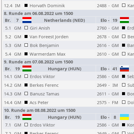
12.4
IM
Horvath Dominik
2488
-
GM
Ka
8. Runde am 06.08.2022 um 1500
Br.
7
Netherlands (NED)
Elo
-
19
5.1
GM
Giri Anish
2760
-
GM
Erd
5.2
GM
Van Foreest Jorden
2678
-
GM
Be
5.3
GM
Bok Benjamin
2616
-
GM
Ba
5.4
GM
Warmerdam Max
2610
-
GM
Ka
9. Runde am 07.08.2022 um 1500
Br.
19
Hungary (HUN)
Elo
-
41
14.1
GM
Erdos Viktor
2586
-
GM
Seb
14.2
GM
Berkes Ferenc
2649
-
IM
Sub
14.3
GM
Banusz Tamas
2611
-
GM
Bor
14.4
GM
Acs Peter
2575
-
FM
Dob
10. Runde am 08.08.2022 um 1500
Br.
19
Hungary (HUN)
Elo
-
8
7.1
GM
Erdos Viktor
2586
-
GM
Ko
7.2
GM
Berkes Ferenc
2649
-
GM
Vol