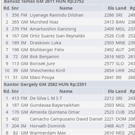
Banusz Tamas GM 2611 HUN Rp:2752
Rd.
Snr
Name
Elo
Land
R
1
356
FM
Liyanage Ranindu Dilshan
2286
SRI
24
2
265
GM
Murshed Niaz
2413
BAN
23
3
270
FM
Amartuvshin Ganzorig
2409
MGL
23
4
167
GM
Ortiz Suarez Isan Reynaldo
2526
CUB
25
6
189
IM
Draskovic Luka
2503
MNE
23
7
198
GM
Blohberger Felix
2492
AUT
24
8
72
GM
Bok Benjamin
2616
NED
26
9
113
GM
Borisek Jure
2577
SLO
24
10
39
GM
Shevchenko Kirill
2654
UKR
26
11
51
GM
Idani Pouya
2641
IRI
26
Kantor Gergely GM 2582 HUN Rp:2351
Rd.
Snr
Name
Elo
Land
R
1
413
FM
De Silva L M S T
2212
SRI
24
3
187
GM
Gundavaa Bayarsaikhan
2503
MGL
25
4
170
GM
Almeida Quintana Omar
2523
CUB
25
5
402
Camacho Campusano David Daniel
2221
DOM
20
7
204
IM
Horvath Dominik
2488
AUT
25
8
82
GM
Warmerdam Max
2610
NED
26