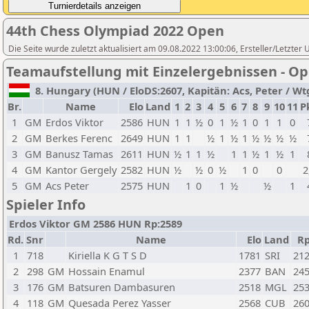
44th Chess Olympiad 2022 Open
Die Seite wurde zuletzt aktualisiert am 09.08.2022 13:00:06, Ersteller/Letzter
Teamaufstellung mit Einzelergebnissen - O
8. Hungary (HUN / EloDS:2607, Kapitän: Acs, Peter / Wtg1
Br.
Name
Elo
Land
1
2
3
4
5
6
7
8
9
10
11
P
1
GM
Erdos Viktor
2586
HUN
1
1
½
0
1
½
1
0
1
1
0
2
GM
Berkes Ferenc
2649
HUN
1
1
½
1
½
1
½
½
½
½
3
GM
Banusz Tamas
2611
HUN
½
1
1
½
1
1
½
1
½
1
4
GM
Kantor Gergely
2582
HUN
½
½
0
½
1
0
0
2
5
GM
Acs Peter
2575
HUN
1
0
1
½
½
1
Spieler Info
Erdos Viktor GM 2586 HUN Rp:2589
Rd.
Snr
Name
Elo
Land
R
1
718
Kiriella K G T S D
1781
SRI
21
2
298
GM
Hossain Enamul
2377
BAN
24
3
176
GM
Batsuren Dambasuren
2518
MGL
25
4
118
GM
Quesada Perez Yasser
2568
CUB
26