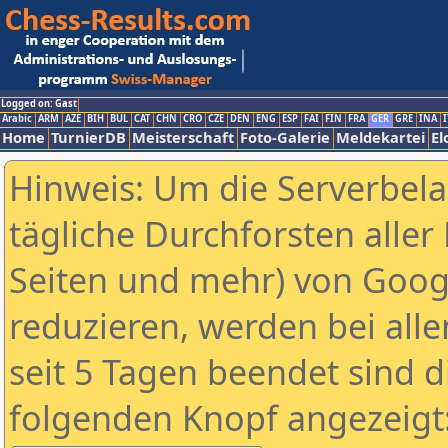
Logged on: Gast
Arabic
ARM
AZE
BIH
BUL
CAT
CHN
CRO
CZE
DEN
ENG
ESP
FAI
FIN
FRA
GER
GRE
INA
I
Home
TurnierDB
Meisterschaft
Foto-Galerie
Meldekartei
El
Hinweis: Um die Serverbel
tägliche Durchforsten aller 
Seiten und mehr) von Goog
reduzieren, werden bei alle
seit 5 Tagen beendet sind d
folgenden Knopf angezeigt