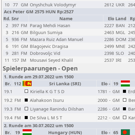
10
77
GM
Onyshchuk Volodymyr
2612
UKR
26
Acs Peter GM 2575 HUN Rp:2527
Rd.
Snr
Name
Elo
Land
R
2
397
FM
Parag Mehdi Hasan
2227
BAN
21
3
216
GM
Bilguun Sumiya
2463
MGL
24
5
936
FM
Mazara Ruiz Adan Manuel
2286
DOM
23
6
191
GM
Blagojevic Dragisa
2499
MNE
24
9
281
FM
Dobrovoljc Vid
2398
SLO
24
11
157
IM
Mousavi Seyed Khalil
2537
IRI
25
Spielerpaarungen - Open
1. Runde am 29.07.2022 um 1500
Br.
112
Sri Lanka (SRI)
Elo
-
19
19.1
Kiriella K G T S D
1781
-
GM
Erd
19.2
FM
Alahakoon Isuru
2000
-
GM
Be
19.3
FM
Liyanage Ranindu Dilshan
2286
-
GM
Ba
19.4
FM
De Silva L M S T
2212
-
GM
Ka
2. Runde am 30.07.2022 um 1500
Br.
19
Hungary (HUN)
Elo
-
65