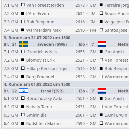
7.1
GM
Van Foreest Jorden
2678
-
GM
Ferreira Jor
7.2
GM
L'Ami Erwin
2634
-
IM
Sousa Andre
7.3
GM
Bok Benjamin
2616
-
IM
Veiga Jose F
7.4
GM
Warmerdam Max
2610
-
FM
Santos Jose
3. Runde am 31.07.2022 um 1500
Br.
31
Sweden (SWE)
Elo
-
7
Nethe
7.1
GM
Grandelius Nils
2655
-
GM
Giri Anish
7.2
GM
Blomqvist Erik
2521
-
GM
Van Foreest
7.3
GM
Hillarp Persson Tiger
2516
-
GM
Bok Benjam
7.4
GM
Berg Emanuel
2533
-
GM
Warmerdam
4. Runde am 01.08.2022 um 1500
Br.
22
Israel (ISR)
Elo
-
7
Nethe
6.1
GM
Boruchovsky Avital
2551
-
GM
Giri Anish
6.2
GM
Nabaty Tamir
2631
-
GM
Van Foreest
6.3
GM
Smirin Ilia
2601
-
GM
L'Ami Erwin
6.4
GM
Rodshtein Maxim
2596
-
GM
Warmerdam