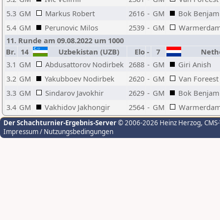
5.3
GM
Markus Robert
2616
-
GM
Bok Benjam
5.4
GM
Perunovic Milos
2539
-
GM
Warmerdam
11. Runde am 09.08.2022 um 1000
Br.
14
Uzbekistan (UZB)
Elo
-
7
Nethe
3.1
GM
Abdusattorov Nodirbek
2688
-
GM
Giri Anish
3.2
GM
Yakubboev Nodirbek
2620
-
GM
Van Foreest
3.3
GM
Sindarov Javokhir
2629
-
GM
Bok Benjam
3.4
GM
Vakhidov Jakhongir
2564
-
GM
Warmerdam
Der Schachturnier-Ergebnis-Server
© 2006-2026 Heinz Herzog
, CMS
Impressum / Nutzungsbedingungen