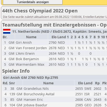
44th Chess Olympiad 2022 Open
Die Seite wurde zuletzt aktualisiert am 09.08.2022 13:00:06, Ersteller/Letzter
Teamaufstellung mit Einzelergebnissen - O
11. Netherlands (NED / EloDS:2672, Kapitän: Smeets, Jan
Br.
Name
Elo
Land
1
2
3
4
5
6
7
8
9
10
1
GM
Giri Anish
2760
NED
1
½
1
1
½
1
½
½
2
GM
Van Foreest Jorden
2678
NED
1
½
1
½
1
1
½
½
½
½
3
GM
L'Ami Erwin
2634
NED
1
½
0
0
4
GM
Bok Benjamin
2616
NED
1
½
1
1
½
1
½
½
0
5
GM
Warmerdam Max
2610
NED
1
1
1
½
1
0
1
½
1
Spieler Info
Giri Anish GM 2760 NED Rp:2795
Rd.
Snr
Name
Elo
Land
Rp
Pk
3
38
GM
Grandelius Nils
2655
SWE
2602
5
4
139
GM
Boruchovsky Avital
2551
ISR
2521
4
5
85
GM
Hansen Eric
2606
CAN
2643
6
6
104
GM
Jobava Baadur
2585
GEO
2626
5