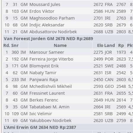
7
31
GM
Moussard Jules
2672
FRA
2767
8
8
103
GM
Erdos Viktor
2586
HUN
2589
7
9
15
GM
Maghsoodloo Parham
2701
IRI
2763
8
10
68
GM
Indjic Aleksandar
2620
SRB
2679
6
11
21
GM
Abdusattorov Nodirbek
2688
UZB
2803
8,
Van Foreest Jorden GM 2678 NED Rp:2689
Rd.
Snr
Name
Elo
Land
Rp
Pk
1
360
IM
Mansour Sameer
2275
JOR
1973
4
2
192
GM
Ferreira Jorge Viterbo
2499
POR
2623
7,
3
171
GM
Blomqvist Erik
2521
SWE
2488
5
4
62
GM
Nabaty Tamir
2631
ISR
2542
5
5
233
IM
Panjwani Raja
2450
CAN
2603
6,
6
98
GM
Mchedlishvili Mikheil
2593
GEO
2548
5,
7
60
GM
Fressinet Laurent
2631
FRA
2655
5,
8
43
GM
Berkes Ferenc
2649
HUN
2614
7
9
35
GM
Tabatabaei M. Amin
2664
IRI
2569
4,
10
109
GM
Ivic Velimir
2581
SRB
2499
4,
11
69
GM
Yakubboev Nodirbek
2620
UZB
2759
8
L'Ami Erwin GM 2634 NED Rp:2387