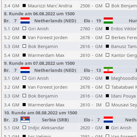
3.4
GM
Maurizzi Marc`Andria
2506
-
GM
Bok Benjam
8. Runde am 06.08.2022 um 1500
Br.
7
Netherlands (NED)
Elo
-
19
Hun
5.1
GM
Giri Anish
2760
-
GM
Erdos Viktor
5.2
GM
Van Foreest Jorden
2678
-
GM
Berkes Fere
5.3
GM
Bok Benjamin
2616
-
GM
Banusz Tam
5.4
GM
Warmerdam Max
2610
-
GM
Kantor Gerg
9. Runde am 07.08.2022 um 1500
Br.
7
Netherlands (NED)
Elo
-
13
I
3.1
GM
Giri Anish
2760
-
GM
Maghsoodlo
3.2
GM
Van Foreest Jorden
2678
-
GM
Tabatabaei 
3.3
GM
Bok Benjamin
2616
-
GM
Idani Pouya
3.4
GM
Warmerdam Max
2610
-
IM
Mousavi Sey
10. Runde am 08.08.2022 um 1500
Br.
23
Serbia (SRB)
Elo
-
7
Nethe
5.1
GM
Indjic Aleksandar
2620
-
GM
Giri Anish
5.2
GM
Ivic Velimir
2581
-
GM
Van Foreest