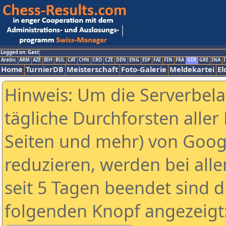
Logged on: Gast
Arabic
ARM
AZE
BIH
BUL
CAT
CHN
CRO
CZE
DEN
ENG
ESP
FAI
FIN
FRA
GER
GRE
INA
I
Home
TurnierDB
Meisterschaft
Foto-Galerie
Meldekartei
El
Hinweis: Um die Serverbel
tägliche Durchforsten aller 
Seiten und mehr) von Goog
reduzieren, werden bei alle
seit 5 Tagen beendet sind d
folgenden Knopf angezeigt