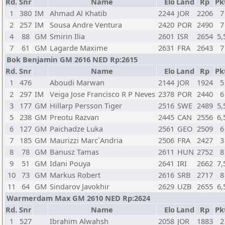
Rd.
Snr
Name
Elo
Land
Rp
Pk
1
380
IM
Ahmad Al Khatib
2244
JOR
2206
7
2
257
IM
Sousa Andre Ventura
2420
POR
2490
7
4
88
GM
Smirin Ilia
2601
ISR
2654
5,
7
61
GM
Lagarde Maxime
2631
FRA
2643
7
Bok Benjamin GM 2616 NED Rp:2615
Rd.
Snr
Name
Elo
Land
Rp
Pk
1
476
Aboudi Marwan
2144
JOR
1924
5
2
297
IM
Veiga Jose Francisco R P Neves
2378
POR
2440
6
3
177
GM
Hillarp Persson Tiger
2516
SWE
2489
5,
5
238
GM
Preotu Razvan
2445
CAN
2556
6,
6
127
GM
Paichadze Luka
2561
GEO
2509
6
7
185
GM
Maurizzi Marc`Andria
2506
FRA
2427
3
8
78
GM
Banusz Tamas
2611
HUN
2752
8
9
51
GM
Idani Pouya
2641
IRI
2662
7,
10
73
GM
Markus Robert
2616
SRB
2717
8
11
64
GM
Sindarov Javokhir
2629
UZB
2655
6,
Warmerdam Max GM 2610 NED Rp:2624
Rd.
Snr
Name
Elo
Land
Rp
Pk
1
527
Ibrahim Alwahsh
2058
JOR
1883
2