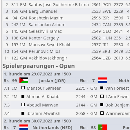
2
311
FM
Santos Jose Guilherme B Lima
2361
POR
2372
6,
3
159
GM
Berg Emanuel
2533
SWE
2229
4
4
94
GM
Rodshtein Maxim
2596
ISR
2596
7
5
242
IM
Samsonkin Artiom
2434
CAN
2389
3,
6
145
GM
Gelashvili Tamaz
2549
GEO
2471
4
8
108
GM
Kantor Gergely
2582
HUN
2351
2,
9
157
IM
Mousavi Seyed Khalil
2537
IRI
2530
4
10
154
GM
Perunovic Milos
2539
SRB
2479
3,
11
122
GM
Vakhidov Jakhongir
2564
UZB
2813
6,
Spielerpaarungen - Open
1. Runde am 29.07.2022 um 1500
Br.
99
Jordan (JOR)
Elo
-
7
Nethe
7.1
IM
Mansour Sameer
2275
-
GM
Van Foreest
7.2
IM
Ahmad Al Khatib
2244
-
GM
L'Ami Erwin
7.3
Aboudi Marwan
2144
-
GM
Bok Benjam
7.4
Ibrahim Alwahsh
2058
-
GM
Warmerdam
2. Runde am 30.07.2022 um 1500
Br.
7
Netherlands (NED)
Elo
-
53
Por