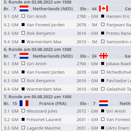
5. Runde am 02.08.2022 um 1500
Br.
7
Netherlands (NED)
Elo
-
44
Can
9.1
GM
Giri Anish
2760
-
GM
Hansen Eric
9.2
GM
Van Foreest Jorden
2678
-
IM
Panjwani Ra
9.3
GM
Bok Benjamin
2616
-
GM
Preotu Razv
9.4
GM
Warmerdam Max
2610
-
IM
Samsonkin 
6. Runde am 03.08.2022 um 1500
Br.
7
Netherlands (NED)
Elo
-
24
Geo
6.1
GM
Giri Anish
2760
-
GM
Jobava Baad
6.2
GM
Van Foreest Jorden
2678
-
GM
Mchedlishvil
6.3
GM
Bok Benjamin
2616
-
GM
Paichadze L
6.4
GM
Warmerdam Max
2610
-
GM
Gelashvili 
7. Runde am 05.08.2022 um 1500
Br.
15
France (FRA)
Elo
-
7
Nethe
3.1
GM
Moussard Jules
2672
-
GM
Giri Anish
3.2
GM
Fressinet Laurent
2631
-
GM
Van Foreest
3.3
GM
Lagarde Maxime
2631
-
GM
L'Ami Erwin