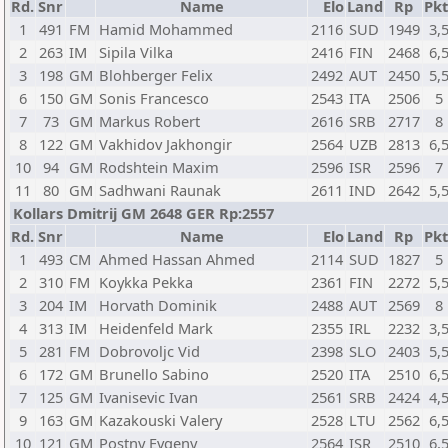
Rd.
Snr
Name
Elo
Land
Rp
Pkt
1
491
FM
Hamid Mohammed
2116
SUD
1949
3,
2
263
IM
Sipila Vilka
2416
FIN
2468
6,
3
198
GM
Blohberger Felix
2492
AUT
2450
5,
6
150
GM
Sonis Francesco
2543
ITA
2506
5
7
73
GM
Markus Robert
2616
SRB
2717
8
8
122
GM
Vakhidov Jakhongir
2564
UZB
2813
6,
10
94
GM
Rodshtein Maxim
2596
ISR
2596
7
11
80
GM
Sadhwani Raunak
2611
IND
2642
5,
Kollars Dmitrij GM 2648 GER Rp:2557
Rd.
Snr
Name
Elo
Land
Rp
Pkt
1
493
CM
Ahmed Hassan Ahmed
2114
SUD
1827
5
2
310
FM
Koykka Pekka
2361
FIN
2272
5,
3
204
IM
Horvath Dominik
2488
AUT
2569
8
4
313
IM
Heidenfeld Mark
2355
IRL
2232
3,
5
281
FM
Dobrovoljc Vid
2398
SLO
2403
5,
6
172
GM
Brunello Sabino
2520
ITA
2510
6,
7
125
GM
Ivanisevic Ivan
2561
SRB
2424
4,
9
163
GM
Kazakouski Valery
2528
LTU
2562
6,
10
121
GM
Postny Evgeny
2564
ISR
2510
6,