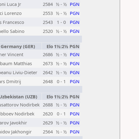
ni Luca Jr
2584
½ - ½
PGN
ci Lorenzo
2553
½ - ½
PGN
s Francesco
2543
1 - 0
PGN
ello Sabino
2520
½ - ½
PGN
Germany (GER)
Elo
1½:2½
PGN
er Vincent
2686
½ - ½
PGN
ebaum Matthias
2673
½ - ½
PGN
peanu Liviu-Dieter
2642
½ - ½
PGN
ars Dmitrij
2648
0 - 1
PGN
zbekistan (UZB)
Elo
1½:2½
PGN
sattorov Nodirbek
2688
½ - ½
PGN
ubboev Nodirbek
2620
0 - 1
PGN
arov Javokhir
2629
½ - ½
PGN
idov Jakhongir
2564
½ - ½
PGN