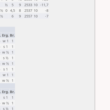
½
5
9
2533
10
-11,7
½
0
4,5
8
2537
10
-8
½
6
9
2557
10
-7
.
Erg.
Br.
5
w 1
1
5
s 1
1
5
w ½
1
s ½
1
5
w ½
1
5
s 1
1
w 1
1
w ½
1
.
Erg.
Br.
s 1
1
5
w ½
1
5
s ½
1