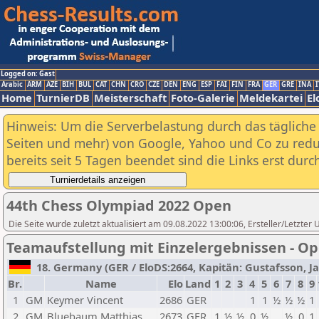
Logged on: Gast
Arabic
ARM
AZE
BIH
BUL
CAT
CHN
CRO
CZE
DEN
ENG
ESP
FAI
FIN
FRA
GER
GRE
INA
I
Home
TurnierDB
Meisterschaft
Foto-Galerie
Meldekartei
El
Hinweis: Um die Serverbelastung durch das tägliche D
Seiten und mehr) von Google, Yahoo und Co zu reduz
bereits seit 5 Tagen beendet sind die Links erst dur
44th Chess Olympiad 2022 Open
Die Seite wurde zuletzt aktualisiert am 09.08.2022 13:00:06, Ersteller/Letzter
Teamaufstellung mit Einzelergebnissen - O
18. Germany (GER / EloDS:2664, Kapitän: Gustafsson, Jan
Br.
Name
Elo
Land
1
2
3
4
5
6
7
8
9
1
GM
Keymer Vincent
2686
GER
1
1
½
½
½
1
2
GM
Bluebaum Matthias
2673
GER
1
½
½
0
½
½
0
1