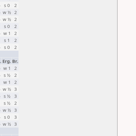
5
s 0
2
5
w ½
2
5
w ½
2
s 0
2
5
w 1
2
s 1
2
5
s 0
2
.
Erg.
Br.
5
w 1
2
5
s ½
2
w 1
2
5
w ½
3
5
s ½
3
s ½
2
5
w ½
3
5
s 0
3
5
w ½
3