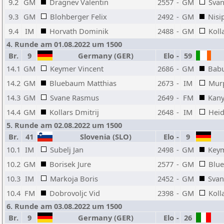
9.2
GM
Dragnev Valentin
2557
-
GM
Sva
9.3
GM
Blohberger Felix
2492
-
GM
Nisi
9.4
IM
Horvath Dominik
2488
-
GM
Koll
4. Runde am 01.08.2022 um 1500
Br.
9
Germany (GER)
Elo
-
59
14.1
GM
Keymer Vincent
2686
-
GM
Babu
14.2
GM
Bluebaum Matthias
2673
-
IM
Mur
14.3
GM
Svane Rasmus
2649
-
FM
Kany
14.4
GM
Kollars Dmitrij
2648
-
IM
Heid
5. Runde am 02.08.2022 um 1500
Br.
41
Slovenia (SLO)
Elo
-
9
10.1
IM
Subelj Jan
2498
-
GM
Keym
10.2
GM
Borisek Jure
2577
-
GM
Blu
10.3
IM
Markoja Boris
2452
-
GM
Sva
10.4
FM
Dobrovoljc Vid
2398
-
GM
Koll
6. Runde am 03.08.2022 um 1500
Br.
9
Germany (GER)
Elo
-
26