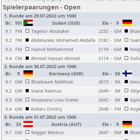
Spielerpaarungen - Open
1. Runde am 29.07.2022 um 1500
Br.
101
Sudan (SUD)
Elo
-
9
9.1
FM
Tagelsir Abubaker
2232
-
GM
Blue
9.2
FM
Abdelazeez Mohamed Abdalla
2182
-
GM
Sva
9.3
FM
Hamid Mohammed
2116
-
GM
Nisi
9.4
CM
Ahmed Hassan Ahmed
2114
-
GM
Koll
2. Runde am 30.07.2022 um 1500
Br.
9
Germany (GER)
Elo
-
55
9.1
GM
Bluebaum Matthias
2673
-
IM
Kein
9.2
GM
Svane Rasmus
2649
-
IM
Skly
9.3
GM
Nisipeanu Liviu-Dieter
2642
-
IM
Sipil
9.4
GM
Kollars Dmitrij
2648
-
FM
Koy
3. Runde am 31.07.2022 um 1500
Br.
33
Austria (AUT)
Elo
-
9
9.1
GM
Ragger Markus
2647
-
GM
Blue