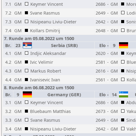
7.1
GM
Keymer Vincent
2686
-
GM
Moro
7.2
GM
Svane Rasmus
2649
-
GM
Lodi
7.3
GM
Nisipeanu Liviu-Dieter
2642
-
GM
Soni
7.4
GM
Kollars Dmitrij
2648
-
GM
Brun
7. Runde am 05.08.2022 um 1500
Br.
23
Serbia (SRB)
Elo
-
9
4.1
GM
Indjic Aleksandar
2620
-
GM
Keym
4.2
GM
Ivic Velimir
2581
-
GM
Blu
4.3
GM
Markus Robert
2616
-
GM
Nisi
4.4
GM
Ivanisevic Ivan
2561
-
GM
Koll
8. Runde am 06.08.2022 um 1500
Br.
9
Germany (GER)
Elo
-
14
U
3.1
GM
Keymer Vincent
2686
-
GM
Abdu
3.2
GM
Bluebaum Matthias
2673
-
GM
Yak
3.3
GM
Svane Rasmus
2649
-
GM
Sind
3.4
GM
Nisipeanu Liviu-Dieter
2642
-
GM
Vakh