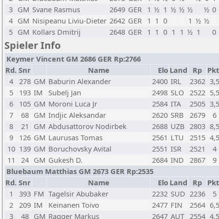
3
GM
Svane Rasmus
2649
GER
1
½
1
½
½
½
½
0
4
GM
Nisipeanu Liviu-Dieter
2642
GER
1
1
0
1
½
½
5
GM
Kollars Dmitrij
2648
GER
1
1
0
1
1
½
1
0
Spieler Info
Keymer Vincent GM 2686 GER Rp:2766
Rd.
Snr
Name
Elo
Land
Rp
Pkt
4
278
GM
Baburin Alexander
2400
IRL
2362
3,
5
193
IM
Subelj Jan
2498
SLO
2522
5,
6
105
GM
Moroni Luca Jr
2584
ITA
2505
3,
7
68
GM
Indjic Aleksandar
2620
SRB
2679
6
8
21
GM
Abdusattorov Nodirbek
2688
UZB
2803
8,
9
126
GM
Laurusas Tomas
2561
LTU
2515
4,
10
139
GM
Boruchovsky Avital
2551
ISR
2521
4
11
24
GM
Gukesh D.
2684
IND
2867
9
Bluebaum Matthias GM 2673 GER Rp:2535
Rd.
Snr
Name
Elo
Land
Rp
Pkt
1
393
FM
Tagelsir Abubaker
2232
SUD
2236
5
2
209
IM
Keinanen Toivo
2477
FIN
2564
6,
3
48
GM
Ragger Markus
2647
AUT
2554
4,