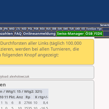
Servert
TA
JPN
MKD
LTU
NED
POL
POR
ROU
RUS
SRB
SVK
SWE
TUR
UKR
VIE
FontSize:11pt
ozahlen
FAQ
Onlineanmeldung
Swiss-Manager
ÖSB
FIDE
urchforsten aller Links (täglich 100.000
ieren, werden bei allen Turnieren, die
ch folgenden Knopf angezeigt:
 Upload: alexholowczak
pen
 / Wtg1: 15 / Wtg2: 321)
10
11
Pkt.
Anz
Rp
K
rtg+/-
1
½
6
8
2766
10
8,4
1
0
5
10
2535
10
-16,5