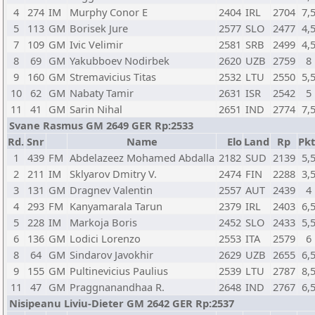
4
274
IM
Murphy Conor E
2404
IRL
2704
7,
5
113
GM
Borisek Jure
2577
SLO
2477
4,
7
109
GM
Ivic Velimir
2581
SRB
2499
4,
8
69
GM
Yakubboev Nodirbek
2620
UZB
2759
8
9
160
GM
Stremavicius Titas
2532
LTU
2550
5,
10
62
GM
Nabaty Tamir
2631
ISR
2542
5
11
41
GM
Sarin Nihal
2651
IND
2774
7,
Svane Rasmus GM 2649 GER Rp:2533
Rd.
Snr
Name
Elo
Land
Rp
Pkt
1
439
FM
Abdelazeez Mohamed Abdalla
2182
SUD
2139
5,
2
211
IM
Sklyarov Dmitry V.
2474
FIN
2288
3,
3
131
GM
Dragnev Valentin
2557
AUT
2439
4
4
293
FM
Kanyamarala Tarun
2379
IRL
2403
6,
5
228
IM
Markoja Boris
2452
SLO
2433
5,
6
136
GM
Lodici Lorenzo
2553
ITA
2579
6
8
64
GM
Sindarov Javokhir
2629
UZB
2655
6,
9
155
GM
Pultinevicius Paulius
2539
LTU
2787
8,
11
47
GM
Praggnanandhaa R.
2648
IND
2767
6,
Nisipeanu Liviu-Dieter GM 2642 GER Rp:2537