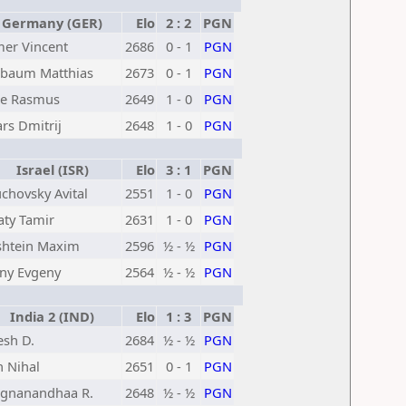
Germany (GER)
Elo
2 : 2
PGN
er Vincent
2686
0 - 1
PGN
ebaum Matthias
2673
0 - 1
PGN
ne Rasmus
2649
1 - 0
PGN
ars Dmitrij
2648
1 - 0
PGN
Israel (ISR)
Elo
3 : 1
PGN
chovsky Avital
2551
1 - 0
PGN
ty Tamir
2631
1 - 0
PGN
htein Maxim
2596
½ - ½
PGN
ny Evgeny
2564
½ - ½
PGN
India 2 (IND)
Elo
1 : 3
PGN
sh D.
2684
½ - ½
PGN
n Nihal
2651
0 - 1
PGN
gnanandhaa R.
2648
½ - ½
PGN