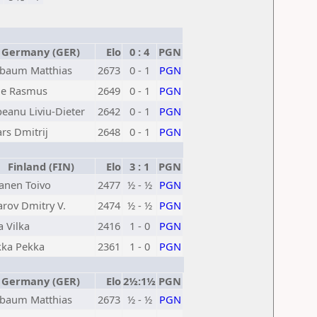
Germany (GER)
Elo
0 : 4
PGN
baum Matthias
2673
0 - 1
PGN
ne Rasmus
2649
0 - 1
PGN
peanu Liviu-Dieter
2642
0 - 1
PGN
ars Dmitrij
2648
0 - 1
PGN
Finland (FIN)
Elo
3 : 1
PGN
anen Toivo
2477
½ - ½
PGN
arov Dmitry V.
2474
½ - ½
PGN
a Vilka
2416
1 - 0
PGN
kka Pekka
2361
1 - 0
PGN
Germany (GER)
Elo
2½:1½
PGN
baum Matthias
2673
½ - ½
PGN