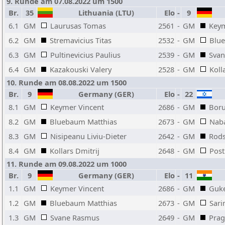
9. Runde am 07.08.2022 um 1500
Br.
35
Lithuania (LTU)
Elo
-
9
6.1
GM
Laurusas Tomas
2561
-
GM
Keym
6.2
GM
Stremavicius Titas
2532
-
GM
Blu
6.3
GM
Pultinevicius Paulius
2539
-
GM
Sva
6.4
GM
Kazakouski Valery
2528
-
GM
Koll
10. Runde am 08.08.2022 um 1500
Br.
9
Germany (GER)
Elo
-
22
8.1
GM
Keymer Vincent
2686
-
GM
Boru
8.2
GM
Bluebaum Matthias
2673
-
GM
Naba
8.3
GM
Nisipeanu Liviu-Dieter
2642
-
GM
Rods
8.4
GM
Kollars Dmitrij
2648
-
GM
Post
11. Runde am 09.08.2022 um 1000
Br.
9
Germany (GER)
Elo
-
11
1.1
GM
Keymer Vincent
2686
-
GM
Guke
1.2
GM
Bluebaum Matthias
2673
-
GM
Sari
1.3
GM
Svane Rasmus
2649
-
GM
Prag