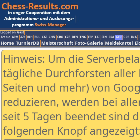
Logged on: Gast
Arabic
ARM
AZE
BIH
BUL
CAT
CHN
CRO
CZE
DEN
ENG
ESP
FAI
FIN
FRA
GER
GRE
INA
I
Home
TurnierDB
Meisterschaft
Foto-Galerie
Meldekartei
El
Hinweis: Um die Serverbel
tägliche Durchforsten aller 
Seiten und mehr) von Goog
reduzieren, werden bei alle
seit 5 Tagen beendet sind d
folgenden Knopf angezeigt