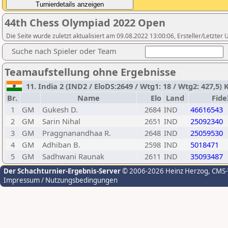
44th Chess Olympiad 2022 Open
Die Seite wurde zuletzt aktualisiert am 09.08.2022 13:00:06, Ersteller/Letzter
Suche nach Spieler oder Team
Teamaufstellung ohne Ergebnisse
11. India 2 (IND2 / EloDS:2649 / Wtg1: 18 / Wtg2: 427,5)
Br.
Name
Elo
Land
Fide
1
GM
Gukesh D.
2684
IND
46616543
2
GM
Sarin Nihal
2651
IND
25092340
3
GM
Praggnanandhaa R.
2648
IND
25059530
4
GM
Adhiban B.
2598
IND
5018471
5
GM
Sadhwani Raunak
2611
IND
35093487
Der Schachturnier-Ergebnis-Server
© 2006-2026 Heinz Herzog
, CMS
Impressum / Nutzungsbedingungen