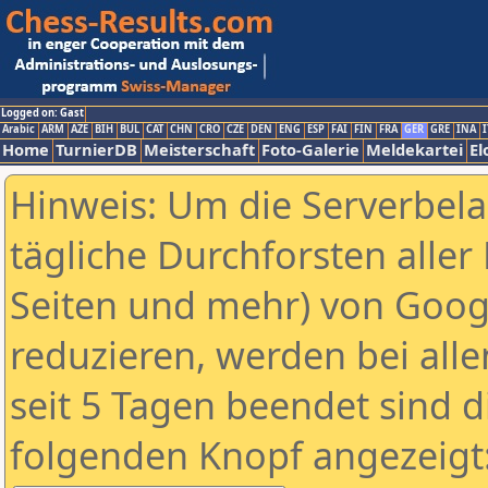
Logged on: Gast
Arabic
ARM
AZE
BIH
BUL
CAT
CHN
CRO
CZE
DEN
ENG
ESP
FAI
FIN
FRA
GER
GRE
INA
I
Home
TurnierDB
Meisterschaft
Foto-Galerie
Meldekartei
El
Hinweis: Um die Serverbel
tägliche Durchforsten aller 
Seiten und mehr) von Goog
reduzieren, werden bei alle
seit 5 Tagen beendet sind d
folgenden Knopf angezeigt