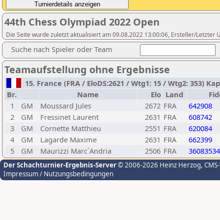
44th Chess Olympiad 2022 Open
Die Seite wurde zuletzt aktualisiert am 09.08.2022 13:00:06, Ersteller/Letzter
Suche nach Spieler oder Team
Teamaufstellung ohne Ergebnisse
15. France (FRA / EloDS:2621 / Wtg1: 15 / Wtg2: 353) Ka
Br.
Name
Elo
Land
Fi
1
GM
Moussard Jules
2672
FRA
642908
2
GM
Fressinet Laurent
2631
FRA
608742
3
GM
Cornette Matthieu
2551
FRA
620084
4
GM
Lagarde Maxime
2631
FRA
662399
5
GM
Maurizzi Marc`Andria
2506
FRA
36083534
Der Schachturnier-Ergebnis-Server
© 2006-2026 Heinz Herzog
, CMS
Impressum / Nutzungsbedingungen