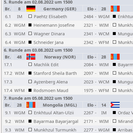
5. Runde am 02.08.2022 um 1500
Br.
8
Germany (GER)
Elo
-
28
6.1
IM
Paehtz Elisabeth
2484
-
WGM
Enkhtuu
6.2
WGM
Heinemann Josefine
2321
-
WIM
Munkh
6.3
WGM
Wagner Dinara
2341
-
WCM
Mungun
6.4
WGM
Schneider Jana
2342
-
WFM
Munkhz
6. Runde am 03.08.2022 um 1500
Br.
48
Norway (NOR)
Elo
-
28
17.1
Machlik Edit
2084
-
WIM
Bayarm
17.2
WIM
Stanford Sheila Barth
2097
-
WIM
Munkh
17.3
Ayzenberg Alena
2023
-
WCM
Mungun
17.4
WFM
Rodsmoen Maud
1975
-
WFM
Munkhz
7. Runde am 05.08.2022 um 1500
Br.
28
Mongolia (MGL)
Elo
-
14
9.1
WGM
Enkhtuul Altan-Ulzii
2267
-
IM
Ordaz V
9.2
WIM
Bayarmaa Bayarjargal
2171
-
WIM
Miranda
9.3
WIM
Munkhzul Turmunkh
2277
-
WGM
Arribas