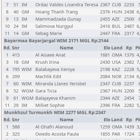
7
51
IM
Ordaz Valdes Lisandra Teresa
2367
CUB
2233
8
40
GM
Hoang Thanh Trang
2376
HUN
2438
6
9
13
IM
Mammadzada Gunay
2455
AZE
2500
10
24
IM
Salimova Nurgyul
2416
BUL
2487
6
11
14
GM
Sebag Marie
2447
FRA
2317
4
Bayarmaa Bayarjargal WIM 2171 MGL Rp:2144
Rd.
Snr
Name
Elo
Land
Rp
Pk
1
415
Al Aisaee Anat
1681
OMA
1370
4
3
18
GM
Krush Irina
2430
USA
2382
7
4
795
WIM
Balabayeva Xeniya
2198
KAZ
2228
5
6
209
Machlik Edit
2084
NOR
2134
6
7
60
WIM
Miranda Llanes Yerisbel
2347
CUB
2237
8
52
WGM
Gara Ticia
2367
HUN
2200
9
61
WGM
Balajayeva Khanim
2344
AZE
2454
11
29
IM
Milliet Sophie
2396
FRA
2282
5
Munkhzul Turmunkh WIM 2277 MGL Rp:2347
Rd.
Snr
Name
Elo
Land
Rp
Pk
1
588
Al Ghafri Alanoud
1259
OMA
1439
3
2
325
Oviedo Acosta Paula
1855
PAR
1724