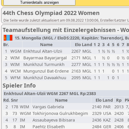
44th Chess Olympiad 2022 Women
Die Seite wurde zuletzt aktualisiert am 09.08.2022 13:00:06, Ersteller/Letzter
Teamaufstellung mit Einzelergebnissen - 
15. Mongolia (MGL / EloDS:2220, Kapitän: Tserendorj, Ba
Br.
Name
Elo
Land
1
2
3
4
5
6
7
8
1
WGM
Enkhtuul Altan-Ulzii
2267
MGL
1
½
½
½
1
2
WIM
Bayarmaa Bayarjargal
2171
MGL
1
½
0
0
½
3
WIM
Munkhzul Turmunkh
2277
MGL
1
1
1
½
½
½
1
4
WCM
Mungunzul Bat-Erdene
2163
MGL
1
1
1
0
1
1
5
WFM
Munkhzul Davaakhuu
2095
MGL
1
1
1
0
1
Spieler Info
Enkhtuul Altan-Ulzii WGM 2267 MGL Rp:2383
Rd.
Snr
Name
Elo
Land
Rp
Pk
2
178
WIM
Vargas Gabriela
2140
PAR
2013
7
3
73
WGM
Tokhirjonova Gulrukhbegim
2329
USA
2420
4
17
IM
Assaubayeva Bibisara
2436
KAZ
2428
5
8
IM
Paehtz Elisabeth
2484
GER
2406