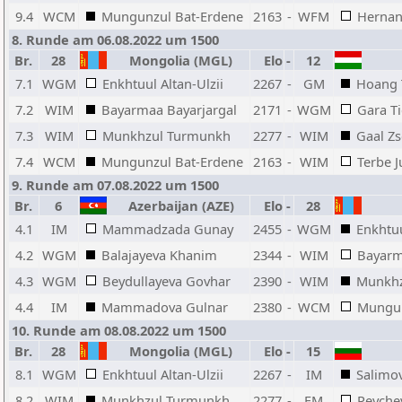
9.4
WCM
Mungunzul Bat-Erdene
2163
-
WFM
Hernan
8. Runde am 06.08.2022 um 1500
Br.
28
Mongolia (MGL)
Elo
-
12
7.1
WGM
Enkhtuul Altan-Ulzii
2267
-
GM
Hoang 
7.2
WIM
Bayarmaa Bayarjargal
2171
-
WGM
Gara Ti
7.3
WIM
Munkhzul Turmunkh
2277
-
WIM
Gaal Z
7.4
WCM
Mungunzul Bat-Erdene
2163
-
WIM
Terbe J
9. Runde am 07.08.2022 um 1500
Br.
6
Azerbaijan (AZE)
Elo
-
28
4.1
IM
Mammadzada Gunay
2455
-
WGM
Enkhtuu
4.2
WGM
Balajayeva Khanim
2344
-
WIM
Bayarm
4.3
WGM
Beydullayeva Govhar
2390
-
WIM
Munkhz
4.4
IM
Mammadova Gulnar
2380
-
WCM
Mungun
10. Runde am 08.08.2022 um 1500
Br.
28
Mongolia (MGL)
Elo
-
15
8.1
WGM
Enkhtuul Altan-Ulzii
2267
-
IM
Salimo
8.2
WIM
Munkhzul Turmunkh
2277
-
FM
Peyche