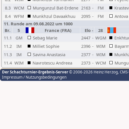
8.3
WCM
Mungunzul Bat-Erdene
2163
-
FM
Krastev
8.4
WFM
Munkhzul Davaakhuu
2095
-
FM
Antova
11. Runde am 09.08.2022 um 1000
Br.
5
France (FRA)
Elo
-
28
11.1
GM
Sebag Marie
2447
-
WGM
Enkhtuu
11.2
IM
Milliet Sophie
2396
-
WIM
Bayarm
11.3
IM
Savina Anastasia
2377
-
WIM
Munkhz
11.4
WIM
Navrotescu Andreea
2373
-
WCM
Mungun
Der Schachturnier-Ergebnis-Server
© 2006-2026 Heinz Herzog
, CMS
Impressum / Nutzungsbedingungen