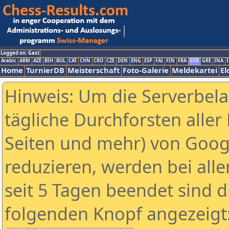
Logged on: Gast
Arabic
ARM
AZE
BIH
BUL
CAT
CHN
CRO
CZE
DEN
ENG
ESP
FAI
FIN
FRA
GER
GRE
INA
I
Home
TurnierDB
Meisterschaft
Foto-Galerie
Meldekartei
El
Hinweis: Um die Serverbel
tägliche Durchforsten aller 
Seiten und mehr) von Goog
reduzieren, werden bei alle
seit 5 Tagen beendet sind d
folgenden Knopf angezeigt