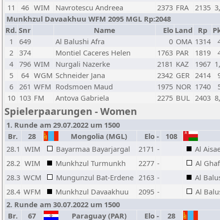
11
46
WIM
Navrotescu Andreea
2373
FRA
2135
3
Munkhzul Davaakhuu WFM 2095 MGL Rp:2048
Rd.
Snr
Name
Elo
Land
Rp
Pk
1
649
Al Balushi Afra
0
OMA
1314
2
374
Montiel Caceres Helen
1763
PAR
1819
4
796
WIM
Nurgali Nazerke
2181
KAZ
1967
1
5
64
WGM
Schneider Jana
2342
GER
2414
6
261
WFM
Rodsmoen Maud
1975
NOR
1740
10
103
FM
Antova Gabriela
2275
BUL
2403
8
Spielerpaarungen - Women
1. Runde am 29.07.2022 um 1500
Br.
28
Mongolia (MGL)
Elo
-
108
28.1
WIM
Bayarmaa Bayarjargal
2171
-
Al Aisa
28.2
WIM
Munkhzul Turmunkh
2277
-
Al Ghaf
28.3
WCM
Mungunzul Bat-Erdene
2163
-
Al Balu
28.4
WFM
Munkhzul Davaakhuu
2095
-
Al Balu
2. Runde am 30.07.2022 um 1500
Br.
67
Paraguay (PAR)
Elo
-
28