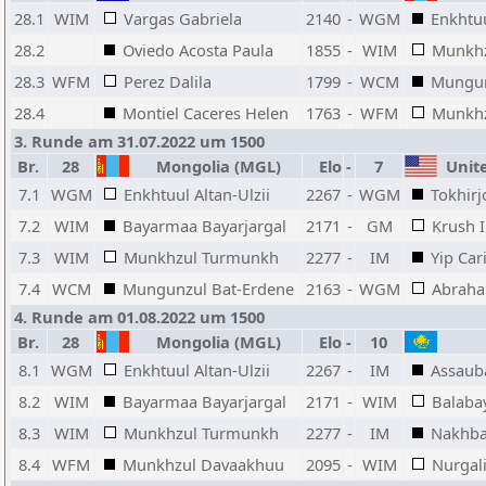
28.1
WIM
Vargas Gabriela
2140
-
WGM
Enkhtuu
28.2
Oviedo Acosta Paula
1855
-
WIM
Munkh
28.3
WFM
Perez Dalila
1799
-
WCM
Mungun
28.4
Montiel Caceres Helen
1763
-
WFM
Munkhz
3. Runde am 31.07.2022 um 1500
Br.
28
Mongolia (MGL)
Elo
-
7
Unite
7.1
WGM
Enkhtuul Altan-Ulzii
2267
-
WGM
Tokhir
7.2
WIM
Bayarmaa Bayarjargal
2171
-
GM
Krush I
7.3
WIM
Munkhzul Turmunkh
2277
-
IM
Yip Car
7.4
WCM
Mungunzul Bat-Erdene
2163
-
WGM
Abraha
4. Runde am 01.08.2022 um 1500
Br.
28
Mongolia (MGL)
Elo
-
10
8.1
WGM
Enkhtuul Altan-Ulzii
2267
-
IM
Assaub
8.2
WIM
Bayarmaa Bayarjargal
2171
-
WIM
Balaba
8.3
WIM
Munkhzul Turmunkh
2277
-
IM
Nakhba
8.4
WFM
Munkhzul Davaakhuu
2095
-
WIM
Nurgal