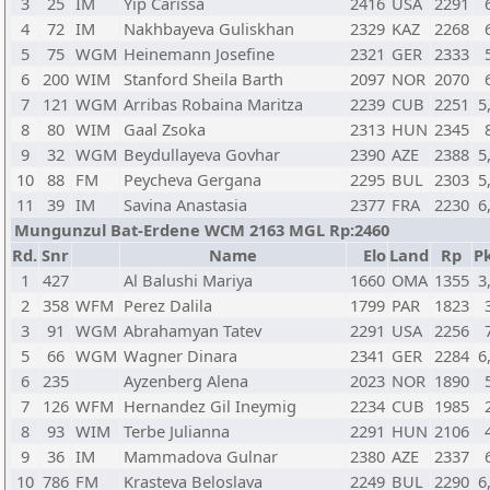
3
25
IM
Yip Carissa
2416
USA
2291
4
72
IM
Nakhbayeva Guliskhan
2329
KAZ
2268
5
75
WGM
Heinemann Josefine
2321
GER
2333
6
200
WIM
Stanford Sheila Barth
2097
NOR
2070
7
121
WGM
Arribas Robaina Maritza
2239
CUB
2251
5
8
80
WIM
Gaal Zsoka
2313
HUN
2345
9
32
WGM
Beydullayeva Govhar
2390
AZE
2388
5
10
88
FM
Peycheva Gergana
2295
BUL
2303
5
11
39
IM
Savina Anastasia
2377
FRA
2230
6
Mungunzul Bat-Erdene WCM 2163 MGL Rp:2460
Rd.
Snr
Name
Elo
Land
Rp
Pk
1
427
Al Balushi Mariya
1660
OMA
1355
3
2
358
WFM
Perez Dalila
1799
PAR
1823
3
91
WGM
Abrahamyan Tatev
2291
USA
2256
5
66
WGM
Wagner Dinara
2341
GER
2284
6
6
235
Ayzenberg Alena
2023
NOR
1890
7
126
WFM
Hernandez Gil Ineymig
2234
CUB
1985
8
93
WIM
Terbe Julianna
2291
HUN
2106
9
36
IM
Mammadova Gulnar
2380
AZE
2337
10
786
FM
Krasteva Beloslava
2249
BUL
2290
6