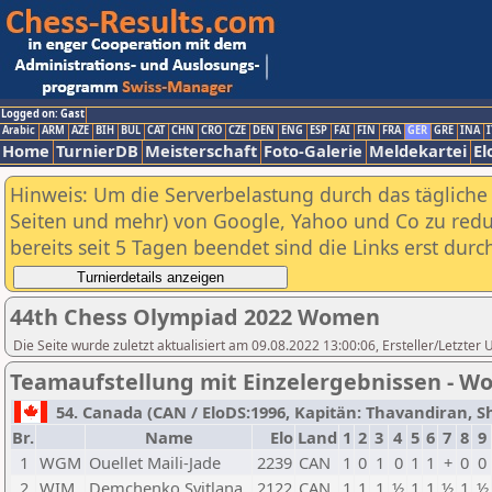
Logged on: Gast
Arabic
ARM
AZE
BIH
BUL
CAT
CHN
CRO
CZE
DEN
ENG
ESP
FAI
FIN
FRA
GER
GRE
INA
I
Home
TurnierDB
Meisterschaft
Foto-Galerie
Meldekartei
El
Hinweis: Um die Serverbelastung durch das tägliche D
Seiten und mehr) von Google, Yahoo und Co zu reduz
bereits seit 5 Tagen beendet sind die Links erst dur
44th Chess Olympiad 2022 Women
Die Seite wurde zuletzt aktualisiert am 09.08.2022 13:00:06, Ersteller/Letzter
Teamaufstellung mit Einzelergebnissen - 
54. Canada (CAN / EloDS:1996, Kapitän: Thavandiran, Sh
Br.
Name
Elo
Land
1
2
3
4
5
6
7
8
9
1
WGM
Ouellet Maili-Jade
2239
CAN
1
0
1
0
1
1
+
0
0
2
WIM
Demchenko Svitlana
2122
CAN
1
1
1
½
1
1
½
1
½