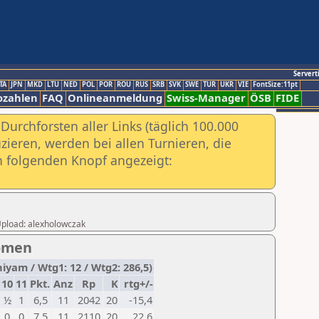
Servert
TA
JPN
MKD
LTU
NED
POL
POR
ROU
RUS
SRB
SVK
SWE
TUR
UKR
VIE
FontSize:11pt
ozahlen
FAQ
Onlineanmeldung
Swiss-Manager
ÖSB
FIDE
urchforsten aller Links (täglich 100.000
ieren, werden bei allen Turnieren, die
ch folgenden Knopf angezeigt:
 Upload: alexholowczak
Women
iyam / Wtg1: 12 / Wtg2: 286,5)
10
11
Pkt.
Anz
Rp
K
rtg+/-
½
1
6,5
11
2042
20
-15,4
0
0
7,5
11
2110
20
22,6