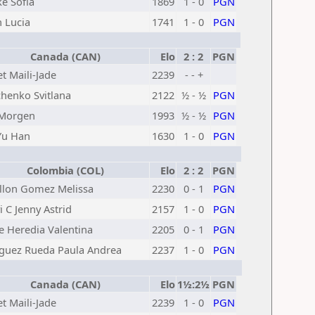
e Sofia
1869
1 - 0
PGN
 Lucia
1741
1 - 0
PGN
Canada (CAN)
Elo
2 : 2
PGN
t Maili-Jade
2239
- - +
enko Svitlana
2122
½ - ½
PGN
 Morgen
1993
½ - ½
PGN
Yu Han
1630
1 - 0
PGN
Colombia (COL)
Elo
2 : 2
PGN
illon Gomez Melissa
2230
0 - 1
PGN
i C Jenny Astrid
2157
1 - 0
PGN
e Heredia Valentina
2205
0 - 1
PGN
guez Rueda Paula Andrea
2237
1 - 0
PGN
Canada (CAN)
Elo
1½:2½
PGN
t Maili-Jade
2239
1 - 0
PGN