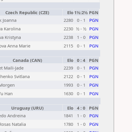
Czech Republic (CZE)
Elo
1½:2½
PGN
 Joanna
2280
0 - 1
PGN
va Karolina
2230
½ - ½
PGN
va Kristyna
2238
1 - 0
PGN
ova Anna Marie
2115
0 - 1
PGN
Canada (CAN)
Elo
0 : 4
PGN
t Maili-Jade
2239
0 - 1
PGN
enko Svitlana
2122
0 - 1
PGN
 Morgen
1993
0 - 1
PGN
Yu Han
1630
0 - 1
PGN
Uruguay (URU)
Elo
4 : 0
PGN
do Andreina
1841
1 - 0
PGN
 Rosas Natalia
1780
1 - 0
PGN