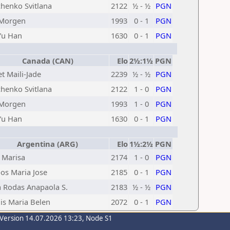
enko Svitlana
2122
½ - ½
PGN
 Morgen
1993
0 - 1
PGN
Yu Han
1630
0 - 1
PGN
Canada (CAN)
Elo
2½:1½
PGN
t Maili-Jade
2239
½ - ½
PGN
enko Svitlana
2122
1 - 0
PGN
 Morgen
1993
1 - 0
PGN
Yu Han
1630
0 - 1
PGN
Argentina (ARG)
Elo
1½:2½
PGN
l Marisa
2174
1 - 0
PGN
s Maria Jose
2185
0 - 1
PGN
 Rodas Anapaola S.
2183
½ - ½
PGN
is Maria Belen
2072
0 - 1
PGN
-Version 14.07.2026 13:23, Node S1