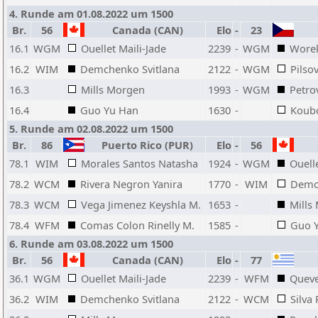
4. Runde am 01.08.2022 um 1500
Br.
56
Canada (CAN)
Elo
-
23
16.1
WGM
Ouellet Maili-Jade
2239
-
WGM
Worek
16.2
WIM
Demchenko Svitlana
2122
-
WGM
Pilso
16.3
Mills Morgen
1993
-
WGM
Petro
16.4
Guo Yu Han
1630
-
Koub
5. Runde am 02.08.2022 um 1500
Br.
86
Puerto Rico (PUR)
Elo
-
56
78.1
WIM
Morales Santos Natasha
1924
-
WGM
Ouelle
78.2
WCM
Rivera Negron Yanira
1770
-
WIM
Demch
78.3
WCM
Vega Jimenez Keyshla M.
1653
-
Mills
78.4
WFM
Comas Colon Rinelly M.
1585
-
Guo 
6. Runde am 03.08.2022 um 1500
Br.
56
Canada (CAN)
Elo
-
77
36.1
WGM
Ouellet Maili-Jade
2239
-
WFM
Queve
36.2
WIM
Demchenko Svitlana
2122
-
WCM
Silva