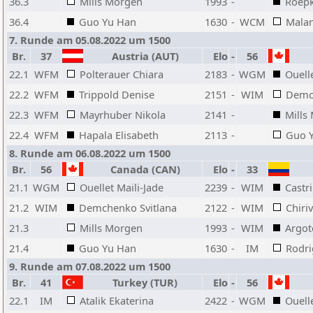
36.3
Mills Morgen
1993
-
Roepk
36.4
Guo Yu Han
1630
-
WCM
Malan
7. Runde am 05.08.2022 um 1500
Br.
37
Austria (AUT)
Elo
-
56
22.1
WFM
Polterauer Chiara
2183
-
WGM
Ouelle
22.2
WFM
Trippold Denise
2151
-
WIM
Demch
22.3
WFM
Mayrhuber Nikola
2141
-
Mills
22.4
WFM
Hapala Elisabeth
2113
-
Guo 
8. Runde am 06.08.2022 um 1500
Br.
56
Canada (CAN)
Elo
-
33
21.1
WGM
Ouellet Maili-Jade
2239
-
WIM
Castr
21.2
WIM
Demchenko Svitlana
2122
-
WIM
Chiriv
21.3
Mills Morgen
1993
-
WIM
Argot
21.4
Guo Yu Han
1630
-
IM
Rodri
9. Runde am 07.08.2022 um 1500
Br.
41
Turkey (TUR)
Elo
-
56
22.1
IM
Atalik Ekaterina
2422
-
WGM
Ouelle