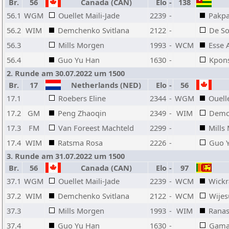
Br.
56
Canada (CAN)
Elo
-
138
56.1
WGM
Ouellet Maili-Jade
2239
-
Pakpa
56.2
WIM
Demchenko Svitlana
2122
-
De So
56.3
Mills Morgen
1993
-
WCM
Esse 
56.4
Guo Yu Han
1630
-
Kpon
2. Runde am 30.07.2022 um 1500
Br.
17
Netherlands (NED)
Elo
-
56
17.1
Roebers Eline
2344
-
WGM
Ouelle
17.2
GM
Peng Zhaoqin
2349
-
WIM
Demch
17.3
FM
Van Foreest Machteld
2299
-
Mills
17.4
WIM
Ratsma Rosa
2226
-
Guo 
3. Runde am 31.07.2022 um 1500
Br.
56
Canada (CAN)
Elo
-
97
37.1
WGM
Ouellet Maili-Jade
2239
-
WCM
Wickr
37.2
WIM
Demchenko Svitlana
2122
-
WCM
Wijes
37.3
Mills Morgen
1993
-
WIM
Ranas
37.4
Guo Yu Han
1630
-
Gama