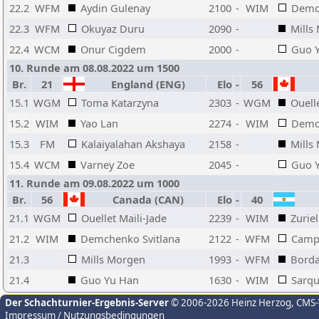
22.2
WFM
Aydin Gulenay
2100
-
WIM
Demch
22.3
WFM
Okuyaz Duru
2090
-
Mills
22.4
WCM
Onur Cigdem
2000
-
Guo 
10. Runde am 08.08.2022 um 1500
Br.
21
England (ENG)
Elo
-
56
15.1
WGM
Toma Katarzyna
2303
-
WGM
Ouelle
15.2
WIM
Yao Lan
2274
-
WIM
Demch
15.3
FM
Kalaiyalahan Akshaya
2158
-
Mills
15.4
WCM
Varney Zoe
2045
-
Guo 
11. Runde am 09.08.2022 um 1000
Br.
56
Canada (CAN)
Elo
-
40
21.1
WGM
Ouellet Maili-Jade
2239
-
WIM
Zurie
21.2
WIM
Demchenko Svitlana
2122
-
WFM
Campo
21.3
Mills Morgen
1993
-
WFM
Borda
21.4
Guo Yu Han
1630
-
WIM
Sarqu
Der Schachturnier-Ergebnis-Server
© 2006-2026 Heinz Herzog
, CMS
Impressum / Nutzungsbedingungen