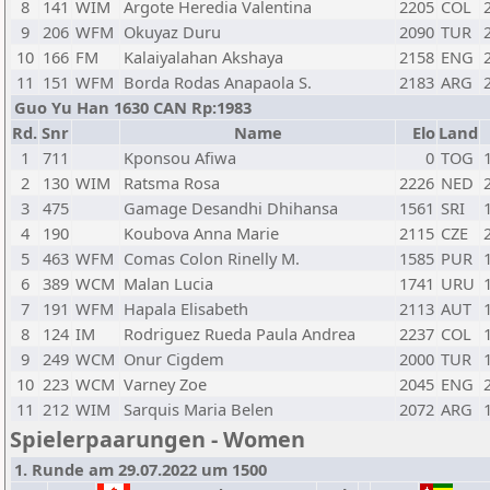
8
141
WIM
Argote Heredia Valentina
2205
COL
9
206
WFM
Okuyaz Duru
2090
TUR
10
166
FM
Kalaiyalahan Akshaya
2158
ENG
11
151
WFM
Borda Rodas Anapaola S.
2183
ARG
Guo Yu Han 1630 CAN Rp:1983
Rd.
Snr
Name
Elo
Land
1
711
Kponsou Afiwa
0
TOG
2
130
WIM
Ratsma Rosa
2226
NED
3
475
Gamage Desandhi Dhihansa
1561
SRI
4
190
Koubova Anna Marie
2115
CZE
5
463
WFM
Comas Colon Rinelly M.
1585
PUR
6
389
WCM
Malan Lucia
1741
URU
7
191
WFM
Hapala Elisabeth
2113
AUT
8
124
IM
Rodriguez Rueda Paula Andrea
2237
COL
9
249
WCM
Onur Cigdem
2000
TUR
10
223
WCM
Varney Zoe
2045
ENG
11
212
WIM
Sarquis Maria Belen
2072
ARG
Spielerpaarungen - Women
1. Runde am 29.07.2022 um 1500