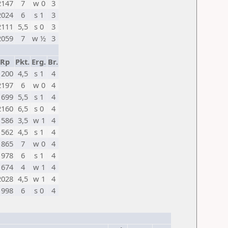
2147
7
w 0
3
2024
6
s 1
3
2111
5,5
s 0
3
2059
7
w ½
3
Rp
Pkt.
Erg.
Br.
1200
4,5
s 1
4
2197
6
w 0
4
1699
5,5
s 1
4
2160
6,5
s 0
4
1586
3,5
w 1
4
1562
4,5
s 1
4
1865
7
w 0
4
1978
6
s 1
4
1674
4
w 1
4
2028
4,5
w 1
4
1998
6
s 0
4