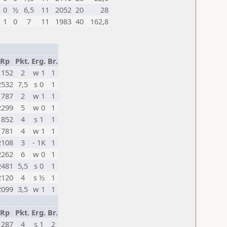
0
½
6,5
11
2052
20
28
1
0
7
11
1983
40
162,8
Rp
Pkt.
Erg.
Br.
1152
2
w 1
1
2532
7,5
s 0
1
1787
2
w 1
1
2299
5
w 0
1
1852
4
s 1
1
1781
4
w 1
1
2108
3
- 1K
1
2262
6
w 0
1
2481
5,5
s 0
1
2120
4
s ½
1
2099
3,5
w 1
1
Rp
Pkt.
Erg.
Br.
1287
4
s 1
2