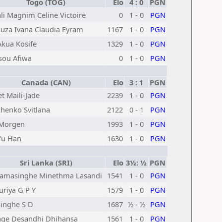
Togo (TOG)
Elo
4 : 0
PGN
li Magnim Celine Victoire
0
1 - 0
PGN
uza Ivana Claudia Eyram
1167
1 - 0
PGN
Akua Kosife
1329
1 - 0
PGN
sou Afiwa
0
1 - 0
PGN
Canada (CAN)
Elo
3 : 1
PGN
t Maili-Jade
2239
1 - 0
PGN
enko Svitlana
2122
0 - 1
PGN
 Morgen
1993
1 - 0
PGN
Yu Han
1630
1 - 0
PGN
Sri Lanka (SRI)
Elo
3½: ½
PGN
amasinghe Minethma Lasandi
1541
1 - 0
PGN
uriya G P Y
1579
1 - 0
PGN
inghe S D
1687
½ - ½
PGN
ge Desandhi Dhihansa
1561
1 - 0
PGN