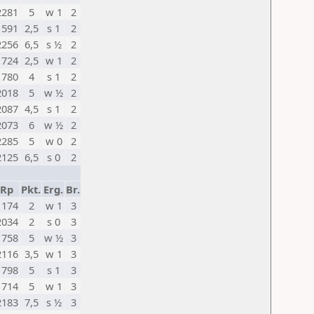
2281
5
w 1
2
1591
2,5
s 1
2
2256
6,5
s ½
2
1724
2,5
w 1
2
1780
4
s 1
2
2018
5
w ½
2
2087
4,5
s 1
2
2073
6
w ½
2
2285
5
w 0
2
2125
6,5
s 0
2
Rp
Pkt.
Erg.
Br.
1174
2
w 1
3
2034
2
s 0
3
1758
5
w ½
3
2116
3,5
w 1
3
1798
5
s 1
3
1714
5
w 1
3
2183
7,5
s ½
3