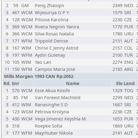
2
59
GM
Peng Zhaoqin
2349
NED
3
467
WCM
Wijesuriya G P Y
1579
SRI
4
128
WGM
Pilsova Karolina
2230
CZE
5
369
WCM
Rivera Negron Yanira
1770
PUR
6
366
WCM
Silva Rosas Natalia
1780
URU
7
171
WFM
Trippold Denise
2151
AUT
8
167
WIM
Chirivi C Jenny Astrid
2157
COL
9
197
WFM
Aydin Gulenay
2100
TUR
10
105
WIM
Yao Lan
2274
ENG
11
150
WFM
Campos Maria Jose
2185
ARG
Mills Morgen 1993 CAN Rp:2052
Rd.
Snr
Name
Elo
Land
1
570
WCM
Esse Akua Kosife
1329
TOG
2
85
FM
Van Foreest Machteld
2299
NED
3
412
WIM
Ranasinghe S D
1687
SRI
4
123
WGM
Petrova Kristyna
2238
CZE
5
430
WCM
Vega Jimenez Keyshla M.
1653
PUR
6
318
Roepke Sofia
1869
URU
7
177
WFM
Mayrhuber Nikola
2141
AUT