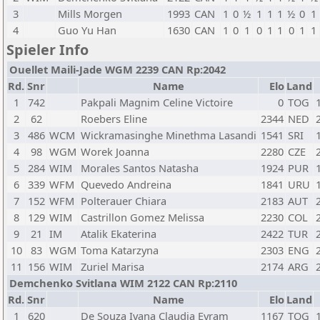
3
Mills Morgen
1993
CAN
1
0
½
1
1
1
½
0
1
4
Guo Yu Han
1630
CAN
1
0
1
0
1
1
0
1
1
Spieler Info
Ouellet Maili-Jade WGM 2239 CAN Rp:2042
Rd.
Snr
Name
Elo
Land
1
742
Pakpali Magnim Celine Victoire
0
TOG
2
62
Roebers Eline
2344
NED
3
486
WCM
Wickramasinghe Minethma Lasandi
1541
SRI
4
98
WGM
Worek Joanna
2280
CZE
5
284
WIM
Morales Santos Natasha
1924
PUR
6
339
WFM
Quevedo Andreina
1841
URU
7
152
WFM
Polterauer Chiara
2183
AUT
8
129
WIM
Castrillon Gomez Melissa
2230
COL
9
21
IM
Atalik Ekaterina
2422
TUR
10
83
WGM
Toma Katarzyna
2303
ENG
11
156
WIM
Zuriel Marisa
2174
ARG
Demchenko Svitlana WIM 2122 CAN Rp:2110
Rd.
Snr
Name
Elo
Land
1
620
De Souza Ivana Claudia Eyram
1167
TOG