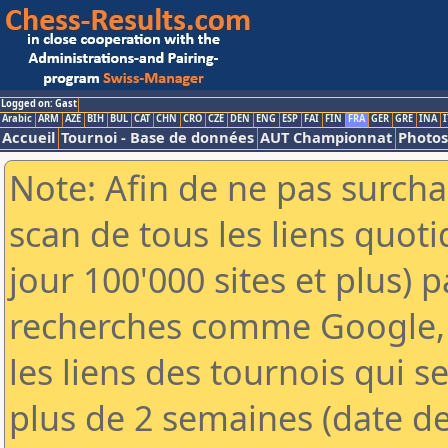
Logged on: Gast
Arabic
ARM
AZE
BIH
BUL
CAT
CHN
CRO
CZE
DEN
ENG
ESP
FAI
FIN
FRA
GER
GRE
INA
I
Accueil
Tournoi - Base de données
AUT Championnat
Photos
Note: Afin de ne pas surcha
scan de tous les liens quo
jour 100'000 sites et plus) 
recherches comme Google, 
les liens des tournois qui se
plus de 2 semaines (date de