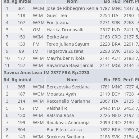
Rd.
Rg initial
Nom
Elo
FED
Perf.
P
1
361
WCM
Jose de Ribbegren Kenia
1787
MNC
1847
3
3
118
WIM
Gueci Tea
2254
ITA
2190
4
107
WGM
Eric Jovana
2271
SRB
2268
5
5
GM
Harika Dronavalli
2517
IND
2411
3
7
159
WIM
Berke Ana
2163
CRO
2137
5
8
133
FM
Terao Juliana Sayumi
2223
BRA
2201
7
9
89
IM
Hagarova Zuzana
2293
SVK
2195
5
10
177
WFM
Mayrhuber Nikola
2141
AUT
2183
7
11
157
WIM
Bayarmaa Bayarjargal
2171
MGL
2144
Savina Anastasia IM 2377 FRA Rp:2230
Rd.
Rg initial
Nom
Elo
FED
Perf.
P
1
365
WCM
Berezovska Svetlana
1781
MNC
1727
4
2
187
WGM
Moaataz Ayah
2119
EGY
1728
3
214
WFM
Raccanello Marianna
2067
ITA
2135
5
15
IM
Vaishali R
2442
IND
2452
7
6
130
WIM
Ratsma Rosa
2226
NED
2197
7
199
WFM
Radikovic Anamarija
2099
CRO
2130
8
304
Bail Ellen Larissa
1892
BRA
1980
2
9
149
WIM
Sucikova Svetlana
2188
SVK
2154
4