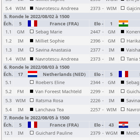
5.4
WIM
Navrotescu Andreea
2373
-
WIM
Gajci
5. Ronde le 2022/08/02 à 1500
Éch.
5
France (FRA)
Elo
-
1
1.1
GM
Sebag Marie
2447
-
GM
Koner
1.2
IM
Milliet Sophie
2396
-
GM
Harika
1.3
IM
Savina Anastasia
2377
-
IM
Vaisha
1.4
WIM
Navrotescu Andreea
2373
-
IM
Tania
6. Ronde le 2022/08/03 à 1500
Éch.
17
Netherlands (NED)
Elo
-
5
F
5.1
Roebers Eline
2344
-
GM
Sebag
5.2
FM
Van Foreest Machteld
2299
-
IM
Guich
5.3
WIM
Ratsma Rosa
2226
-
IM
Savina
5.4
IM
Lanchava Tea
2257
-
WIM
Navro
7. Ronde le 2022/08/05 à 1500
Éch.
5
France (FRA)
Elo
-
43
C
12.1
IM
Guichard Pauline
2379
-
WGM
Medic