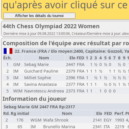
qu'après avoir cliqué sur c
44th Chess Olympiad 2022 Women
Dernière mise à jour 09.08.2022 13:00:06, Créateur/Dernière mise à jour: ale
Composition de l'équipe avec résultat par 
22. France (FRA / Elo moyen:2400, Capitaine: Gozzoli, Yan
Éch.
Nom
Elo
FED
1
2
3
4
5
6
7
8
9
1
GM
Sebag Marie
2447
FRA
1
½
0
½
0
½
0
2
IM
Guichard Pauline
2379
FRA
1
1
1
½
1
1
½
½
3
IM
Milliet Sophie
2396
FRA
1
½
1
½
½
½
½
4
IM
Savina Anastasia
2377
FRA
1
1
1
½
0
½
1
½
5
WIM
Navrotescu Andreea
2373
FRA
1
1
1
0
0
0
Information du joueur
Sebag Marie GM 2447 FRA Rp:2317
Rd.
Rg initial
Nom
Elo
FED
Perf.
P
2
176
WGM
Wafa Shrook
2141
EGY
1993
4
3
65
IM
Brunello Marina
2341
ITA
2219