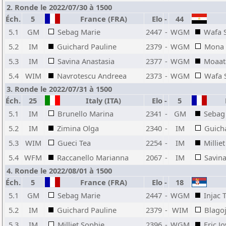
2. Ronde le 2022/07/30 à 1500
Éch.
5
France (FRA)
Elo
-
44
5.1
GM
Sebag Marie
2447
-
WGM
Wafa 
5.2
IM
Guichard Pauline
2379
-
WGM
Mona 
5.3
IM
Savina Anastasia
2377
-
WGM
Moaat
5.4
WIM
Navrotescu Andreea
2373
-
WGM
Wafa 
3. Ronde le 2022/07/31 à 1500
Éch.
25
Italy (ITA)
Elo
-
5
F
5.1
IM
Brunello Marina
2341
-
GM
Sebag
5.2
IM
Zimina Olga
2340
-
IM
Guich
5.3
WIM
Gueci Tea
2254
-
IM
Millie
5.4
WFM
Raccanello Marianna
2067
-
IM
Savina
4. Ronde le 2022/08/01 à 1500
Éch.
5
France (FRA)
Elo
-
18
5.1
GM
Sebag Marie
2447
-
WGM
Injac 
5.2
IM
Guichard Pauline
2379
-
WIM
Blagoj
5.3
IM
Milliet Sophie
2396
-
WGM
Eric J