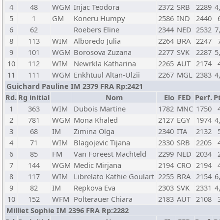
4
48
WGM
Injac Teodora
2372
SRB
2289
4
5
1
GM
Koneru Humpy
2586
IND
2440
6
62
Roebers Eline
2344
NED
2532
7
8
113
WIM
Alboredo Julia
2264
BRA
2247
9
101
WGM
Borosova Zuzana
2277
SVK
2287
5
10
112
WIM
Newrkla Katharina
2265
AUT
2174
11
111
WGM
Enkhtuul Altan-Ulzii
2267
MGL
2383
4
Guichard Pauline IM 2379 FRA Rp:2421
Rd.
Rg initial
Nom
Elo
FED
Perf.
P
1
363
WIM
Dubois Martine
1782
MNC
1750
2
781
WGM
Mona Khaled
2127
EGY
1974
4
3
68
IM
Zimina Olga
2340
ITA
2132
4
71
WIM
Blagojevic Tijana
2330
SRB
2205
6
85
FM
Van Foreest Machteld
2299
NED
2034
7
144
WGM
Medic Mirjana
2194
CRO
2194
8
117
WIM
Librelato Kathie Goulart
2255
BRA
2154
6
9
82
IM
Repkova Eva
2303
SVK
2331
4
10
152
WFM
Polterauer Chiara
2183
AUT
2108
Milliet Sophie IM 2396 FRA Rp:2282