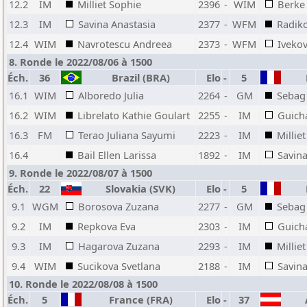
12.2
IM
Milliet Sophie
2396
-
WIM
Berke
12.3
IM
Savina Anastasia
2377
-
WFM
Radiko
12.4
WIM
Navrotescu Andreea
2373
-
WFM
Ivekov
8. Ronde le 2022/08/06 à 1500
Éch.
36
Brazil (BRA)
Elo
-
5
F
16.1
WIM
Alboredo Julia
2264
-
GM
Sebag
16.2
WIM
Librelato Kathie Goulart
2255
-
IM
Guich
16.3
FM
Terao Juliana Sayumi
2223
-
IM
Millie
16.4
Bail Ellen Larissa
1892
-
IM
Savina
9. Ronde le 2022/08/07 à 1500
Éch.
22
Slovakia (SVK)
Elo
-
5
F
9.1
WGM
Borosova Zuzana
2277
-
GM
Sebag
9.2
IM
Repkova Eva
2303
-
IM
Guich
9.3
IM
Hagarova Zuzana
2293
-
IM
Millie
9.4
WIM
Sucikova Svetlana
2188
-
IM
Savina
10. Ronde le 2022/08/08 à 1500
Éch.
5
France (FRA)
Elo
-
37
A