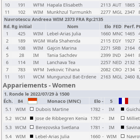
10
191
WFM
Hapala Elisabeth
2113
AUT
1865
11
102
WIM
Munkhzul Turmunkh
2277
MGL
2347
Navrotescu Andreea WIM 2373 FRA Rp:2135
Rd.
Rg initial
Nom
Elo
FED
Perf.
P
1
425
WIM
Lebel-Arias Julia
1660
MNC
1465
2
189
WGM
Wafa Shahenda
2115
EGY
1927
4
108
WIM
Gajcin Marina
2271
SRB
2164
5
28
IM
Tania Sachdev
2399
IND
2441
6
114
IM
Lanchava Tea
2257
NED
2132
7
783
WFM
Ivekovic Tihana
2082
CRO
2134
11
161
WCM
Mungunzul Bat-Erdene
2163
MGL
2460
8
Appariements - Women
1. Ronde le 2022/07/29 à 1500
Éch.
84
Monaco (MNC)
Elo
-
5
F
5.1
WIM
Dubois Martine
1782
-
IM
Guich
5.2
WCM
Jose de Ribbegren Kenia
1787
-
IM
Millie
5.3
WCM
Berezovska Svetlana
1781
-
IM
Savina
5.4
WIM
Lebel-Arias Julia
1660
-
WIM
Navro