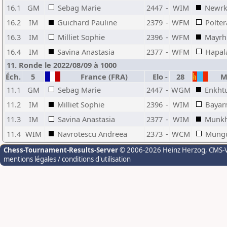
16.1
GM
Sebag Marie
2447
-
WIM
Newrk
16.2
IM
Guichard Pauline
2379
-
WFM
Polter
16.3
IM
Milliet Sophie
2396
-
WFM
Mayrh
16.4
IM
Savina Anastasia
2377
-
WFM
Hapala
11. Ronde le 2022/08/09 à 1000
Éch.
5
France (FRA)
Elo
-
28
Mo
11.1
GM
Sebag Marie
2447
-
WGM
Enkhtu
11.2
IM
Milliet Sophie
2396
-
WIM
Bayar
11.3
IM
Savina Anastasia
2377
-
WIM
Munkh
11.4
WIM
Navrotescu Andreea
2373
-
WCM
Mungu
Chess-Tournament-Results-Server
© 2006-2026 Heinz Herzog
, CMS-
mentions légales / conditions d'utilisation