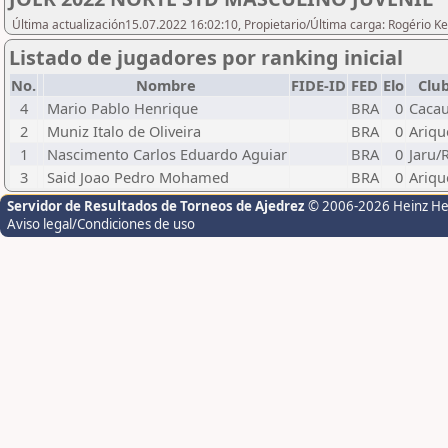
Última actualización15.07.2022 16:02:10, Propietario/Última carga: Rogério Ke
Listado de jugadores por ranking inicial
No.
Nombre
FIDE-ID
FED
Elo
Clu
4
Mario Pablo Henrique
BRA
0
Cacau
2
Muniz Italo de Oliveira
BRA
0
Ariq
1
Nascimento Carlos Eduardo Aguiar
BRA
0
Jaru/
3
Said Joao Pedro Mohamed
BRA
0
Ariq
Servidor de Resultados de Torneos de Ajedrez
© 2006-2026 Heinz H
Aviso legal/Condiciones de uso