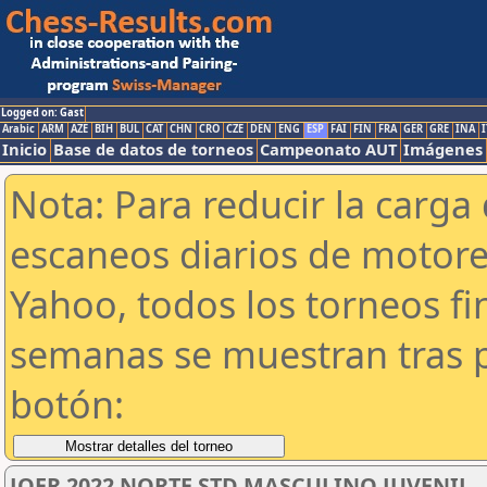
Logged on: Gast
Arabic
ARM
AZE
BIH
BUL
CAT
CHN
CRO
CZE
DEN
ENG
ESP
FAI
FIN
FRA
GER
GRE
INA
I
Inicio
Base de datos de torneos
Campeonato AUT
Imágenes
Nota: Para reducir la carga 
escaneos diarios de motor
Yahoo, todos los torneos f
semanas se muestran tras p
botón:
JOER 2022 NORTE STD MASCULINO JUVENIL