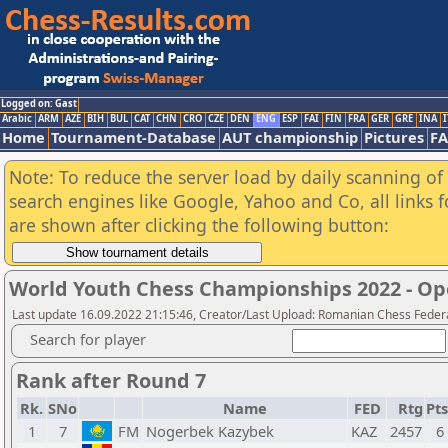
Logged on: Gast
Arabic
ARM
AZE
BIH
BUL
CAT
CHN
CRO
CZE
DEN
ENG
ESP
FAI
FIN
FRA
GER
GRE
INA
I
Home
Tournament-Database
AUT championship
Pictures
F
Note: To reduce the server load by daily scanning of a
search engines like Google, Yahoo and Co, all links 
are shown after clicking the following button:
World Youth Chess Championships 2022 - Op
Last update 16.09.2022 21:15:46, Creator/Last Upload: Romanian Chess Federa
Search for player
Rank after Round 7
Rk.
SNo
Name
FED
Rtg
Pts
1
7
FM
Nogerbek Kazybek
KAZ
2457
6