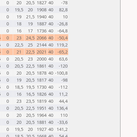
0
20
20,5
1827
40
-78
0
19,5
20
1908
40
82,8
0
19
21,5
1940
40
10
0
18
19
1887
40
-26,8
0
16
17
1736
40
-64,8
5
0
23
24,5
2066
40
-50,4
5
0
22,5
25
2144
40
119,2
5
0
21
22,5
2021
40
-65,2
5
0
20,5
23
2000
40
63,6
5
0
20,5
22,5
1861
40
-120
5
0
20
20,5
1878
40
-100,8
5
0
19
20,5
1817
40
-98
5
0
18,5
19,5
1730
40
-112
5
0
16
16,5
1826
40
11,2
0
23
23,5
1819
40
44,4
0
20,5
22,5
1951
40
136,4
0
20
20,5
1964
40
110
0
20
20,5
1881
40
-33,6
0
19,5
20
1927
40
141,2
0
18,5
20,5
1668
40
54,4