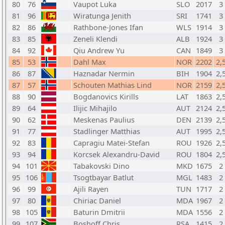
80
76
Vaupot Luka
SLO
2017
3
81
96
Wiratunga Jenith
SRI
1741
3
82
86
Rathbone-Jones Ifan
WLS
1914
3
83
85
Zeneli Klendi
ALB
1924
3
84
92
Qiu Andrew Yu
CAN
1849
3
85
53
Dahl Max
NOR
2202
2,
86
87
Haznadar Nermin
BIH
1904
2,
87
57
Schouten Mathias Lind
NOR
2159
2,
88
90
Bogdanovics Kirills
LAT
1863
2,
89
64
Ilijic Mihajilo
AUT
2124
2,
90
62
Meskenas Paulius
DEN
2139
2,
91
77
Stadlinger Matthias
AUT
1995
2,
92
83
Capragiu Matei-Stefan
ROU
1926
2,
93
94
Korcsek Alexandru-David
ROU
1804
2,
94
101
Tabakovski Dino
MKD
1675
2
95
106
Tsogtbayar Batlut
MGL
1483
2
96
99
Ajili Rayen
TUN
1717
2
97
80
Chiriac Daniel
MDA
1967
2
98
105
Baturin Dmitrii
MDA
1556
2
99
107
Boshoff Chris
RSA
1415
2