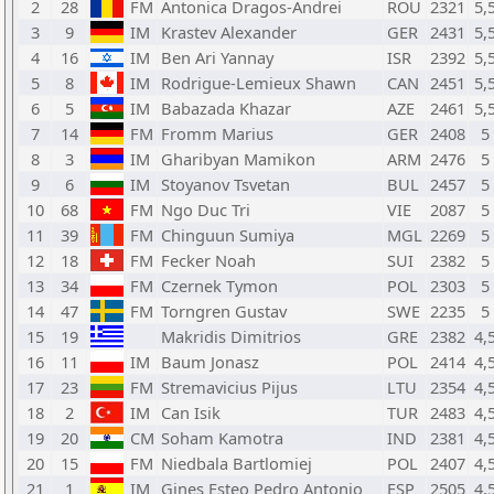
2
28
FM
Antonica Dragos-Andrei
ROU
2321
5,
3
9
IM
Krastev Alexander
GER
2431
5,
4
16
IM
Ben Ari Yannay
ISR
2392
5,
5
8
IM
Rodrigue-Lemieux Shawn
CAN
2451
5,
6
5
IM
Babazada Khazar
AZE
2461
5,
7
14
FM
Fromm Marius
GER
2408
5
8
3
IM
Gharibyan Mamikon
ARM
2476
5
9
6
IM
Stoyanov Tsvetan
BUL
2457
5
10
68
FM
Ngo Duc Tri
VIE
2087
5
11
39
FM
Chinguun Sumiya
MGL
2269
5
12
18
FM
Fecker Noah
SUI
2382
5
13
34
FM
Czernek Tymon
POL
2303
5
14
47
FM
Torngren Gustav
SWE
2235
5
15
19
Makridis Dimitrios
GRE
2382
4,
16
11
IM
Baum Jonasz
POL
2414
4,
17
23
FM
Stremavicius Pijus
LTU
2354
4,
18
2
IM
Can Isik
TUR
2483
4,
19
20
CM
Soham Kamotra
IND
2381
4,
20
15
FM
Niedbala Bartlomiej
POL
2407
4,
21
1
IM
Gines Esteo Pedro Antonio
ESP
2505
4,