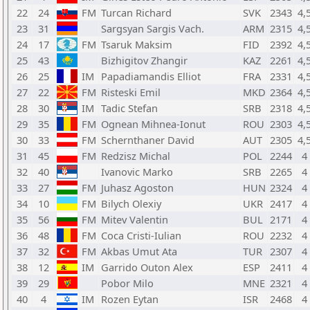
22
24
FM
Turcan Richard
SVK
2343
4,
23
31
Sargsyan Sargis Vach.
ARM
2315
4,
24
17
FM
Tsaruk Maksim
FID
2392
4,
25
43
Bizhigitov Zhangir
KAZ
2261
4,
26
25
IM
Papadiamandis Elliot
FRA
2331
4,
27
22
FM
Risteski Emil
MKD
2364
4,
28
30
IM
Tadic Stefan
SRB
2318
4,
29
35
FM
Ognean Mihnea-Ionut
ROU
2303
4,
30
33
FM
Schernthaner David
AUT
2305
4,
31
45
FM
Redzisz Michal
POL
2244
4
32
40
Ivanovic Marko
SRB
2265
4
33
27
FM
Juhasz Agoston
HUN
2324
4
34
10
FM
Bilych Olexiy
UKR
2417
4
35
56
FM
Mitev Valentin
BUL
2171
4
36
48
FM
Coca Cristi-Iulian
ROU
2232
4
37
32
FM
Akbas Umut Ata
TUR
2307
4
38
12
IM
Garrido Outon Alex
ESP
2411
4
39
29
Pobor Milo
MNE
2321
4
40
4
IM
Rozen Eytan
ISR
2468
4