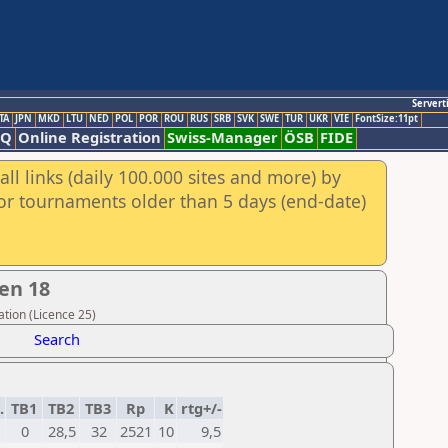
Servert
TA
JPN
MKD
LTU
NED
POL
POR
ROU
RUS
SRB
SVK
SWE
TUR
UKR
VIE
FontSize:11pt
AQ
Online Registration
Swiss-Manager
ÖSB
FIDE
ll links (daily 100.000 sites and more) by
for tournaments older than 5 days (end-date)
en 18
tion (Licence 25)
Search
.
TB1
TB2
TB3
Rp
K
rtg+/-
0
28,5
32
2521
10
9,5