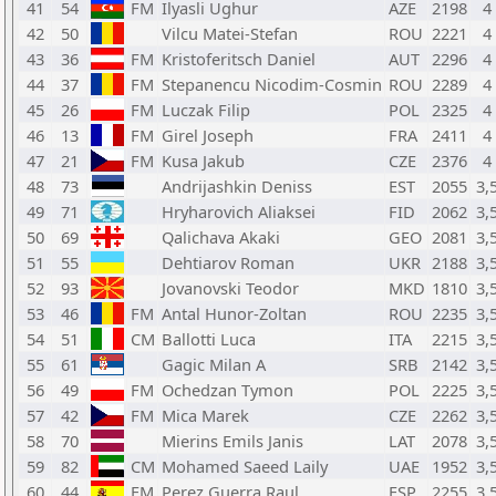
41
54
FM
Ilyasli Ughur
AZE
2198
4
42
50
Vilcu Matei-Stefan
ROU
2221
4
43
36
FM
Kristoferitsch Daniel
AUT
2296
4
44
37
FM
Stepanencu Nicodim-Cosmin
ROU
2289
4
45
26
FM
Luczak Filip
POL
2325
4
46
13
FM
Girel Joseph
FRA
2411
4
47
21
FM
Kusa Jakub
CZE
2376
4
48
73
Andrijashkin Deniss
EST
2055
3,
49
71
Hryharovich Aliaksei
FID
2062
3,
50
69
Qalichava Akaki
GEO
2081
3,
51
55
Dehtiarov Roman
UKR
2188
3,
52
93
Jovanovski Teodor
MKD
1810
3,
53
46
FM
Antal Hunor-Zoltan
ROU
2235
3,
54
51
CM
Ballotti Luca
ITA
2215
3,
55
61
Gagic Milan A
SRB
2142
3,
56
49
FM
Ochedzan Tymon
POL
2225
3,
57
42
FM
Mica Marek
CZE
2262
3,
58
70
Mierins Emils Janis
LAT
2078
3,
59
82
CM
Mohamed Saeed Laily
UAE
1952
3,
60
44
FM
Perez Guerra Raul
ESP
2255
3,