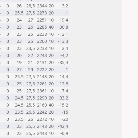
5
0
26
28,5
2344
20
3,2
5
0
25,5
27,5
2273
20
-1
5
0
24
27
2251
10
-19,4
5
0
23
26
2285
40
30,8
5
0
23
25
2238
10
-12,1
5
0
23
25
2260
10
-13,3
5
0
23
23,5
2238
10
2,4
5
0
20
22
2243
20
-4,2
5
0
19
21
2131
20
-35,4
0
27
29
2222
20
1
0
25,5
27,5
2148
20
-14,4
0
25
27,5
2261
20
-12,8
0
25
27,5
2361
10
-7,4
0
24,5
27,5
2290
20
33,2
0
24,5
25,5
2160
40
-15,2
0
23,5
26,5
2242
20
-15
0
23,5
26
2272
10
-20
0
23
25,5
2148
20
-42,4
0
23
25,5
2448
10
-0,9