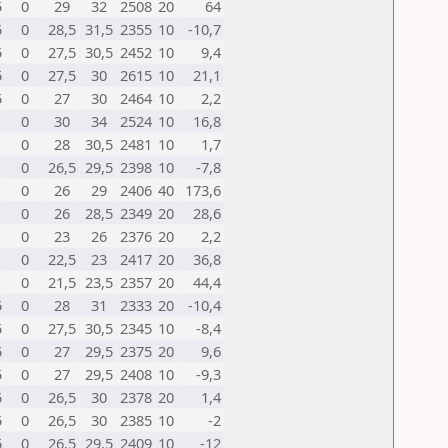
5
0
29
32
2508
20
64
5
0
28,5
31,5
2355
10
-10,7
5
0
27,5
30,5
2452
10
9,4
5
0
27,5
30
2615
10
21,1
5
0
27
30
2464
10
2,2
0
30
34
2524
10
16,8
0
28
30,5
2481
10
1,7
0
26,5
29,5
2398
10
-7,8
0
26
29
2406
40
173,6
0
26
28,5
2349
20
28,6
0
23
26
2376
20
2,2
0
22,5
23
2417
20
36,8
0
21,5
23,5
2357
20
44,4
5
0
28
31
2333
20
-10,4
5
0
27,5
30,5
2345
10
-8,4
5
0
27
29,5
2375
20
9,6
5
0
27
29,5
2408
10
-9,3
5
0
26,5
30
2378
20
1,4
5
0
26,5
30
2385
10
-2
5
0
26,5
29,5
2409
10
-12