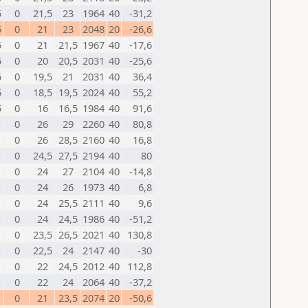
5
0
21,5
23
1964
40
-31,2
5
0
21
23
2048
20
-26,6
5
0
21
21,5
1967
40
-17,6
5
0
20
20,5
2031
40
-25,6
5
0
19,5
21
2031
40
36,4
5
0
18,5
19,5
2024
40
55,2
5
0
16
16,5
1984
40
91,6
0
26
29
2260
40
80,8
0
26
28,5
2160
40
16,8
0
24,5
27,5
2194
40
80
0
24
27
2104
40
-14,8
0
24
26
1973
40
6,8
0
24
25,5
2111
40
9,6
0
24
24,5
1986
40
-51,2
0
23,5
26,5
2021
40
130,8
0
22,5
24
2147
40
-30
0
22
24,5
2012
40
112,8
0
22
24
2064
40
-37,2
0
21
23,5
2074
20
-50,6