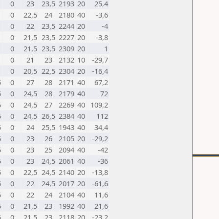
0
23
23,5
2193
20
25,4
0
22,5
24
2180
40
-3,6
0
22
23,5
2244
20
-4
0
21,5
23,5
2227
20
-3,8
0
21,5
23,5
2309
20
1
0
21
23
2132
10
-29,7
0
20,5
22,5
2304
20
-16,4
5
0
27
28
2171
40
67,2
5
0
24,5
28
2179
40
72
5
0
24,5
27
2269
40
109,2
5
0
24,5
26,5
2384
40
112
5
0
24
25,5
1943
40
34,4
5
0
23
26
2105
20
-29,2
5
0
23
25
2094
40
-42
5
0
23
24,5
2061
40
-36
5
0
22,5
24,5
2140
20
-13,8
5
0
22
24,5
2017
20
-61,6
5
0
22
24
2104
40
11,6
5
0
21,5
23
1992
40
21,6
5
0
21,5
23
2118
20
-23,2