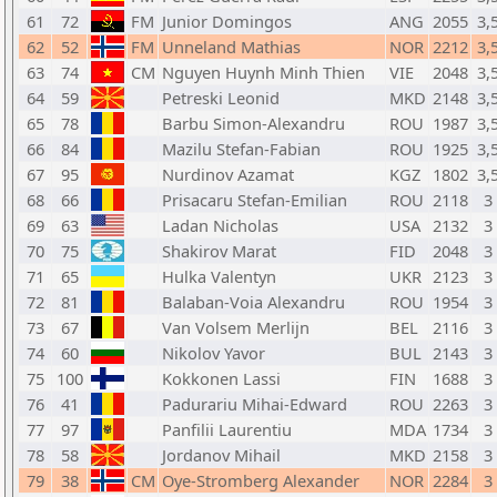
61
72
FM
Junior Domingos
ANG
2055
3,
62
52
FM
Unneland Mathias
NOR
2212
3,
63
74
CM
Nguyen Huynh Minh Thien
VIE
2048
3,
64
59
Petreski Leonid
MKD
2148
3,
65
78
Barbu Simon-Alexandru
ROU
1987
3,
66
84
Mazilu Stefan-Fabian
ROU
1925
3,
67
95
Nurdinov Azamat
KGZ
1802
3,
68
66
Prisacaru Stefan-Emilian
ROU
2118
3
69
63
Ladan Nicholas
USA
2132
3
70
75
Shakirov Marat
FID
2048
3
71
65
Hulka Valentyn
UKR
2123
3
72
81
Balaban-Voia Alexandru
ROU
1954
3
73
67
Van Volsem Merlijn
BEL
2116
3
74
60
Nikolov Yavor
BUL
2143
3
75
100
Kokkonen Lassi
FIN
1688
3
76
41
Padurariu Mihai-Edward
ROU
2263
3
77
97
Panfilii Laurentiu
MDA
1734
3
78
58
Jordanov Mihail
MKD
2158
3
79
38
CM
Oye-Stromberg Alexander
NOR
2284
3