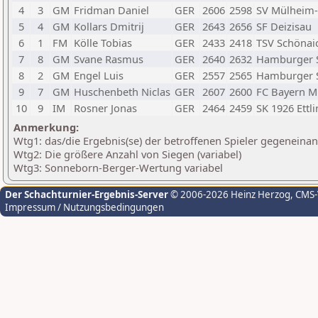
4
3
GM
Fridman Daniel
GER
2606
2598
SV Mülheim-
5
4
GM
Kollars Dmitrij
GER
2643
2656
SF Deizisau
6
1
FM
Kölle Tobias
GER
2433
2418
TSV Schönai
7
8
GM
Svane Rasmus
GER
2640
2632
Hamburger S
8
2
GM
Engel Luis
GER
2557
2565
Hamburger S
9
7
GM
Huschenbeth Niclas
GER
2607
2600
FC Bayern 
10
9
IM
Rosner Jonas
GER
2464
2459
SK 1926 Ettl
Anmerkung:
Wtg1: das/die Ergebnis(se) der betroffenen Spieler gegeneina
Wtg2: Die größere Anzahl von Siegen (variabel)
Wtg3: Sonneborn-Berger-Wertung variabel
Der Schachturnier-Ergebnis-Server
© 2006-2026 Heinz Herzog
, CMS
Impressum / Nutzungsbedingungen