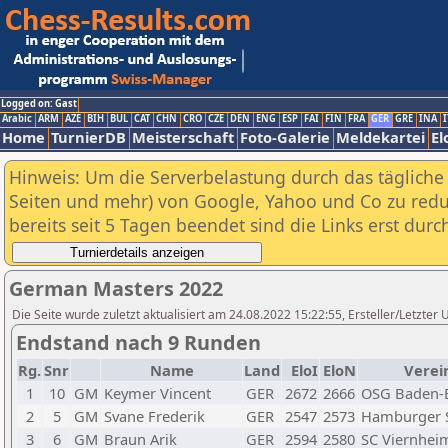
Logged on: Gast
Arabic
ARM
AZE
BIH
BUL
CAT
CHN
CRO
CZE
DEN
ENG
ESP
FAI
FIN
FRA
GER
GRE
INA
I
Home
TurnierDB
Meisterschaft
Foto-Galerie
Meldekartei
El
Hinweis: Um die Serverbelastung durch das tägliche D
Seiten und mehr) von Google, Yahoo und Co zu reduz
bereits seit 5 Tagen beendet sind die Links erst dur
German Masters 2022
Die Seite wurde zuletzt aktualisiert am 24.08.2022 15:22:55, Ersteller/Letzter 
Endstand nach 9 Runden
Rg.
Snr
Name
Land
EloI
EloN
Verei
1
10
GM
Keymer Vincent
GER
2672
2666
OSG Baden-
2
5
GM
Svane Frederik
GER
2547
2573
Hamburger S
3
6
GM
Braun Arik
GER
2594
2580
SC Viernhei