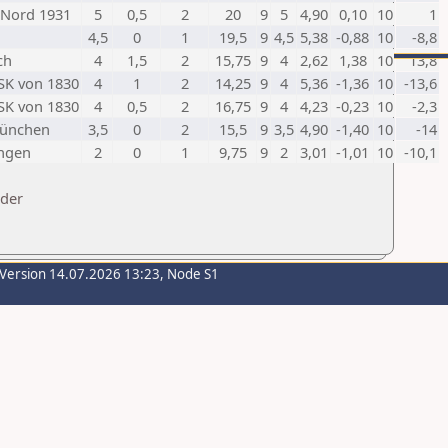
Nord 1931
5
0,5
2
20
9
5
4,90
0,10
10
1
4,5
0
1
19,5
9
4,5
5,38
-0,88
10
-8,8
ch
4
1,5
2
15,75
9
4
2,62
1,38
10
13,8
K von 1830
4
1
2
14,25
9
4
5,36
-1,36
10
-13,6
K von 1830
4
0,5
2
16,75
9
4
4,23
-0,23
10
-2,3
München
3,5
0
2
15,5
9
3,5
4,90
-1,40
10
-14
ingen
2
0
1
9,75
9
2
3,01
-1,01
10
-10,1
nder
-Version 14.07.2026 13:23, Node S1