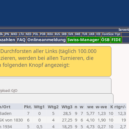
Servert
TA
JPN
MKD
LTU
NED
POL
POR
ROU
RUS
SRB
SVK
SWE
TUR
UKR
VIE
FontSize:11pt
ozahlen
FAQ
Onlineanmeldung
Swiss-Manager
ÖSB
FIDE
urchforsten aller Links (täglich 100.000
ieren, werden bei allen Turnieren, die
ch folgenden Knopf angezeigt:
Upload: GJO
n/Ort
Pkt.
Wtg1
Wtg2
Wtg3
n
w
we
w-we
K
rtg+/-
Baden
7
0
5
28,5
9
7
5,77
1,23
10
12,3
K von 1830
6
0
4
27,25
9
6
4,10
1,90
10
19
m 1934
5
0,5
4
18,25
9
5
4,73
0,27
10
2,7