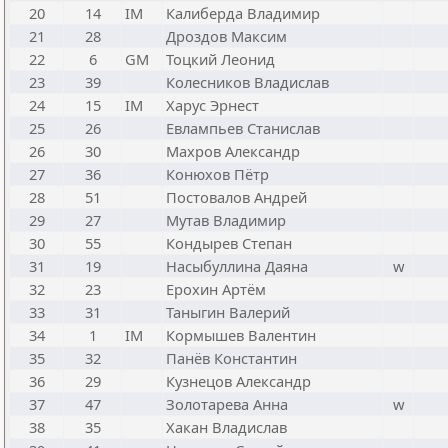
20
14
IM
Калиберда Владимир
21
28
Дроздов Максим
22
6
GM
Тоцкий Леонид
23
39
Колесников Владислав
24
15
IM
Харус Эрнест
25
26
Евлампьев Станислав
26
30
Махров Александр
27
36
Конюхов Пётр
28
51
Постовалов Андрей
29
27
Мутав Владимир
30
55
Кондырев Степан
31
19
Насыбуллина Даяна
w
32
23
Ерохин Артём
33
31
Таныгин Валерий
34
1
IM
Кормышев Валентин
35
32
Панёв Константин
36
29
Кузнецов Александр
37
47
Золотарева Анна
w
38
35
Хакан Владислав