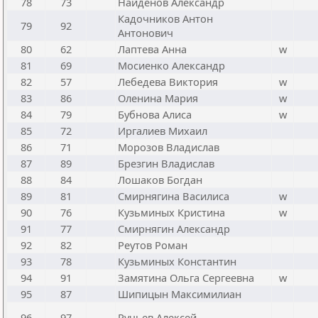
78
73
Найденов Александр
Кадочников Антон
79
92
Антонович
80
62
Лаптева Анна
w
81
69
Мосиенко Александр
82
57
Лебедева Виктория
w
83
86
Оленина Мария
w
84
79
Бубнова Алиса
w
85
72
Иргалиев Михаил
86
71
Морозов Владислав
87
89
Брезгин Владислав
88
84
Лошаков Богдан
89
81
Смирнягина Василиса
w
90
76
Кузьминых Кристина
w
91
77
Смирнягин Александр
92
82
Реутов Роман
93
78
Кузьминых Константин
94
91
Замятина Ольга Сергеевна
w
95
87
Шипицын Максимилиан
96
97
Ручьев Алексей