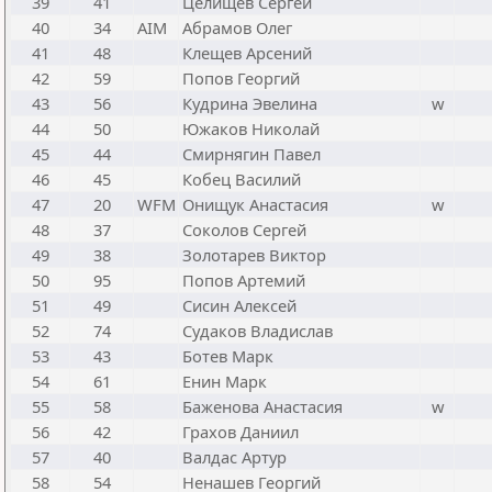
39
41
Целищев Сергей
40
34
AIM
Абрамов Олег
41
48
Клещев Арсений
42
59
Попов Георгий
43
56
Кудрина Эвелина
w
44
50
Южаков Николай
45
44
Смирнягин Павел
46
45
Кобец Василий
47
20
WFM
Онищук Анастасия
w
48
37
Соколов Сергей
49
38
Золотарев Виктор
50
95
Попов Артемий
51
49
Сисин Алексей
52
74
Судаков Владислав
53
43
Ботев Марк
54
61
Енин Марк
55
58
Баженова Анастасия
w
56
42
Грахов Даниил
57
40
Валдас Артур
58
54
Ненашев Георгий