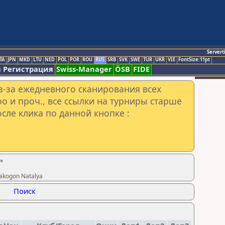
Servert
TA
JPN
MKD
LTU
NED
POL
POR
ROU
RUS
SRB
SVK
SWE
TUR
UKR
VIE
FontSize:11pt
 Регистрация
Swiss-Manager
ÖSB
FIDE
з-за ежедневного сканирования всех
o и проч., все ссылки на турниры старше
сле клика по данной кнопке :
"
akogon Natalya
Поиск