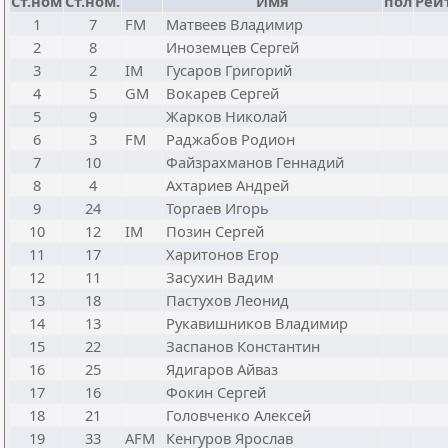
Ст.ном
Ст.ном.
Имя
пол
Рейт
1
7
FM
Матвеев Владимир
2
8
Иноземцев Сергей
3
2
IM
Гусаров Григорий
4
5
GM
Вокарев Сергей
5
9
Жарков Николай
6
3
FM
Раджабов Родион
7
10
Файзрахманов Геннадий
8
4
Ахтариев Андрей
9
24
Торгаев Игорь
10
12
IM
Позин Сергей
11
17
Харитонов Егор
12
11
Засухин Вадим
13
18
Пастухов Леонид
14
13
Рукавишников Владимир
15
22
Заспанов Константин
16
25
Ядигаров Айваз
17
16
Фокин Сергей
18
21
Головченко Алексей
19
33
AFM
Кенгуров Ярослав