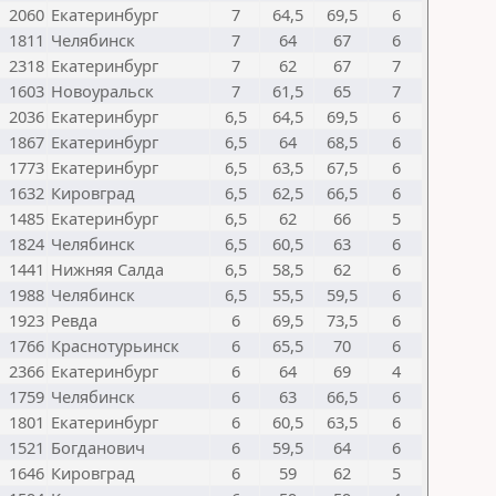
2060
Екатеринбург
7
64,5
69,5
6
1811
Челябинск
7
64
67
6
2318
Екатеринбург
7
62
67
7
1603
Новоуральск
7
61,5
65
7
2036
Екатеринбург
6,5
64,5
69,5
6
1867
Екатеринбург
6,5
64
68,5
6
1773
Екатеринбург
6,5
63,5
67,5
6
1632
Кировград
6,5
62,5
66,5
6
1485
Екатеринбург
6,5
62
66
5
1824
Челябинск
6,5
60,5
63
6
1441
Нижняя Салда
6,5
58,5
62
6
1988
Челябинск
6,5
55,5
59,5
6
1923
Ревда
6
69,5
73,5
6
1766
Краснотурьинск
6
65,5
70
6
2366
Екатеринбург
6
64
69
4
1759
Челябинск
6
63
66,5
6
1801
Екатеринбург
6
60,5
63,5
6
1521
Богданович
6
59,5
64
6
1646
Кировград
6
59
62
5