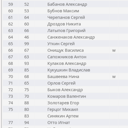
59
52
Бабанов Александр
60
53
Бубнов Максим
61
64
Черепанов Сергей
62
60
Дроздов Никита
63
66
Латыпов Григорий
64
46
Санженаков Александр
65
99
Уткин Сергей
66
67
Онищук Василиса
w
67
63
Сапожников Антон
68
93
Кулаков Александр
69
85
Кукушкин Владислав
70
68
Башвеева Нина
w
71
65
Орлов Сергей
72
75
Быков Александр
73
70
Комаров Валентин
74
88
Золотарев Егор
75
80
Герцог Михаил
83
Синякин Артем
77
94
Отто Игнат