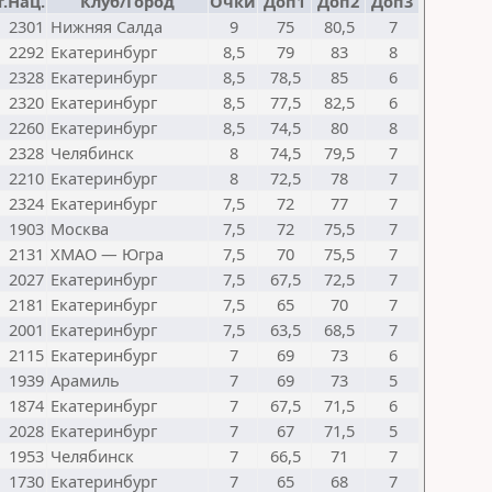
.Нац.
Клуб/Город
Очки
Доп1
Доп2
Доп3
2301
Нижняя Салда
9
75
80,5
7
2292
Екатеринбург
8,5
79
83
8
2328
Екатеринбург
8,5
78,5
85
6
2320
Екатеринбург
8,5
77,5
82,5
6
2260
Екатеринбург
8,5
74,5
80
8
2328
Челябинск
8
74,5
79,5
7
2210
Екатеринбург
8
72,5
78
7
2324
Екатеринбург
7,5
72
77
7
1903
Москва
7,5
72
75,5
7
2131
ХМАО — Югра
7,5
70
75,5
7
2027
Екатеринбург
7,5
67,5
72,5
7
2181
Екатеринбург
7,5
65
70
7
2001
Екатеринбург
7,5
63,5
68,5
7
2115
Екатеринбург
7
69
73
6
1939
Арамиль
7
69
73
5
1874
Екатеринбург
7
67,5
71,5
6
2028
Екатеринбург
7
67
71,5
5
1953
Челябинск
7
66,5
71
7
1730
Екатеринбург
7
65
68
7