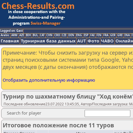
Logged on: Gast
Arabic
ARM
AZE
BIH
BUL
CAT
CHN
CRO
CZE
DEN
ENG
ESP
FAI
FIN
FRA
GER
GRE
INA
I
Главная
Турнирная база данных
AUT
Фото
ЧАВО
Онлайн
Примечание: Чтобы снизить загрузку на сервер и
страниц поисковыми системами типа Google, Yaho
двух месяцев (с даты окончания) отображаются по
Отобразить дополнительную информацию
Турнир по шахматному блицу "Ход конём
Последнее обновление23.07.2022 13:45:35, Автор/Последняя загрузка: M
Search for player
Итоговое положение после 11 туров