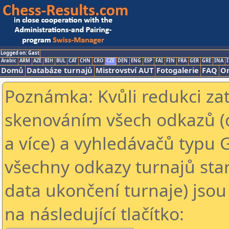
Logged on: Gast
Arabic
ARM
AZE
BIH
BUL
CAT
CHN
CRO
CZE
DEN
ENG
ESP
FAI
FIN
FRA
GER
GRE
INA
I
Domů
Databáze turnajů
Mistrovství AUT
Fotogalerie
FAQ
On
Poznámka: Kvůli redukci za
skenováním všech odkazů (
a více) a vyhledávačů typu 
všechny odkazy turnajů star
data ukončení turnaje) jsou
na následující tlačítko: