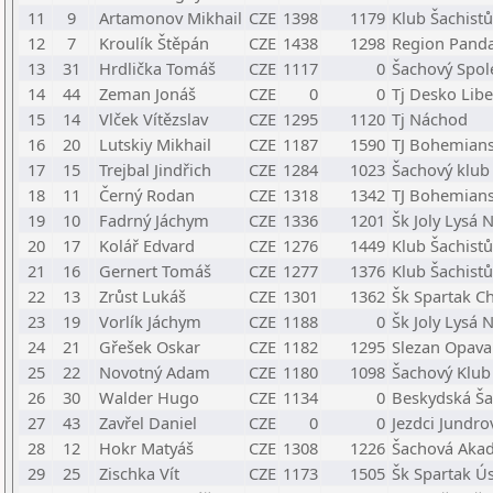
11
9
Artamonov Mikhail
CZE
1398
1179
Klub Šachistů
12
7
Kroulík Štěpán
CZE
1438
1298
Region Panda,
13
31
Hrdlička Tomáš
CZE
1117
0
Šachový Spol
14
44
Zeman Jonáš
CZE
0
0
Tj Desko Libe
15
14
Vlček Vítězslav
CZE
1295
1120
Tj Náchod
16
20
Lutskiy Mikhail
CZE
1187
1590
TJ Bohemians
17
15
Trejbal Jindřich
CZE
1284
1023
Šachový klub
18
11
Černý Rodan
CZE
1318
1342
TJ Bohemians
19
10
Fadrný Jáchym
CZE
1336
1201
Šk Joly Lysá 
20
17
Kolář Edvard
CZE
1276
1449
Klub Šachistů
21
16
Gernert Tomáš
CZE
1277
1376
Klub Šachistů
22
13
Zrůst Lukáš
CZE
1301
1362
Šk Spartak C
23
19
Vorlík Jáchym
CZE
1188
0
Šk Joly Lysá 
24
21
Gřešek Oskar
CZE
1182
1295
Slezan Opava
25
22
Novotný Adam
CZE
1180
1098
Šachový Klub
26
30
Walder Hugo
CZE
1134
0
Beskydská Ša
27
43
Zavřel Daniel
CZE
0
0
Jezdci Jundro
28
12
Hokr Matyáš
CZE
1308
1226
Šachová Akad
29
25
Zischka Vít
CZE
1173
1505
Šk Spartak Ú