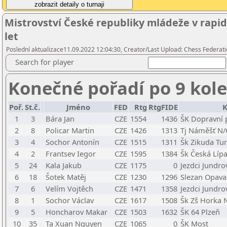
Mistrovství České republiky mládeže v rapid
let
Poslední aktualizace11.09.2022 12:04:30, Creator/Last Upload: Chess Federati
Search for player
Konečné pořadí po 9 kol
Poř.
St.č.
Jméno
FED
Rtg
RtgFIDE
K
1
3
Bára Jan
CZE
1554
1436
ŠK Dopravní 
2
8
Policar Martin
CZE
1426
1313
Tj Náměšť N/
3
4
Sochor Antonín
CZE
1515
1311
Šk Zikuda Tur
4
2
Frantsev Iegor
CZE
1595
1384
Šk Česká Líp
5
24
Kala Jakub
CZE
1175
0
Jezdci Jundro
6
18
Šotek Matěj
CZE
1230
1296
Slezan Opava
7
6
Velím Vojtěch
CZE
1471
1358
Jezdci Jundro
8
1
Sochor Václav
CZE
1617
1508
Šk Zš Horka
9
5
Honcharov Makar
CZE
1503
1632
ŠK 64 Plzeň
10
35
Ta Xuan Nguyen
CZE
1065
0
ŠK Most