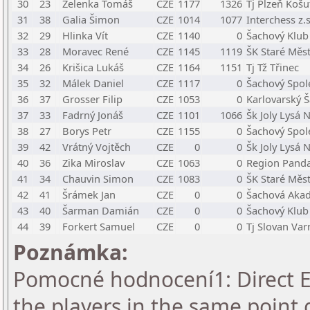
30
23
Zelenka Tomáš
CZE
1177
1326
Tj Plzeň Košu
31
38
Galia Šimon
CZE
1014
1077
Interchess z.s
32
29
Hlinka Vít
CZE
1140
0
Šachový Klub
33
28
Moravec René
CZE
1145
1119
ŠK Staré Měs
34
26
Krišica Lukáš
CZE
1164
1151
Tj Tž Třinec
35
32
Málek Daniel
CZE
1117
0
Šachový Spol
36
37
Grosser Filip
CZE
1053
0
Karlovarský Š
37
33
Fadrný Jonáš
CZE
1101
1066
Šk Joly Lysá 
38
27
Borys Petr
CZE
1155
0
Šachový Spol
39
42
Vrátný Vojtěch
CZE
0
0
Šk Joly Lysá 
40
36
Zika Miroslav
CZE
1063
0
Region Panda,
41
34
Chauvin Simon
CZE
1083
0
ŠK Staré Měs
42
41
Šrámek Jan
CZE
0
0
Šachová Akad
43
40
Šarman Damián
CZE
0
0
Šachový Klub 
44
39
Forkert Samuel
CZE
0
0
Tj Slovan Var
Poznámka:
Pomocné hodnocení1: Direct En
the players in the same point 