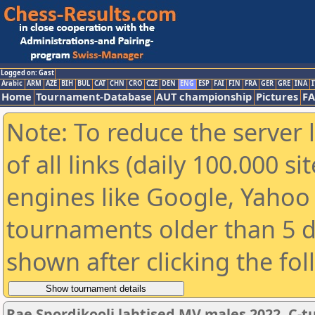
Logged on: Gast
Arabic
ARM
AZE
BIH
BUL
CAT
CHN
CRO
CZE
DEN
ENG
ESP
FAI
FIN
FRA
GER
GRE
INA
I
Home
Tournament-Database
AUT championship
Pictures
F
Note: To reduce the server 
of all links (daily 100.000 s
engines like Google, Yahoo a
tournaments older than 5 d
shown after clicking the fo
Rae Spordikooli lahtised MV males 2022. C-tu