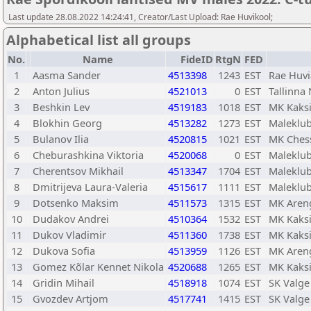
Last update 28.08.2022 14:24:41, Creator/Last Upload: Rae Huvikool;
Alphabetical list all groups
No.
Name
FideID
RtgN
FED
1
Aasma Sander
4513398
1243
EST
Rae Huvi
2
Anton Julius
4521013
0
EST
Tallinn
3
Beshkin Lev
4519183
1018
EST
MK Kaks
4
Blokhin Georg
4513282
1273
EST
Maleklub
5
Bulanov Ilia
4520815
1021
EST
MK Chess
6
Cheburashkina Viktoria
4520068
0
EST
Maleklub
7
Cherentsov Mikhail
4513347
1704
EST
Maleklub
8
Dmitrijeva Laura-Valeria
4515617
1111
EST
Maleklub
9
Dotsenko Maksim
4511573
1315
EST
MK Aren
10
Dudakov Andrei
4510364
1532
EST
MK Kaks
11
Dukov Vladimir
4511360
1738
EST
MK Kaks
12
Dukova Sofia
4513959
1126
EST
MK Aren
13
Gomez Kõlar Kennet Nikola
4520688
1265
EST
MK Kaks
14
Gridin Mihail
4518918
1074
EST
SK Valge
15
Gvozdev Artjom
4517741
1415
EST
SK Valge