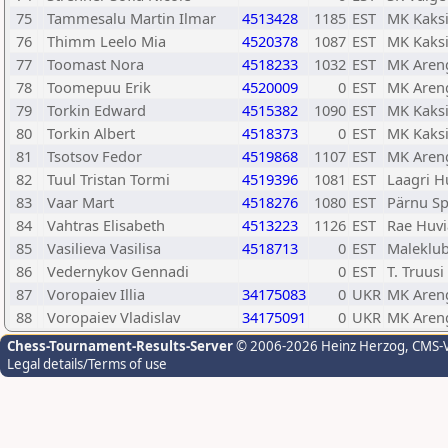
75
Tammesalu Martin Ilmar
4513428
1185
EST
MK Kaks
76
Thimm Leelo Mia
4520378
1087
EST
MK Kaks
77
Toomast Nora
4518233
1032
EST
MK Aren
78
Toomepuu Erik
4520009
0
EST
MK Aren
79
Torkin Edward
4515382
1090
EST
MK Kaks
80
Torkin Albert
4518373
0
EST
MK Kaks
81
Tsotsov Fedor
4519868
1107
EST
MK Aren
82
Tuul Tristan Tormi
4519396
1081
EST
Laagri H
83
Vaar Mart
4518276
1080
EST
Pärnu Sp
84
Vahtras Elisabeth
4513223
1126
EST
Rae Huvi
85
Vasilieva Vasilisa
4518713
0
EST
Maleklub
86
Vedernykov Gennadi
0
EST
T. Truus
87
Voropaiev Illia
34175083
0
UKR
MK Aren
88
Voropaiev Vladislav
34175091
0
UKR
MK Aren
Chess-Tournament-Results-Server
© 2006-2026 Heinz Herzog
, CMS-
Legal details/Terms of use