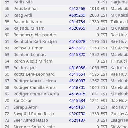
55
Pariis Mia
0
EST
Harjuma
56
Peus Mihhail
4518268
1018
EST
Maleklub
57
Raag Ardi
4509269
2080
EST
MK Kaks
58
Rajandu Aaron
4514734
1780
EST
Tallinn
59
Rajandu Miriam
4520955
0
EST
MK Kaks
60
Reineberg Aleksander
0
EST
Rae Huvi
61
Reinholm Karl Kristjan
4516028
1196
EST
Rae Huvi
62
Reinsalu Timur
4513312
1153
EST
MK Aren
63
Reintam Lennart
4515820
1352
EST
Maleklub
64
Reren Alexis Miriam
0
EST
T. Truus
65
Roi Kristjan
4516036
1056
EST
Kadrior
66
Roots Lem-Leonhard
4511654
1585
EST
Rae Huvi
67
Rüdiger Maria Helena
4516087
1367
EST
Maleklub
68
Rüdiger Camilla Anna
4518705
1044
EST
Maleklub
69
Rüdiger Emma Viktoria
4516915
1031
EST
Maleklub
70
Sai Oskar
4515684
1221
EST
Rae Huvi
71
Sarapu Aron
4519167
0
EST
Rae Huvi
72
Savipõld Robin Ricco
4520750
1335
EST
Gustav 
73
Seer Alfred Hasso
4521137
0
EST
Laagri H
74
Strenner Sofia Nicole
0
EST
SK Valge