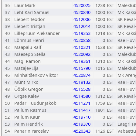
36
Laur Mark
4520025
1238
EST
Maleklub
37
Leht Karl Samuel
4520840
1000
EST
MK Kaks
38
Liebert Teodor
4512006
1000
EST
SK Reval
39
Liebert Tristjan
4512014
1000
EST
SK Reval
40
Lillepruun Aleksander
4519353
1218
EST
MK Kaks
41
Lõhmus Henri
4520858
0
EST
Rae Huvi
42
Maapalu Ralf
4510321
1628
EST
SK Reval
43
Mäesepp Stella
4520092
0
EST
Maleklub
44
Mägi Ramon
4519361
1210
EST
MK Kaks
45
Mazajev Ilja
4515790
1015
EST
Maleklub
46
Mihhaltšenkov Viktor
4520874
0
EST
MK Aren
47
Münt Mirko
4519132
0
EST
Rae Huvi
48
Ööpik Gregor
4515528
0
EST
Rae Huvi
49
Orgse Kalev
4514580
1312
EST
SK Reval
50
Padari Tuudur Jakob
4511271
1759
EST
Rae Huvi
51
Pallum Rasmus
4511417
1801
EST
Rae Huvi
52
Pallum Kaur
4519710
0
EST
Rae Huvi
53
Palm Hendrik
4519370
0
EST
Laagri H
54
Panarin Yaroslav
4520343
1126
EST
Vabaettu