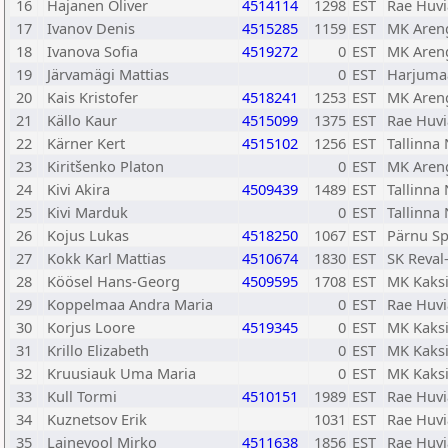
16
Hajanen Oliver
4514114
1298
EST
Rae Huvi
17
Ivanov Denis
4515285
1159
EST
MK Aren
18
Ivanova Sofia
4519272
0
EST
MK Aren
19
Järvamägi Mattias
0
EST
Harjuma
20
Kais Kristofer
4518241
1253
EST
MK Aren
21
Källo Kaur
4515099
1375
EST
Rae Huvi
22
Kärner Kert
4515102
1256
EST
Tallinn
23
Kiritšenko Platon
0
EST
MK Aren
24
Kivi Akira
4509439
1489
EST
Tallinn
25
Kivi Marduk
0
EST
Tallinn
26
Kojus Lukas
4518250
1067
EST
Pärnu Sp
27
Kokk Karl Mattias
4510674
1830
EST
SK Reval
28
Köösel Hans-Georg
4509595
1708
EST
MK Kaks
29
Koppelmaa Andra Maria
0
EST
Rae Huvi
30
Korjus Loore
4519345
0
EST
MK Kaks
31
Krillo Elizabeth
0
EST
MK Kaks
32
Kruusiauk Uma Maria
0
EST
MK Kaks
33
Kull Tormi
4510151
1989
EST
Rae Huvi
34
Kuznetsov Erik
1031
EST
Rae Huvi
35
Lainevool Mirko
4511638
1856
EST
Rae Huvi