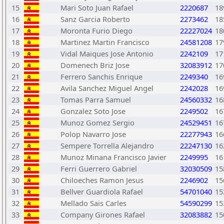
15
Mari Soto Juan Rafael
2220687
18
16
Sanz Garcia Roberto
2273462
18
17
Moronta Furio Diego
22227024
18
18
Martinez Martin Francisco
24581208
17
19
Vidal Maiques Jose Antonio
2242109
17
20
Domenech Briz Jose
32083912
17
21
Ferrero Sanchis Enrique
2249340
16
22
Avila Sanchez Miguel Angel
2242028
16
23
Tomas Parra Samuel
24560332
16
24
Gonzalez Soto Jose
2249502
16
25
Munoz Gomez Sergio
24529451
16
26
Polop Navarro Jose
22277943
16
27
Sempere Torrella Alejandro
22247130
16
28
Munoz Minana Francisco Javier
2249995
16
29
Ferri Guerrero Gabriel
32030509
15
30
Chiloeches Ramon Jesus
2246902
15
31
Bellver Guardiola Rafael
54701040
15
32
Mellado Sais Carles
54590299
15
33
Company Girones Rafael
32083882
15