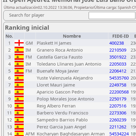
Última actualización02.10.2022 13:36:06, Propietario/Última carga: Spanish C
Search for player
Ranking inicial
No.
Nombre
FIDE-ID
1
GM
Plaskett H James
400238
23
2
IM
Granero Roca Antonio
2210509
23
3
FM
Castella Garcia Fausto
3501922
23
4
IM
Toledano Llinares Juan Antonio
2205033
22
5
FM
Buenafe Moya Javier
2206412
21
6
Yuste Valenzuela Alejandro
54535760
20
7
Lloret Mauri Jaime
2249758
19
8
Aparicio Gascon Pedro
22200568
19
9
Polop Morales Jose Antonio
2250179
19
10
Reig Albero Ferran
2207516
19
11
Barbero Verdu Francisco
2273306
19
12
Sampedro Barrios Pablo
2260239
19
13
Perez Garcia Juan Angel
2211262
19
14
AFM
Kocharyan Baghdasaryan Arman
54534224
18