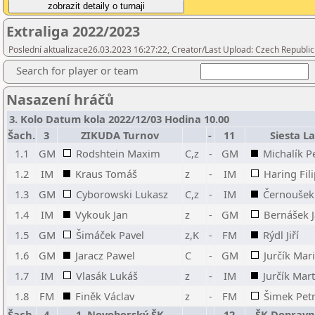
Extraliga 2022/2023
Poslední aktualizace26.03.2023 16:27:22, Creator/Last Upload: Czech Republic
Search for player or team
Nasazení hráčů
3. Kolo Datum kola 2022/12/03 Hodina 10.00
Šach.
3
ZIKUDA Turnov
-
11
Siesta L
1.1
GM
Rodshtein Maxim
C,z
-
GM
Michalík P
1.2
IM
Kraus Tomáš
z
-
IM
Haring Fil
1.3
GM
Cyborowski Lukasz
C,z
-
IM
Černoušek
1.4
IM
Vykouk Jan
z
-
GM
Bernášek 
1.5
GM
Šimáček Pavel
z,K
-
FM
Rýdl Jiří
1.6
GM
Jaracz Pawel
C
-
GM
Jurčík Mar
1.7
IM
Vlasák Lukáš
z
-
IM
Jurčík Mart
1.8
FM
Finěk Václav
z
-
FM
Šimek Pet
Šach.
4
1. Novoborský ŠK
-
12
ŠK Dopravn