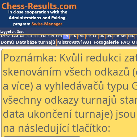
Logged on: Gast
Arabic
ARM
AZE
BIH
BUL
CAT
CHN
CRO
CZE
DEN
ENG
ESP
FAI
FIN
FRA
GER
GRE
INA
I
Domů
Databáze turnajů
Mistrovství AUT
Fotogalerie
FAQ
On
Poznámka: Kvůli redukci za
skenováním všech odkazů (
a více) a vyhledávačů typu 
všechny odkazy turnajů star
data ukončení turnaje) jsou
na následující tlačítko: