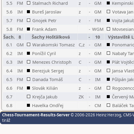
5.5
FM
Stalmach Richard
z
-
GM
Kempinski
5.6
IM
Bureš Jaroslav
z
-
GM
Votava Jan
5.7
FM
Gnojek Petr
z
-
FM
Vojta Jaku
5.8
FM
Frank Adam
-
WGM
Movsesian 
Šach.
8
Šachy Hošťálková
-
10
Výstaviště 
6.1
GM
Warakomski Tomasz
C,z
-
GM
Ponomario
6.2
IM
Ponížil Cyril
z
-
GM
Nabaty Ta
6.3
IM
Menezes Christoph
C
-
GM
Plát Vojtě
6.4
IM
Berezjuk Sergej
z
-
GM
Jansa Vlast
6.5
FM
Danada Tomáš
C
-
IM
Půlpán Ja
6.6
FM
Slovák Kilián
z
-
GM
Rogozenco
6.7
Krejča Jakub
ZK
-
IM
Červený Ma
6.8
Havelka Ondřej
-
CM
Baláček T
Chess-Tournament-Results-Server
© 2006-2026 Heinz Herzog
, CMS-
tiráž