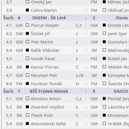
3.7
Oreský Jan
-
FM
Němec Já
3.8
Cuhra Martin
-
FM
Obšivač Jo
Šach.
6
INGEM - ŠK Líně
-
2
Slavia
4.1
GM
Piorun Kacper
C,z
-
GM
Gonda Lás
4.2
GM
Štoček Jiří
z
-
GM
Janik Igor
4.3
GM
Petr Martin
z
-
GM
Gumularz
4.4
GM
Rašík Vítězslav
z
-
IM
Malinovský
4.5
Novák Pavel
z
-
FM
Rubeš Jan
4.6
IM
Kaczur Florian
C
-
FM
Mládek Ri
4.7
GM
Neuman Petr
z,ZK
-
IM
Konopka M
4.8
FM
Hurdzan Tomáš
H
-
FM
Švanda On
Šach.
7
BŠŠ Frýdek-Místek
-
9
GASCO 
5.1
GM
Korobov Anton
C,z
-
GM
Pecháč Jer
5.2
IM
Zwardoń Vojtěch
z
-
GM
Láznička V
5.3
IM
Piesik Piotr
C
-
GM
Movsesian
5.4
GM
Antoniewski Rafal
C
-
GM
Hráček Zb