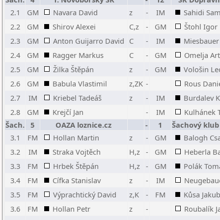
2.1
GM
Navara David
z
-
IM
Sahidi Sam
2.2
GM
Shirov Alexei
C,z
-
GM
Štohl Igor
2.3
GM
Anton Guijarro David
C
-
IM
Miesbauer
2.4
GM
Ragger Markus
C
-
GM
Omelja Ar
2.5
GM
Žilka Štěpán
z
-
GM
Vološin L
2.6
GM
Babula Vlastimil
z,ZK
-
Rous Dani
2.7
IM
Kriebel Tadeáš
z
-
IM
Burdalev Ki
2.8
GM
Krejčí Jan
-
IM
Kulhánek 
Šach.
5
OAZA loznice.cz
-
1
Šachový klub
3.1
FM
Hollan Martin
z
-
GM
Balogh Cs
3.2
IM
Straka Vojtěch
H,z
-
GM
Heberla Ba
3.3
FM
Hrbek Štěpán
H,z
-
GM
Polák Tom
3.4
FM
Cífka Stanislav
z
-
IM
Neugebaue
3.5
FM
Výprachtický David
z,K
-
FM
Kůsa Jaku
3.6
FM
Hollan Petr
z
-
Roubalík J