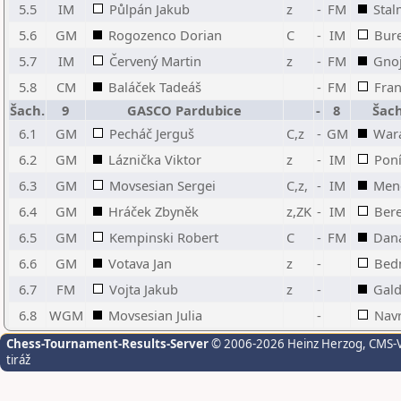
5.5
IM
Půlpán Jakub
z
-
FM
Stal
5.6
GM
Rogozenco Dorian
C
-
IM
Bure
5.7
IM
Červený Martin
z
-
FM
Gnoj
5.8
CM
Baláček Tadeáš
-
FM
Fra
Šach.
9
GASCO Pardubice
-
8
Šach
6.1
GM
Pecháč Jerguš
C,z
-
GM
War
6.2
GM
Láznička Viktor
z
-
IM
Poní
6.3
GM
Movsesian Sergei
C,z,
-
IM
Mene
6.4
GM
Hráček Zbyněk
z,ZK
-
IM
Bere
6.5
GM
Kempinski Robert
C
-
FM
Dan
6.6
GM
Votava Jan
z
-
Bedn
6.7
FM
Vojta Jakub
z
-
Gal
6.8
WGM
Movsesian Julia
-
Navr
Chess-Tournament-Results-Server
© 2006-2026 Heinz Herzog
, CMS-
tiráž