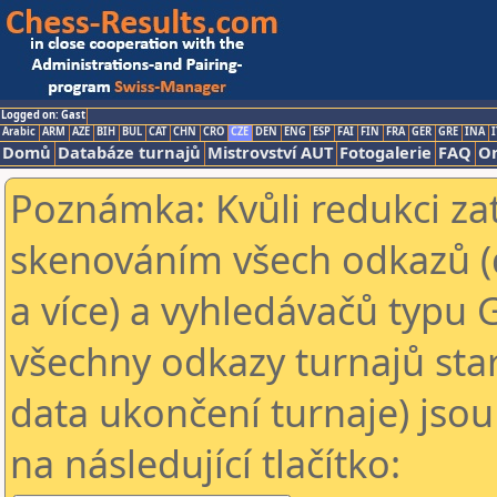
Logged on: Gast
Arabic
ARM
AZE
BIH
BUL
CAT
CHN
CRO
CZE
DEN
ENG
ESP
FAI
FIN
FRA
GER
GRE
INA
I
Domů
Databáze turnajů
Mistrovství AUT
Fotogalerie
FAQ
On
Poznámka: Kvůli redukci za
skenováním všech odkazů (
a více) a vyhledávačů typu 
všechny odkazy turnajů star
data ukončení turnaje) jsou
na následující tlačítko: