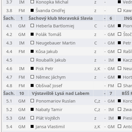
3.7
IM
Konopka Michal
z
-
Vedr
3.8
FM
Švanda Ondřej
z
-
Kaw
Šach.
1
Šachový klub Moravská Slavia
-
6
ING
4.1
GM
Heberla Bartlomiej
C
-
GM
Pior
4.2
GM
Polák Tomáš
z
-
GM
Štoč
4.3
IM
Neugebauer Martin
C
-
GM
Petr
4.4
FM
Kůsa Jakub
z
-
GM
Raší
4.5
Roubalík Jakub
z
-
IM
Kacz
4.6
IM
Pisk Petr
z,K
-
GM
Neu
4.7
FM
Němec Jáchym
z
-
GM
Hort
4.8
FM
Obšivač Josef
-
FM
Shar
Šach.
10
Výstaviště Lysá nad Labem
-
7
BŠŠ 
5.1
GM
Ponomariov Ruslan
C,z
-
GM
Kor
5.2
GM
Nabaty Tamir
C,z
-
IM
Zwa
5.3
GM
Plát Vojtěch
z
-
IM
Pies
5.4
GM
Jansa Vlastimil
z,K
-
GM
Anto