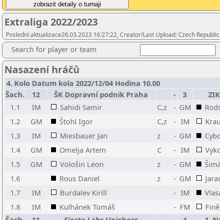
Extraliga 2022/2023
Poslední aktualizace26.03.2023 16:27:22, Creator/Last Upload: Czech Republic
Search for player or team
Nasazení hráčů
4. Kolo Datum kola 2022/12/04 Hodina 10.00
Šach.
12
ŠK Dopravní podnik Praha
-
3
ZI
1.1
IM
Sahidi Samir
C,z
-
GM
Rod
1.2
GM
Štohl Igor
C,z
-
IM
Kra
1.3
IM
Miesbauer Jan
z
-
GM
Cybo
1.4
GM
Omelja Artem
C
-
IM
Vyko
1.5
GM
Vološin Leon
z
-
GM
Šimá
1.6
Rous Daniel
z
-
GM
Jara
1.7
IM
Burdalev Kirill
-
IM
Vlas
1.8
IM
Kulhánek Tomáš
-
FM
Fině
Šach.
11
Siesta Labs Unichess
-
4
1. 