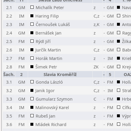
2.1
GM
Michalík Peter
z
-
GM
Nava
2.2
IM
Haring Filip
C,z
-
GM
Shir
2.3
IM
Černoušek Lukáš
z,K
-
GM
Anto
2.4
GM
Bernášek Jan
z
-
GM
Rag
2.5
FM
Rýdl Jiří
z
-
GM
Žilk
2.6
IM
Jurčík Martin
C,z
-
GM
Babu
2.7
FM
Horák Martin
z
-
IM
Krie
2.8
FM
Šimek Petr
ZK
-
GM
Krej
Šach.
2
Slavia Kroměříž
-
5
OAZ
3.1
GM
Gonda László
C,z
-
FM
Holl
3.2
GM
Janik Igor
C,z
-
IM
Stra
3.3
GM
Gumularz Szymon
C
-
FM
Hrbe
3.4
IM
Malinovský Karel
z
-
FM
Cífk
3.5
FM
Rubeš Jan
z
-
FM
Výpr
3.6
FM
Mládek Richard
z
-
FM
Holl