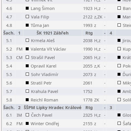
4.6
Lang Šimon
1923
H,z
-
Ban
4.7
Vala Filip
2122
z,ZK
-
Mar
4.8
Tůma Jan
1993
z
-
Stei
Šach.
1
ŠK 1921 Zábřeh
Rtg
-
4
5.1
Krmela Aleš
2038
H,z
-
Jiro
5.2
FM
Valenta Vít Václav
1990
H,z
-
Kup
5.3
CM
Strašil Pavel
2065
H,z
-
Krát
5.4
Opravil Karel
2055
z,K
-
Pok
5.5
Sohr Vladimír
2073
z
-
Ďuri
5.6
Stratil Petr
2061
-
Mik
5.7
Krahula Pavel
1752
-
Amb
5.8
Reichl Roman
1778
ZK
-
Sol
Šach.
2
ŠŠPM Lipky Hradec Králové
Rtg
-
3
6.1
IM
Čech Pavel
2325
H,z
-
Glo
6.2
FM
Winter Ondřej
2155
z
-
Šafa