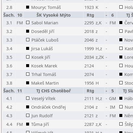
2.8
Mouryc Tomáš
1923
K
-
Hol
Šach.
10
ŠK Vysoké Mýto
Rtg
-
6
TJ 
3.1
FM
Sabol Marian
2295
z,K
-
FM
Červ
3.2
Doseděl Jiří
2018
z
-
Pav
3.3
Ptáček Luboš
2046
z
-
Nov
3.4
Jirsa Lukáš
1999
H,z
-
Kas
3.5
Kosek Jiří
2034
z,ZK
-
Lore
3.6
Kosek Marek
2124
-
Hou
3.7
Trhal Tomáš
2074
-
Kom
3.8
Makeš Martin
1956
H
-
Sto
Šach.
11
TJ CHS Chotěboř
Rtg
-
5
TJ S
4.1
Veselý Vítek
2111
H,z
-
GM
Háb
4.2
Ondráček Ondřej
2104
z
-
IM
Nun 
4.3
Jun Rudolf
2121
z
-
FM
Něm
4.4
FM
Tůma Jiří
2287
z,K
-
Ště
4.5
Vilímek Vít
1921
H,z
-
Nov