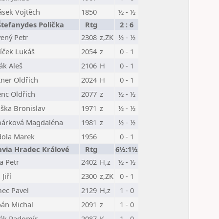
ásek Vojtěch
1850
½ - ½
Štefanydes Polička
Rtg
2 : 6
ený Petr
2308
z,ZK
½ - ½
líček Lukáš
2054
z
0 - 1
ák Aleš
2106
H
0 - 1
tner Oldřich
2024
H
0 - 1
nc Oldřich
2077
z
½ - ½
ška Bronislav
1971
z
½ - ½
árková Magdaléna
1981
z
½ - ½
dola Marek
1956
0 - 1
lavia Hradec Králové
Rtg
6½:1½
a Petr
2402
H,z
½ - ½
Jiří
2300
z,ZK
0 - 1
ec Pavel
2129
H,z
1 - 0
pán Michal
2091
z
1 - 0
ák Radomír
2087
K
1 - 0