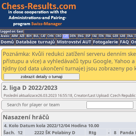
Logged on: Gast
Arabic
ARM
AZE
BIH
BUL
CAT
CHN
CRO
CZE
DEN
ENG
ESP
FAI
FIN
FRA
GER
GRE
INA
I
Domů
Databáze turnajů
Mistrovství AUT
Fotogalerie
FAQ
On
Poznámka: Kvůli redukci zatížení serveru denním s
přístupu a více) a vyhledávačů typu Google, Yahoo a 
týdny (od data ukončení turnaje) jsou zobrazeny po kl
2. liga D 2022/2023
Poslední aktualizace26.03.2023 16:55:18, Creator/Last Upload: Czech Republic
Search for player or team
Nasazení hráčů
4. Kolo Datum kola 2022/12/04 Hodina 10.00
Šach.
12
2222 ŠK Polabiny D
Rtg
-
8
Panda 