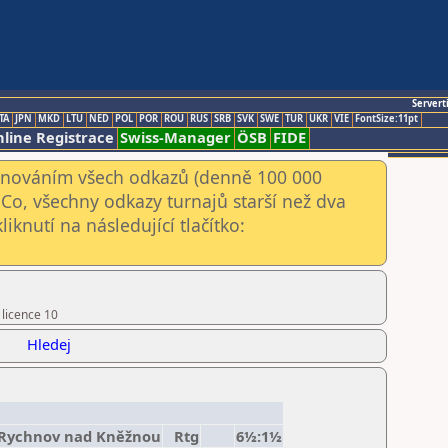
Servert
TA
JPN
MKD
LTU
NED
POL
POR
ROU
RUS
SRB
SVK
SWE
TUR
UKR
VIE
FontSize:11pt
line Registrace
Swiss-Manager
ÖSB
FIDE
kenováním všech odkazů (denně 100 000
Co, všechny odkazy turnajů starší než dva
iknutí na následující tlačítko:
 licence 10
Hledej
Rychnov nad Kněžnou
Rtg
6½:1½