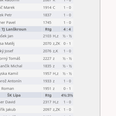
ič Marek
1914
C
1 - 0
ek Petr
1837
1 - 0
ner Pavel
1745
1 - 0
TJ Lanškroun
Rtg
4 : 4
ušek Jan
2103
H,z
½ - ½
sa Matěj
2070
z,ZK
0 - 1
ký Josef
2076
z,K
1 - 0
orný Tomáš
2227
z
½ - ½
ančík Michal
1835
z
½ - ½
yska Kamil
1957
H,z
½ - ½
rož Antonín
1933
z
1 - 0
il Roman
1951
z
0 - 1
ŠK Lípa
Rtg
4½:3½
ser David
2317
H,z
1 - 0
řík Jakub
2097
z,ZK
1 - 0