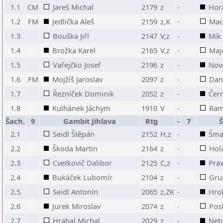
1.1
CM
Jareš Michal
2179
z
-
Hor
1.2
FM
Jedlička Aleš
2159
z,K
-
Mac
1.3
Bouška Jiří
2147
V,z
-
Mík
1.4
Brožka Karel
2165
V,z
-
Maj
1.5
Vařejčko Josef
2196
z
-
Novo
1.6
FM
Mojžíš Jaroslav
2097
z
-
Dani
1.7
Řezníček Dominik
2052
z
-
Čer
1.8
Kulhánek Jáchym
1910
V
-
Ram
Šach.
9
Gambit Jihlava
Rtg
-
7
Š
2.1
Seidl Štěpán
2152
H,z
-
Šma
2.2
Škoda Martin
2164
z
-
Hol
2.3
Cvetkovič Dalibor
2125
C,z
-
Prax
2.4
Bukáček Lubomír
2104
z
-
Gru
2.5
Seidl Antonín
2065
z,ZK
-
Hrob
2.6
Jurek Miroslav
2074
z
-
Pos
2.7
Hrabal Michal
2029
z
-
Netu