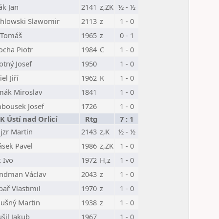
ák Jan
2141
z,ZK
½ - ½
hlowski Slawomir
2113
z
1 - 0
 Tomáš
1965
z
0 - 1
ocha Piotr
1984
C
1 - 0
tný Josef
1950
1 - 0
el Jiří
1962
K
1 - 0
mák Miroslav
1841
1 - 0
bousek Josef
1726
1 - 0
K Ústí nad Orlicí
Rtg
7 : 1
jzr Martin
2143
z,K
½ - ½
ásek Pavel
1986
z,ZK
1 - 0
 Ivo
1972
H,z
1 - 0
ndman Václav
2043
z
1 - 0
ař Vlastimil
1970
z
1 - 0
lušný Martin
1938
z
1 - 0
šil Jakub
1967
1 - 0