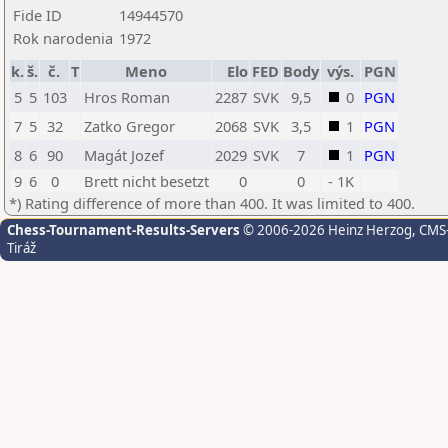
Fide ID
14944570
Rok narodenia
1972
k.
š.
č.
T
Meno
Elo
FED
Body
výs.
PGN
5
5
103
Hros Roman
2287
SVK
9,5
0
PGN
7
5
32
Zatko Gregor
2068
SVK
3,5
1
PGN
8
6
90
Magát Jozef
2029
SVK
7
1
PGN
9
6
0
Brett nicht besetzt
0
0
- 1K
*) Rating difference of more than 400. It was limited to 400.
Chess-Tournament-Results-Servers
© 2006-2026 Heinz Herzog
, CMS
Tiráž