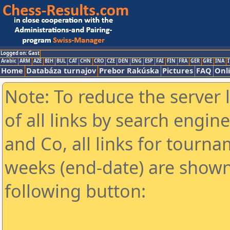
Logged on: Gast
Arabic
ARM
AZE
BIH
BUL
CAT
CHN
CRO
CZE
DEN
ENG
ESP
FAI
FIN
FRA
GER
GRE
INA
I
Home
Databáza turnajov
Prebor Rakúska
Pictures
FAQ
Onl
Note: To reduce the server 
of all links by search engin
and Co, all links for tourn
weeks (end-date) are shown 
following button: