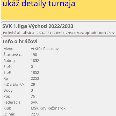
ukáž detaily turnaja
SVK 1.liga Východ 2022/2023
Posledná aktualizácia 12.03.2023 17:09:31, Creator/Last Upload: Slovak Chess
Info o hráčovi
Meno
Veštúr Rastislav
Štartové č.
198
Rating
1852
EloN
0
EloF
1852
Rp
2253
FIDE Elo +/-
29
Body
3
Por.
76
Federácia
SVK
Klub
MŠK KdV Kežmarok
ID nár.
7273