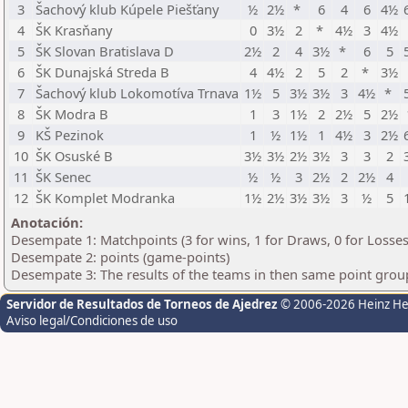
3
Šachový klub Kúpele Piešťany
½
2½
*
6
4
6
4½
4
ŠK Krasňany
0
3½
2
*
4½
3
4½
5
ŠK Slovan Bratislava D
2½
2
4
3½
*
6
5
6
ŠK Dunajská Streda B
4
4½
2
5
2
*
3½
7
Šachový klub Lokomotíva Trnava
1½
5
3½
3½
3
4½
*
8
ŠK Modra B
1
3
1½
2
2½
5
2½
9
KŠ Pezinok
1
½
1½
1
4½
3
2½
10
ŠK Osuské B
3½
3½
2½
3½
3
3
2
11
ŠK Senec
½
½
3
2½
2
2½
4
12
ŠK Komplet Modranka
1½
2½
3½
3½
3
½
5
Anotación:
Desempate 1: Matchpoints (3 for wins, 1 for Draws, 0 for Losses
Desempate 2: points (game-points)
Desempate 3: The results of the teams in then same point grou
Servidor de Resultados de Torneos de Ajedrez
© 2006-2026 Heinz H
Aviso legal/Condiciones de uso