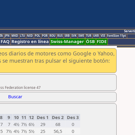
Servert
TA
JPN
MKD
LTU
NED
POL
POR
ROU
RUS
SRB
SVK
SWE
TUR
UKR
VIE
FontSize:11pt
FAQ
Registro en línea
Swiss-Manager
ÖSB
FIDE
aneos diarios de motores como Google o Yahoo,
 se muestran tras pulsar el siguiente botón:
ss Federation license 47
Buscar
8
9
10
11
12
Des 1
Des 2
Des 3
7
7
4½
7½
6½
29
68
0
5
7½
4½
7½
5½
25
56,5
0