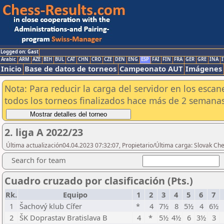
Logged on: Gast
Arabic
ARM
AZE
BIH
BUL
CAT
CHN
CRO
CZE
DEN
ENG
ESP
FAI
FIN
FRA
GER
GRE
INA
I
Inicio
Base de datos de torneos
Campeonato AUT
Imágenes
Nota: Para reducir la carga del servidor en los esc
todos los torneos finalizados hace más de 2 semanas
2. liga A 2022/23
Última actualización04.04.2023 07:32:07, Propietario/Última carga: Slovak Che
Search for team
Cuadro cruzado por clasificación (Pts.)
Rk.
Equipo
1
2
3
4
5
6
7
1
Šachový klub Cífer
*
4
7½
8
5½
4
6½
2
ŠK Doprastav Bratislava B
4
*
5½
4½
6
3½
3