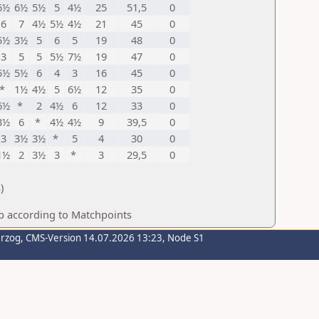
6½
6½
5½
5
4½
25
51,5
0
6
7
4½
5½
4½
21
45
0
5½
3½
5
6
5
19
48
0
3
5
5
5½
7½
19
47
0
5½
5½
6
4
3
16
45
0
*
1½
4½
5
6½
12
35
0
6½
*
2
4½
6
12
33
0
3½
6
*
4½
4½
9
39,5
0
3
3½
3½
*
5
4
30
0
1½
2
3½
3
*
3
29,5
0
)
p according to Matchpoints
erzog
, CMS-Version 14.07.2026 13:23, Node S1