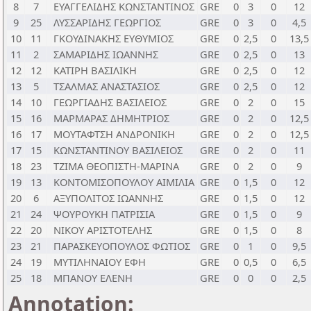
8
7
ΕΥΑΓΓΕΛΙΔΗΣ ΚΩΝΣΤΑΝΤΙΝΟΣ
GRE
0
3
0
12
9
25
ΛΥΣΣΑΡΙΔΗΣ ΓΕΩΡΓΙΟΣ
GRE
0
3
0
4,5
10
11
ΓΚΟΥΔΙΝΑΚΗΣ ΕΥΘΥΜΙΟΣ
GRE
0
2,5
0
13,5
11
2
ΣΑΜΑΡΙΔΗΣ ΙΩΑΝΝΗΣ
GRE
0
2,5
0
13
12
12
ΚΑΤΙΡΗ ΒΑΣΙΛΙΚΗ
GRE
0
2,5
0
12
13
5
ΤΣΑΛΜΑΣ ΑΝΑΣΤΑΣΙΟΣ
GRE
0
2,5
0
12
14
10
ΓΕΩΡΓΙΑΔΗΣ ΒΑΣΙΛΕΙΟΣ
GRE
0
2
0
15
15
16
ΜΑΡΜΑΡΑΣ ΔΗΜΗΤΡΙΟΣ
GRE
0
2
0
12,5
16
17
ΜΟΥΤΑΦΤΣΗ ΑΝΔΡΟΝΙΚΗ
GRE
0
2
0
12,5
17
15
ΚΩΝΣΤΑΝΤΙΝΟΥ ΒΑΣΙΛΕΙΟΣ
GRE
0
2
0
11
18
23
ΤΖΙΜΑ ΘΕΟΠΙΣΤΗ-ΜΑΡΙΝΑ
GRE
0
2
0
9
19
13
ΚΟΝΤΟΜΙΣΟΠΟΥΛΟΥ ΑΙΜΙΛΙΑ
GRE
0
1,5
0
12
20
6
ΑΞΥΠΟΛΙΤΟΣ ΙΩΑΝΝΗΣ
GRE
0
1,5
0
12
21
24
ΨΟΥΡΟΥΚΗ ΠΑΤΡΙΣΙΑ
GRE
0
1,5
0
9
22
20
ΝΙΚΟΥ ΑΡΙΣΤΟΤΕΛΗΣ
GRE
0
1,5
0
8
23
21
ΠΑΡΑΣΚΕΥΟΠΟΥΛΟΣ ΦΩΤΙΟΣ
GRE
0
1
0
9,5
24
19
ΜΥΤΙΛΗΝΑΙΟΥ ΕΦΗ
GRE
0
0,5
0
6,5
25
18
ΜΠΑΝΟΥ ΕΛΕΝΗ
GRE
0
0
0
2,5
Annotation: