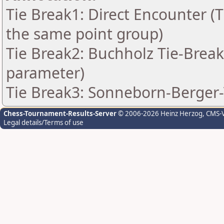
Tie Break1: Direct Encounter (T
the same point group)
Tie Break2: Buchholz Tie-Break
parameter)
Tie Break3: Sonneborn-Berger-
Chess-Tournament-Results-Server
© 2006-2026 Heinz Herzog
, CMS-
Legal details/Terms of use