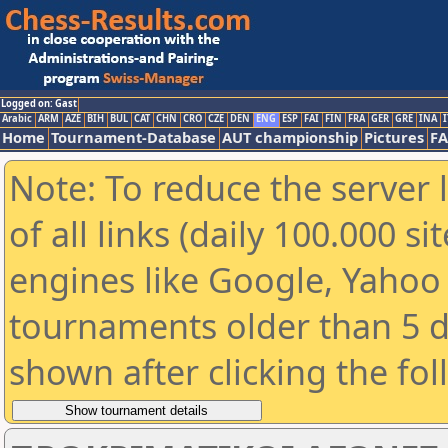
Logged on: Gast
Arabic
ARM
AZE
BIH
BUL
CAT
CHN
CRO
CZE
DEN
ENG
ESP
FAI
FIN
FRA
GER
GRE
INA
I
Home
Tournament-Database
AUT championship
Pictures
F
Note: To reduce the server 
of all links (daily 100.000 s
engines like Google, Yahoo a
tournaments older than 5 d
shown after clicking the fo