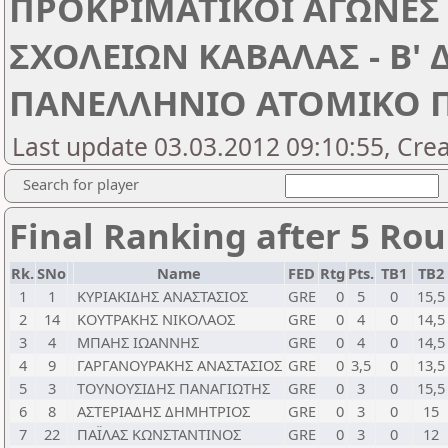
ΠΡΟΚΡΙΜΑΤΙΚΟΙ ΑΓΩΝΕ
ΣΧΟΛΕΙΩΝ ΚΑΒΑΛΑΣ - Β'
ΠΑΝΕΛΛΗΝΙΟ ΑΤΟΜΙΚΟ 
Last update 03.03.2012 09:10:55, Cre
Search for player
Final Ranking after 5 Ro
Rk.
SNo
Name
FED
Rtg
Pts.
TB1
TB2
1
1
ΚΥΡΙΑΚΙΔΗΣ ΑΝΑΣΤΑΣΙΟΣ
GRE
0
5
0
15,5
2
14
ΚΟΥΤΡΑΚΗΣ ΝΙΚΟΛΑΟΣ
GRE
0
4
0
14,5
3
4
ΜΠΑΗΣ ΙΩΑΝΝΗΣ
GRE
0
4
0
14,5
4
9
ΓΑΡΓΑΝΟΥΡΑΚΗΣ ΑΝΑΣΤΑΣΙΟΣ
GRE
0
3,5
0
13,5
5
3
ΤΟΥΝΟΥΣΙΔΗΣ ΠΑΝΑΓΙΩΤΗΣ
GRE
0
3
0
15,5
6
8
ΑΣΤΕΡΙΑΔΗΣ ΔΗΜΗΤΡΙΟΣ
GRE
0
3
0
15
7
22
ΠΑΪΛΑΣ ΚΩΝΣΤΑΝΤΙΝΟΣ
GRE
0
3
0
12